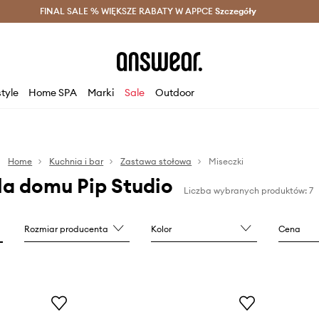
szczędzaj z Answear Club >
FINAL SALE % WIĘKSZE RABATY W APPCE
Dostawa nawet w 24h >
Szczegóły
News
style
Home SPA
Marki
Sale
Outdoor
Home
Kuchnia i bar
Zastawa stołowa
Miseczki
la domu Pip Studio
Liczba wybranych produktów: 7
Rozmiar producenta
Kolor
Cena