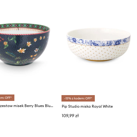
em: OFF*
-15% z kodem: OFF*
Pip Studio zestaw misek Berry Blues Blue 6-pack
Pip Studio miska Royal White
109,99 zł