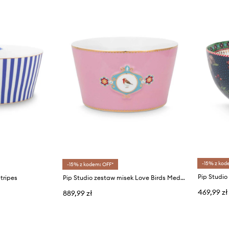
-15% z kod
-15% z kodem: OFF*
tripes
Pip Studio zestaw misek Love Birds Medallion 4-pack
469,99 zł
889,99 zł