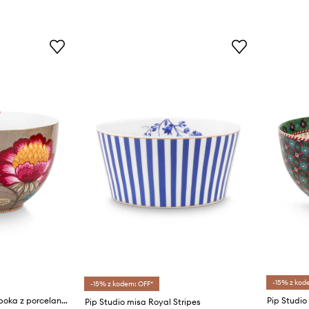
-15% z kod
-15% z kodem: OFF*
Pip Studio miseczka głęboka z porcelany 23 cm
Pip Studio misa Royal Stripes