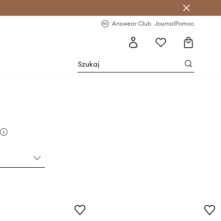
letter >
Regularne nowości >
Answear Club
Journal
Pomoc