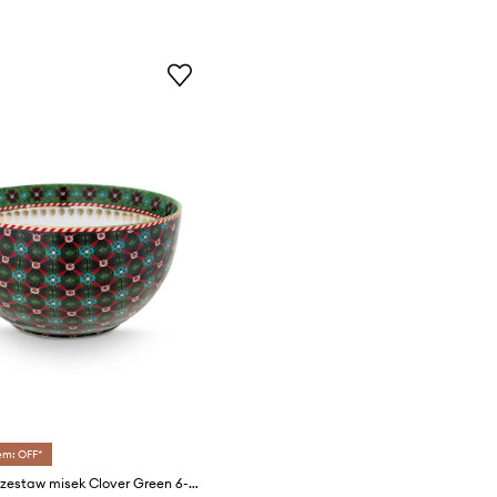
em: OFF*
Pip Studio zestaw misek Clover Green 6-pack