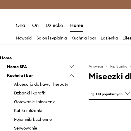
Premium Fashion Benefits >
O
Ona
On
Dziecko
Home
Nowości
Salon i sypialnia
Kuchnia i bar
Łazienka
Life
Home
Home SPA
Answear
Pip Studio
Miseczki d
Kuchnia i bar
Świeczki i zapachy
Akcesoria do kawy i herbaty
Dzbanki i karafki
Od popularnych
Gotowanie i pieczenie
Kubki i filiżanki
Pojemniki kuchenne
Serwowanie