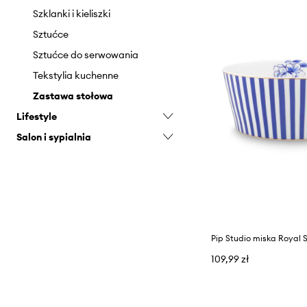
Szklanki i kieliszki
Sztućce
Sztućce do serwowania
Tekstylia kuchenne
Zastawa stołowa
Lifestyle
Salon i sypialnia
Dekoracje świąteczne
Pomysły na prezenty
Dekoracje
Poduszki
Pip Studio miska Royal S
109,99 zł