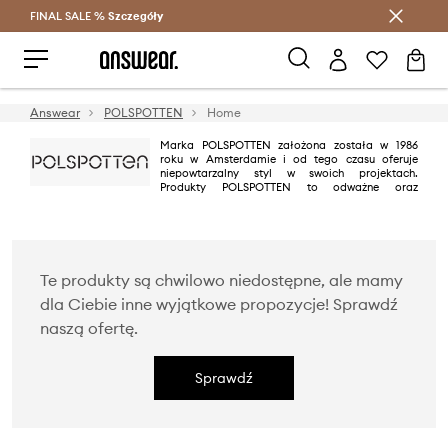
FINAL SALE %
Szczegóły
Oszczędzaj z Answear Club >
Answear
POLSPOTTEN
Home
Marka POLSPOTTEN założona została w 1986
roku w Amsterdamie i od tego czasu oferuje
niepowtarzalny styl w swoich projektach.
Produkty POLSPOTTEN to odważne oraz
innowacyjne podejście do oświetlenia oraz akcesoriów dekoracyjnych, w
których widać wyraźny wpływ holenderskiego designu.
Te produkty są chwilowo niedostępne, ale mamy
dla Ciebie inne wyjątkowe propozycje! Sprawdź
naszą ofertę.
Sprawdź