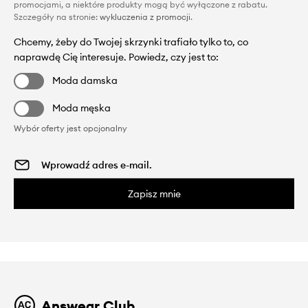
promocjami, a niektóre produkty mogą być wyłączone z rabatu.
Szczegóły na stronie:
wykluczenia z promocji
.
Chcemy, żeby do Twojej skrzynki trafiało tylko to, co
naprawdę Cię interesuje. Powiedz, czy jest to:
Moda damska
Moda męska
Wybór oferty jest opcjonalny
Zapisz mnie
Answear Club