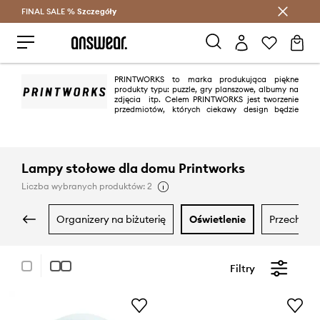
FINAL SALE %
Szczegóły
Oszczędzaj z Answear Club >
PRINTWORKS to marka produkująca piękne
produkty typu: puzzle, gry planszowe, albumy na
zdjęcia itp. Celem PRINTWORKS jest tworzenie
przedmiotów, których ciekawy design będzie
podnosić walory estetyczne każdego pomieszczenia.
Lampy stołowe dla domu Printworks
Liczba wybranych produktów: 2
organizery na biżuterię
oświetlenie
przechowy
Filtry