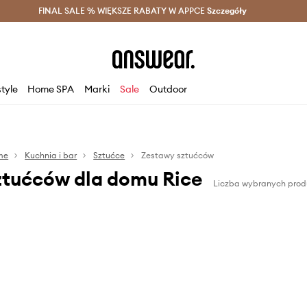
szczędzaj z Answear Club >
FINAL SALE % WIĘKSZE RABATY W APPCE
Dostawa nawet w 24h >
Szczegóły
News
style
Home SPA
Marki
Sale
Outdoor
me
Kuchnia i bar
Sztućce
Zestawy sztućców
ztućców dla domu Rice
Liczba wybranych prod