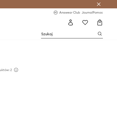
letter >
Regularne nowości >
Answear Club
Journal
Pomoc
uktów: 2