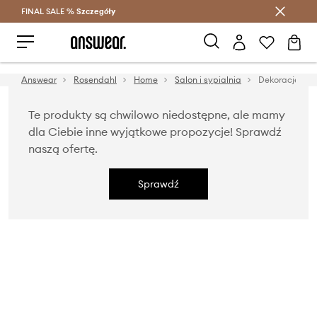
FINAL SALE %
Szczegóły
Oszczędzaj z Answear Club >
Answear
Rosendahl
Home
Salon i sypialnia
Dekoracje
Te produkty są chwilowo niedostępne, ale mamy
dla Ciebie inne wyjątkowe propozycje! Sprawdź
naszą ofertę.
Sprawdź