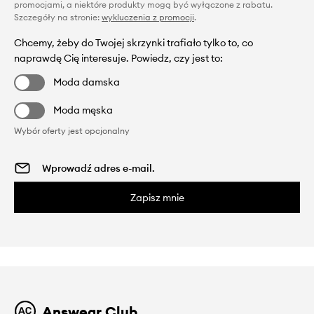
promocjami, a niektóre produkty mogą być wyłączone z rabatu.
Szczegóły na stronie:
wykluczenia z promocji
.
Chcemy, żeby do Twojej skrzynki trafiało tylko to, co
naprawdę Cię interesuje. Powiedz, czy jest to:
Moda damska
Moda męska
Wybór oferty jest opcjonalny
Zapisz mnie
Answear Club