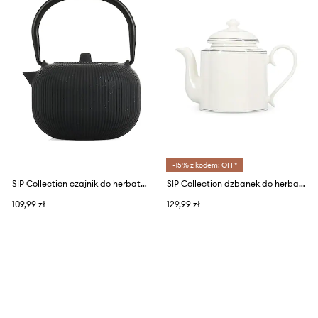
-15% z kodem: OFF*
S|P Collection czajnik do herbaty z żelaza 350 ml
S|P Collection dzbanek do herbaty z porcelany 1,3 l
109,99 zł
129,99 zł