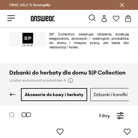
FINAL SALE %
Szczegóły
Oszczędzaj z Answear Club >
S|P Collection obejmuje obszerną kolekcję
eleganckich, stylowych i niedrogich produktów
do domu i miejsca pracy, ale także dla
restauracji i hoteli.
Dzbanki do herbaty dla domu S|P Collection
Liczba wybranych produktów: 4
akcesoria do kawy i herbaty
dzbanki i karafki
Filtry