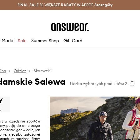
szczędzaj z Answear Club >
FINAL SALE % WIĘKSZE RABATY W APPCE
Dostawa nawet w 24h >
Szczegóły
News
Marki
Sale
Summer Shop
Gift Card
Ona
Odzież
Skarpetki
 damskie Salewa
Liczba wybranych produktów: 2
rt w dziedzinie sportów
any pasją do ambitnego
iadczania gór w całej ich
cnie, siedziba założonej
onachium rodzinnej firmy