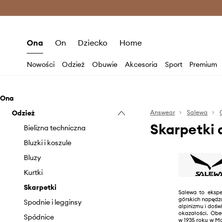
Premium Fashion Benefits >
O
Ona
On
Dziecko
Home
Nowości
Odzież
Obuwie
Akcesoria
Sport
Premium
Ona
Odzież
Answear
Salewa
Skarpetki
Bielizna techniczna
Bluzki i koszule
Bluzy
Kurtki
Skarpetki
Salewa to ekspe
górskich napędz
Spodnie i legginsy
alpinizmu i dośw
okazałości. Obe
Spódnice
w 1935 roku w M