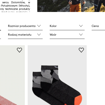
w sercu Dolomitów, w
u Południowym (Włochy),
rzy techniczne produkty
 tradycyjne materiały i
esign. Jednocześnie
 wszelkich starań, by
wysokie standardy
społeczne. U podstaw jej
Rozmiar producenta
Kolor
Cena
lne poczucie regionalnej
az w wiara w jakość i
Rodzaj materiału
Wzór
rtości. Marka może
 dogłębną znajomością
h, którą pokazuje dążąc
ia nowych, lepszych i
roduktów.