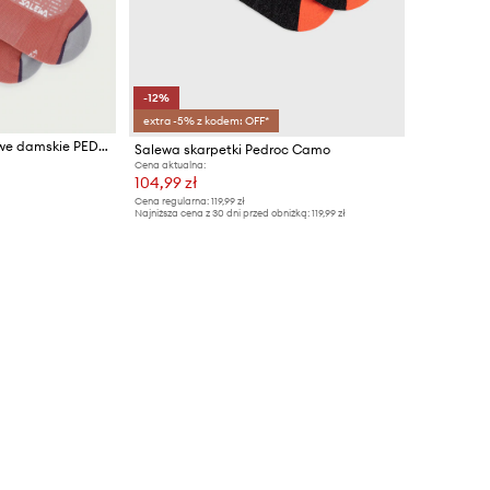
-12%
extra -5% z kodem: OFF*
Salewa skarpety sportowe damskie PEDROC
Salewa skarpetki Pedroc Camo
Cena aktualna:
104,99 zł
Cena regularna:
119,99 zł
Najniższa cena z 30 dni przed obniżką:
119,99 zł