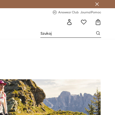
letter >
Regularne nowości >
Answear Club
Journal
Pomoc