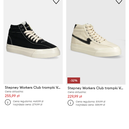
-32%
Stepney Workers Club trampki Varden Canvas
Stepney Workers Club trampki Varden S-Strike Canvas
Cena aktualna:
Cena aktualna:
255,99 zł
229,99 zł
Cena regularna:
469,99 zł
Cena regularna:
519,99 zł
Najniższa cena:
279,99 zł
Najniższa cena:
339,99 zł