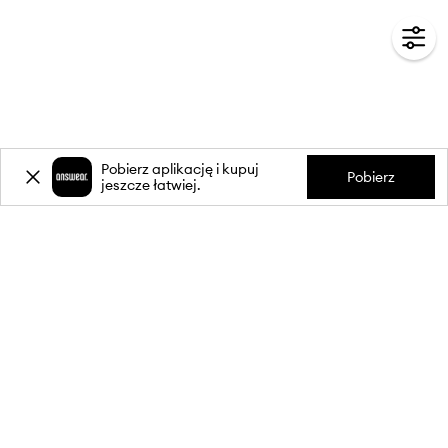
Pobierz aplikację i kupuj
Pobierz
jeszcze łatwiej.
-20%
zniżki** na pierwsze zakupy