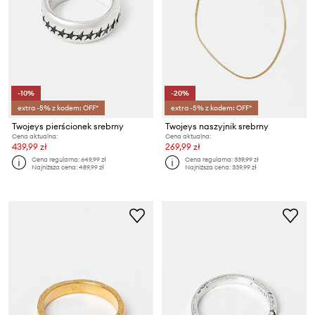
-10%
-20%
extra -5% z kodem: OFF*
extra -5% z kodem: OFF*
Twojeys pierścionek srebrny
Twojeys naszyjnik srebrny
Cena aktualna:
Cena aktualna:
439,99 zł
269,99 zł
Cena regularna:
649,99 zł
Cena regularna:
339,99 zł
Najniższa cena:
489,99 zł
Najniższa cena:
339,99 zł