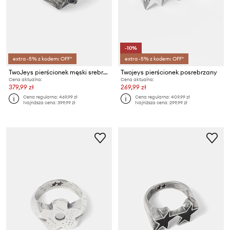
-10%
extra -5% z kodem: OFF*
extra -5% z kodem: OFF*
TwoJeys pierścionek męski srebrny z cyrkonią
Twojeys pierścionek posrebrzany
Cena aktualna:
Cena aktualna:
379,99 zł
269,99 zł
Cena regularna:
469,99 zł
Cena regularna:
409,99 zł
Najniższa cena:
399,99 zł
Najniższa cena:
299,99 zł