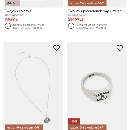
Gift Box
extra -5% z kodem: OFF*
Twojeys kolczyk
TwoJeys pierścionek męski ze srebra
Cena aktualna:
Cena aktualna:
159,99 zł
284,99 zł
Cena regularna:
209,99 zł
Cena regularna:
409,99 zł
Najniższa cena:
169,99 zł
Najniższa cena:
314,99 zł
-10%
extra -5% z kodem: OFF*
extra -5% z kodem: OFF*