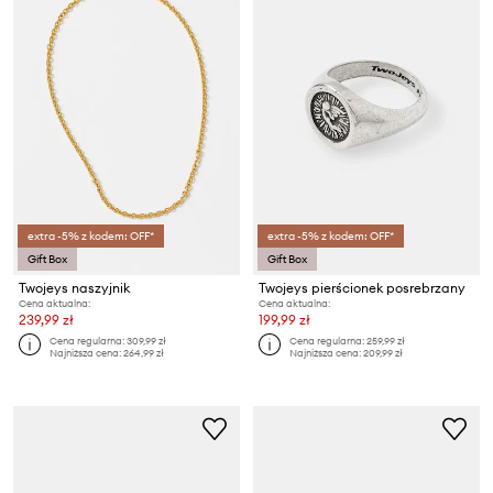
extra -5% z kodem: OFF*
extra -5% z kodem: OFF*
Gift Box
Gift Box
Twojeys naszyjnik
Twojeys pierścionek posrebrzany
Cena aktualna:
Cena aktualna:
239,99 zł
199,99 zł
Cena regularna:
309,99 zł
Cena regularna:
259,99 zł
Najniższa cena:
264,99 zł
Najniższa cena:
209,99 zł