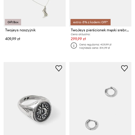
Gift Box
extra -5% z kodem: OFF*
Twojeys naszyjnik
TwoJeys pierścionek męski srebrny z cyrkonią
Cena aktualna:
409,99 zł
299,99 zł
Cena regularna:
409,99 zł
Najniższa cena:
314,99 zł