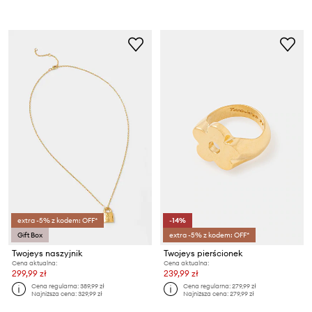
extra -5% z kodem: OFF*
-14%
Gift Box
extra -5% z kodem: OFF*
Twojeys naszyjnik
Twojeys pierścionek
Cena aktualna:
Cena aktualna:
299,99 zł
239,99 zł
Cena regularna:
389,99 zł
Cena regularna:
279,99 zł
Najniższa cena:
329,99 zł
Najniższa cena:
279,99 zł