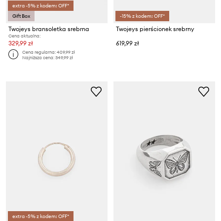
extra -5% z kodem: OFF*
Gift Box
-15% z kodem: OFF*
Twojeys bransoletka srebrna
Twojeys pierścionek srebrny
Cena aktualna:
329,99 zł
619,99 zł
Cena regularna:
409,99 zł
Najniższa cena:
349,99 zł
extra -5% z kodem: OFF*