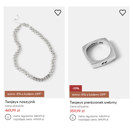
-10%
extra -5% z kodem: OFF*
extra -5% z kodem: OFF*
Twojeys naszyjnik
Twojeys pierścionek srebrny
Cena aktualna:
Cena aktualna:
469,99 zł
359,99 zł
Cena regularna:
589,99 zł
Cena regularna:
489,99 zł
Najniższa cena:
499,99 zł
Najniższa cena:
399,99 zł