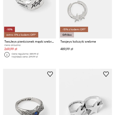
-10%
-15% z kodem: OFF*
extra -5% z kodem: OFF*
Gift Box
TwoJeys pierścionek męski srebrny
Twojeys kolczyki srebrne
Cena aktualna:
269,99 zł
489,99 zł
Cena regularna:
389,99 zł
Najniższa cena:
299,99 zł