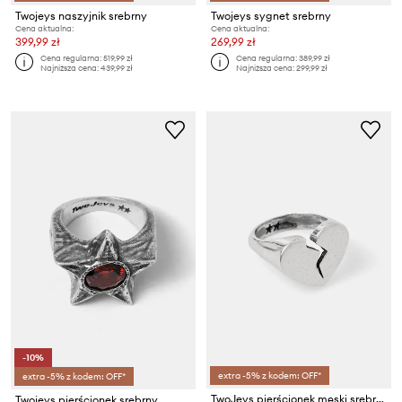
Twojeys naszyjnik srebrny
Twojeys sygnet srebrny
Cena aktualna:
Cena aktualna:
399,99 zł
269,99 zł
Cena regularna:
519,99 zł
Cena regularna:
389,99 zł
Najniższa cena:
439,99 zł
Najniższa cena:
299,99 zł
-10%
extra -5% z kodem: OFF*
extra -5% z kodem: OFF*
TwoJeys pierścionek męski srebrny
Twojeys pierścionek srebrny