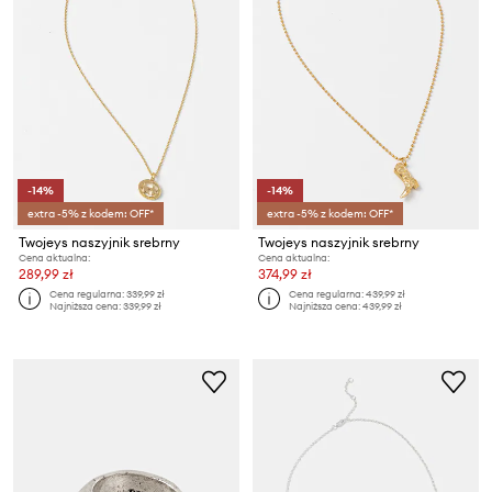
-14%
-14%
extra -5% z kodem: OFF*
extra -5% z kodem: OFF*
Twojeys naszyjnik srebrny
Twojeys naszyjnik srebrny
Cena aktualna:
Cena aktualna:
289,99 zł
374,99 zł
Cena regularna:
339,99 zł
Cena regularna:
439,99 zł
Najniższa cena:
339,99 zł
Najniższa cena:
439,99 zł