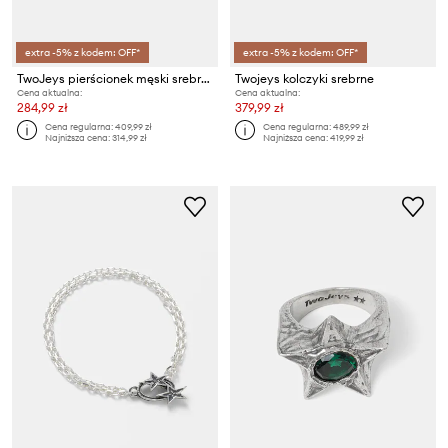
extra -5% z kodem: OFF*
extra -5% z kodem: OFF*
TwoJeys pierścionek męski srebrny
Twojeys kolczyki srebrne
Cena aktualna:
Cena aktualna:
284,99 zł
379,99 zł
Cena regularna:
409,99 zł
Cena regularna:
489,99 zł
Najniższa cena:
314,99 zł
Najniższa cena:
419,99 zł