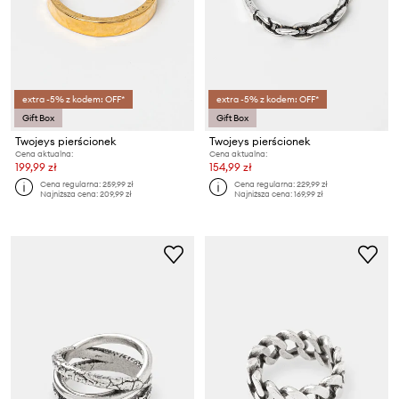
extra -5% z kodem: OFF*
extra -5% z kodem: OFF*
Gift Box
Gift Box
Twojeys pierścionek
Twojeys pierścionek
Cena aktualna:
Cena aktualna:
199,99 zł
154,99 zł
Cena regularna:
259,99 zł
Cena regularna:
229,99 zł
Najniższa cena:
209,99 zł
Najniższa cena:
169,99 zł