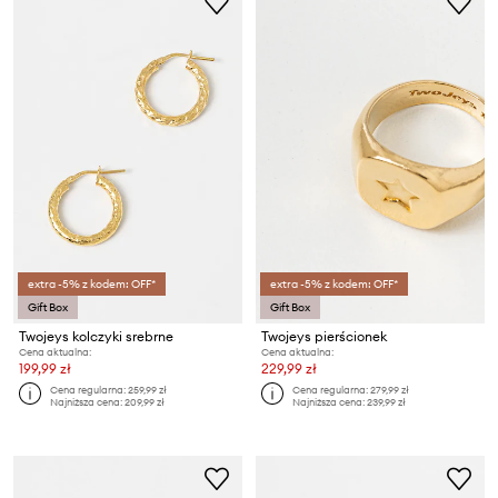
extra -5% z kodem: OFF*
extra -5% z kodem: OFF*
Gift Box
Gift Box
Twojeys kolczyki srebrne
Twojeys pierścionek
Cena aktualna:
Cena aktualna:
199,99 zł
229,99 zł
Cena regularna:
259,99 zł
Cena regularna:
279,99 zł
Najniższa cena:
209,99 zł
Najniższa cena:
239,99 zł