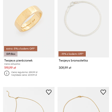
extra -5% z kodem: OFF*
Gift Box
-15% z kodem: OFF*
Twojeys pierścionek
Twojeys bransoletka
Cena aktualna:
199,99 zł
309,99 zł
Cena regularna:
259,99 zł
Najniższa cena:
209,99 zł