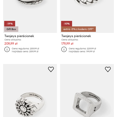
-19%
-10%
Gift Box
extra -5% z kodem: OFF*
Twojeys pierścionek
Twojeys pierścionek
Cena aktualna:
Cena aktualna:
209,99 zł
179,99 zł
Cena regularna:
259,99 zł
Cena regularna:
229,99 zł
Najniższa cena:
259,99 zł
Najniższa cena:
199,99 zł