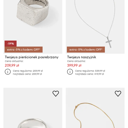
-19%
extra -5% z kodem: OFF*
extra -5% z kodem: OFF*
Twojeys pierścionek posrebrzany
Twojeys naszyjnik
Cena aktualna:
Cena aktualna:
209,99 zł
399,99 zł
Cena regularna:
259,99 zł
Cena regularna:
539,99 zł
Najniższa cena:
259,99 zł
Najniższa cena:
419,99 zł