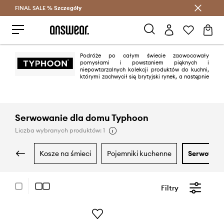
FINAL SALE %
Szczegóły
Oszczędzaj z Answear Club >
Podróże po całym świecie zaowocowały
pomysłami i powstaniem pięknych i
niepowtarzalnych kolekcji produktów do kuchni,
którymi zachwycił się brytyjski rynek, a następnie
cały świat. Zachwyt ten trwa do dziś dzięki utalentowanym projektantom
Typhoon, tworzącym coraz bardziej innowacyjne przedmioty.
Serwowanie dla domu Typhoon
Liczba wybranych produktów: 1
kosze na śmieci
pojemniki kuchenne
serwowan
Filtry