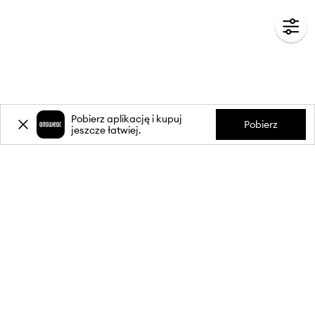
Pobierz aplikację i kupuj
Pobierz
jeszcze łatwiej.
-20%
zniżki** na pierwsze zakupy