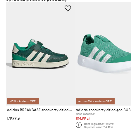
-15% z kodem: OFF*
extra -5% z kodem: OFF*
adidas BREAKBASE sneakersy dziecięce
Cena aktualna:
179,99 zł
104,99 zł
Cena regularna:
149,99 zł
Najniższa cena:
114,99 zł