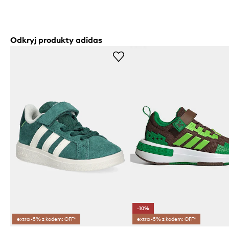
Odkryj produkty adidas
-10%
extra -5% z kodem: OFF*
extra -5% z kodem: OFF*