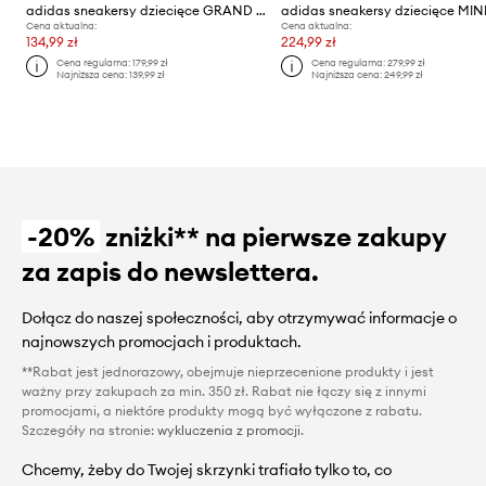
adidas sneakersy dziecięce GRAND COURT 00s
Cena aktualna:
Cena aktualna:
134,99 zł
224,99 zł
Cena regularna:
179,99 zł
Cena regularna:
279,99 zł
Najniższa cena:
139,99 zł
Najniższa cena:
249,99 zł
-20%
zniżki** na pierwsze zakupy
za zapis do newslettera.
Dołącz do naszej społeczności, aby otrzymywać informacje o
najnowszych promocjach i produktach.
**Rabat jest jednorazowy, obejmuje nieprzecenione produkty i jest
ważny przy zakupach za min. 350 zł. Rabat nie łączy się z innymi
promocjami, a niektóre produkty mogą być wyłączone z rabatu.
Szczegóły na stronie:
wykluczenia z promocji
.
Chcemy, żeby do Twojej skrzynki trafiało tylko to, co