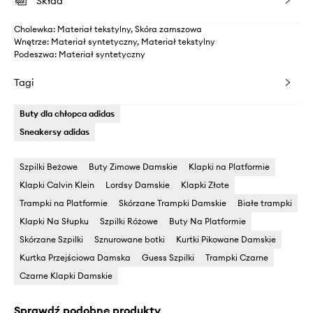
Skład
Cholewka: Materiał tekstylny, Skóra zamszowa
Wnętrze: Materiał syntetyczny, Materiał tekstylny
Podeszwa: Materiał syntetyczny
Tagi
Buty dla chłopca adidas
Sneakersy adidas
Szpilki Beżowe
Buty Zimowe Damskie
Klapki na Platformie
Klapki Calvin Klein
Lordsy Damskie
Klapki Złote
Trampki na Platformie
Skórzane Trampki Damskie
Białe trampki
Klapki Na Słupku
Szpilki Różowe
Buty Na Platformie
Skórzane Szpilki
Sznurowane botki
Kurtki Pikowane Damskie
Kurtka Przejściowa Damska
Guess Szpilki
Trampki Czarne
Czarne Klapki Damskie
Sprawdź podobne produkty