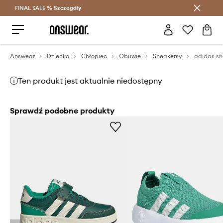
FINAL SALE %
Szczegóły
Oszczędzaj z Answear Club >
Answear
Dziecko
Chłopiec
Obuwie
Sneakersy
Ten produkt jest aktualnie niedostępny
Sprawdź podobne produkty