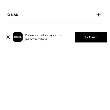
O NAS
INFORMACJE
Pobierz aplikację i kupuj
Pobierz
jeszcze łatwiej.
OBSŁUGA KLIENTA
APLIKACJA MOBILNA
OBSERWUJ NAS NA: