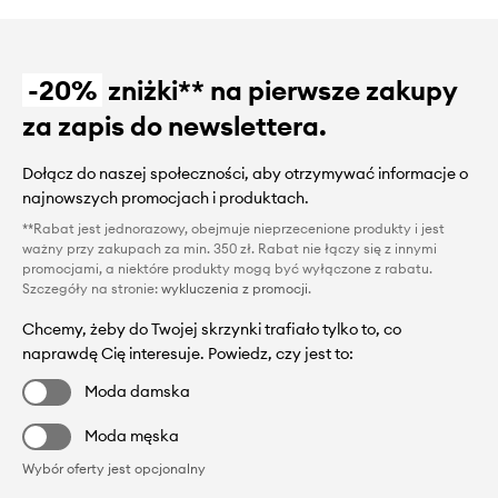
-20%
zniżki** na pierwsze zakupy
za zapis do newslettera.
Dołącz do naszej społeczności, aby otrzymywać informacje o
najnowszych promocjach i produktach.
**Rabat jest jednorazowy, obejmuje nieprzecenione produkty i jest
ważny przy zakupach za min. 350 zł. Rabat nie łączy się z innymi
promocjami, a niektóre produkty mogą być wyłączone z rabatu.
Szczegóły na stronie:
wykluczenia z promocji
.
Chcemy, żeby do Twojej skrzynki trafiało tylko to, co
naprawdę Cię interesuje. Powiedz, czy jest to:
Moda damska
Moda męska
Wybór oferty jest opcjonalny