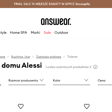
szczędzaj z Answear Club >
FINAL SALE % WIĘKSZE RABATY W APPCE
Dostawa nawet w 24h >
Szczegóły
News
style
Home SPA
Marki
Sale
Outdoor
ome
Kuchnia i bar
Zastawa stołowa
Talerze
a domu Alessi
Liczba wybranych produktów: 2
Rozmiar producenta
Kolor
Cena