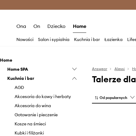
Premium Fashion Benefits >
O
Ona
On
Dziecko
Home
Nowości
Salon i sypialnia
Kuchnia i bar
Łazienka
Life
Home
Home SPA
Answear
Alessi
H
Talerze dl
Kuchnia i bar
Świeczki i zapachy
AGD
Akcesoria do kawy i herbaty
Od popularnych
Akcesoria do wina
Gotowanie i pieczenie
Kosze na śmieci
Kubki i filiżanki