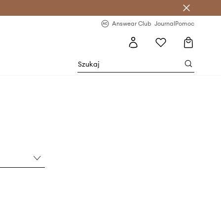
letter >
Regularne nowości >
Answear Club
Journal
Pomoc