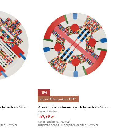
-11%
extra -5% z kodem: OFF*
Alessi talerz deserowy Holyhedrics 30 cm
Alessi talerz deserowy Holyhedrics 30 cm
Cena aktualna:
159,99 zł
Cena regularna:
179,99 zł
iżką:
159,99 zł
Najniższa cena z 30 dni przed obniżką:
179,99 zł