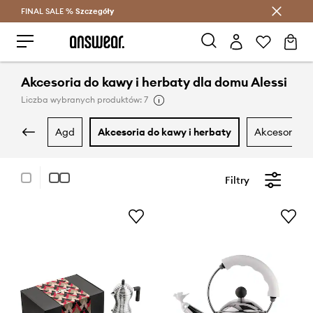
FINAL SALE %
Szczegóły
Oszczędzaj z Answear Club >
Akcesoria do kawy i herbaty dla domu Alessi
Liczba wybranych produktów: 7
agd
akcesoria do kawy i herbaty
akcesoria d
Filtry