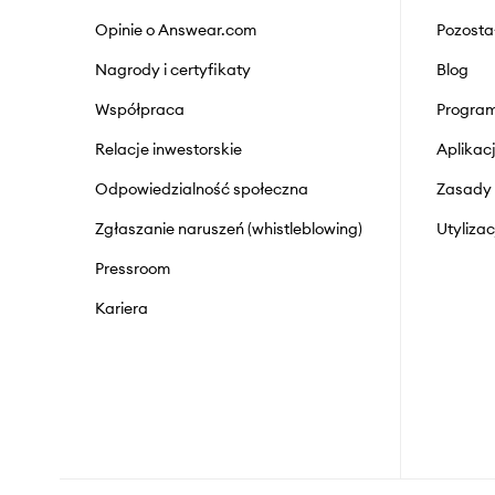
Opinie o Answear.com
Pozosta
Nagrody i certyfikaty
Blog
Współpraca
Program
Relacje inwestorskie
Aplika
Odpowiedzialność społeczna
Zasady 
Zgłaszanie naruszeń (whistleblowing)
Utyliza
Pressroom
Kariera