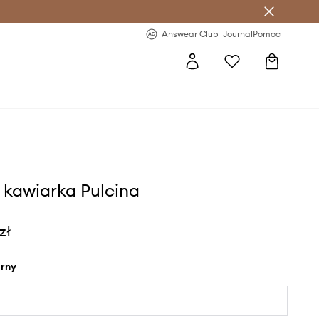
letter >
Regularne nowości >
Answear Club
Journal
Pomoc
i kawiarka Pulcina
zł
arny