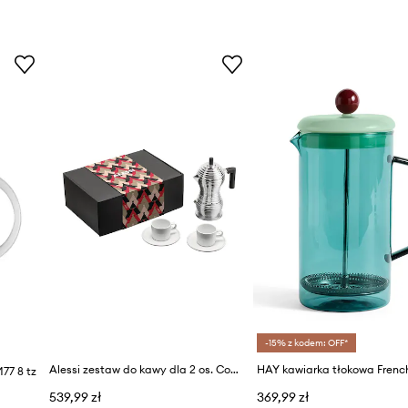
-15% z kodem: OFF*
Alessi zestaw do kawy dla 2 os. Coffie 150 ml
77 8 tz
539,99 zł
369,99 zł