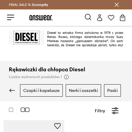
FINAL SALE %
Szczegóły
Oszczędzaj z Answear Club >
Diesel to włoska firma założona w 1978 r. przez
Renzo Rosso, którego dziennikarka mody Suzy
Menkes nazwała „geniuszem dżinsów”. On sam
twierdzi, że Diesel nie sprzedaje ubrań, tylko styl
życia. Charakter marki oddają śmiałe, często kontrowersyjne kampanie
reklamowe. Przykładem może być ta z 2010 roku pod hasłem „Be Stupid”,
zachęcająca do robienia rzeczy odważnych i dziwnych.
Rękawiczki dla chłopca Diesel
Liczba wybranych produktów: 1
czapki i kapelusze
nerki i saszetki
paski
p
Filtry