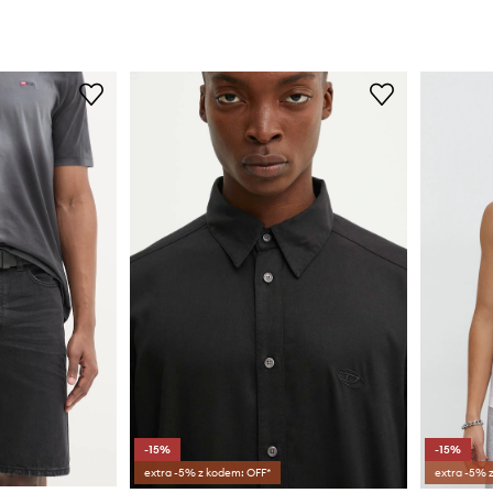
-15%
-15%
extra -5% z kodem: OFF*
extra -5% 