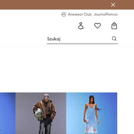
letter >
Regularne nowości >
Answear Club
Journal
Pomoc