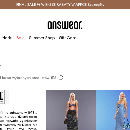
szczędzaj z Answear Club >
FINAL SALE % WIĘKSZE RABATY W APPCE
Dostawa nawet w 24h >
Szczegóły
News
Marki
Sale
Summer Shop
Gift Card
n
Liczba wybranych produktów: 516
 firma założona w 1978 r.
so, którego dziennikarka
es nazwała „geniuszem
 twierdzi, że Diesel nie
ań, tylko styl życia.