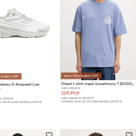
extra -5% z kodem: OFF*
z kodem: OFF*
Diesel t-shirt męski bawełniany T-BOGGY-V6
eakersy D-Airspeed Low
Cena aktualna:
:
224,99 zł
Cena regularna:
349,99 zł
a:
799,99 zł
Najniższa cena z 30 dni przed obniżką:
234,99 zł
 z 30 dni przed obniżką:
649,99 zł