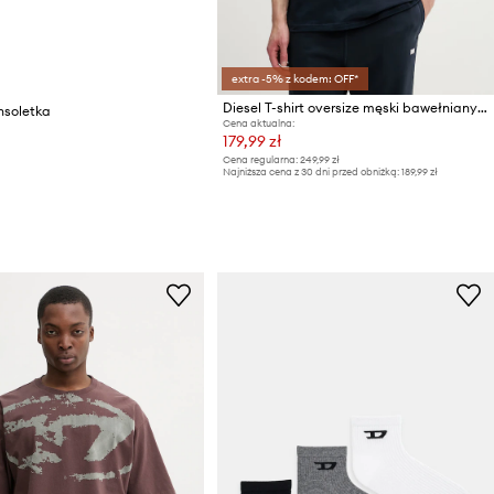
extra -5% z kodem: OFF*
Diesel T-shirt oversize męski bawełniany T-BOXT-R30 T-SHIRT
nsoletka
Cena aktualna:
179,99 zł
Cena regularna:
249,99 zł
Najniższa cena z 30 dni przed obniżką:
189,99 zł