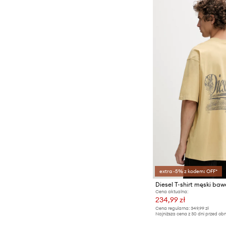
extra -5% z kodem: OFF*
Cena aktualna:
234,99 zł
Cena regularna:
349,99 zł
Najniższa cena z 30 dni przed obn