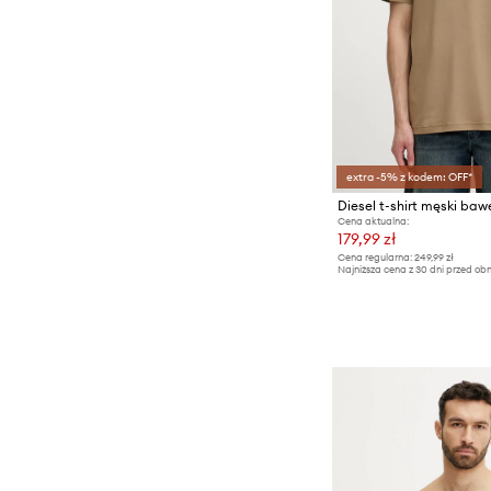
extra -5% z kodem: OFF*
Cena aktualna:
179,99 zł
Cena regularna:
249,99 zł
Najniższa cena z 30 dni przed obn