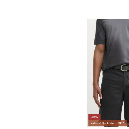
-10%
extra -5% z kodem: OFF*