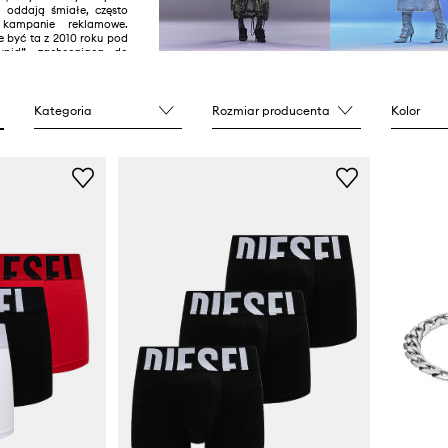
 oddają śmiałe, często
e kampanie reklamowe.
 być ta z 2010 roku pod
upid”, zachęcająca do
odważnych i dziwnych.
Kategoria
Rozmiar producenta
Kolor