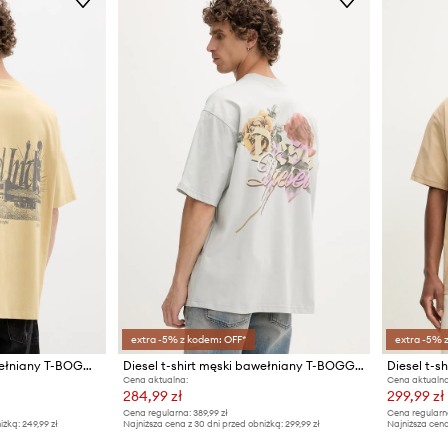
extra -5% z kodem: OFF*
extra -5% 
Diesel T-shirt męski bawełniany T-BOGGY-V2
Diesel t-shirt męski bawełniany T-BOGGY-V4
Diesel t-s
Cena aktualna:
Cena aktualna
284,99 zł
299,99 zł
Cena regularna:
389,99 zł
Cena regularn
iżką:
249,99 zł
Najniższa cena z 30 dni przed obniżką:
299,99 zł
Najniższa cena