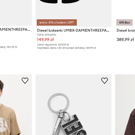
extra -5% z kodem: OFF*
Gift Box
Diesel bokserki UMBX-DAMIENTHREEPACK-5.5EL 3-pack
Diesel bokserki UMBX-DAMIENTHREEPACK-5.5EL 3-pack
Diesel bra
Cena aktualna:
149,99 zł
389,99 zł
Cena regularna:
209,99 zł
iżką:
154,99 zł
Najniższa cena z 30 dni przed obniżką:
159,99 zł