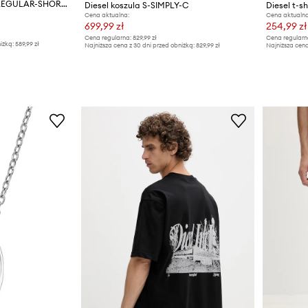
Diesel szorty jeansowe REGULAR-SHORT SHORTS
Diesel koszula S-SIMPLY-C
Diesel t-s
Cena aktualna:
Cena aktualna
699,99 zł
254,99 zł
Cena regularna:
829,99 zł
Cena regularn
iżką:
589,99 zł
Najniższa cena z 30 dni przed obniżką:
829,99 zł
Najniższa cena