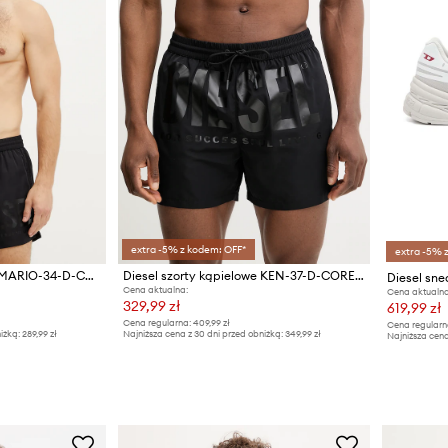
extra -5% z kodem: OFF*
extra -5% 
Diesel szorty kąpielowe MARIO-34-D-CORE BOXER-SHORTS
Diesel szorty kąpielowe KEN-37-D-CORE BOXER-SHORTS
Diesel sn
Cena aktualna:
Cena aktualna
329,99 zł
619,99 zł
Cena regularna:
409,99 zł
Cena regularn
iżką:
289,99 zł
Najniższa cena z 30 dni przed obniżką:
349,99 zł
Najniższa cena