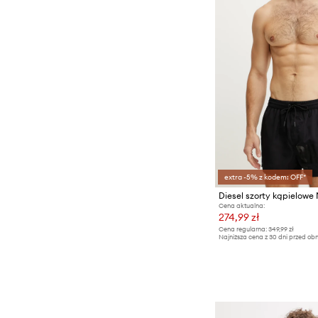
extra -5% z kodem: OFF*
Cena aktualna:
274,99 zł
Cena regularna:
349,99 zł
Najniższa cena z 30 dni przed obn