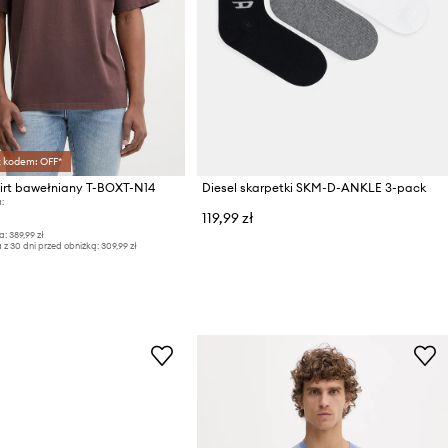
z kodem: OFF*
hirt bawełniany T-BOXT-N14
Diesel skarpetki SKM-D-ANKLE 3-pack
:
119,99 zł
a:
389,99 zł
 z 30 dni przed obniżką:
309,99 zł