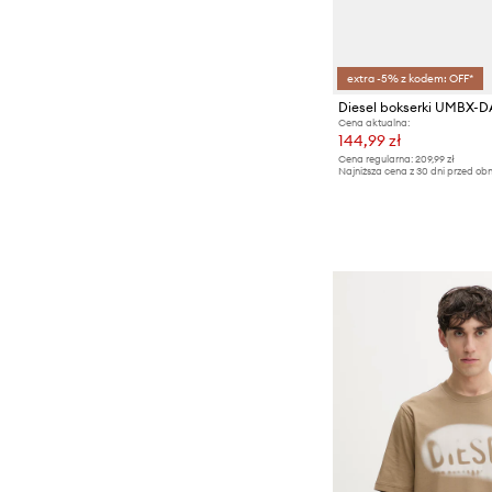
extra -5% z kodem: OFF*
Cena aktualna:
144,99 zł
Cena regularna:
209,99 zł
Najniższa cena z 30 dni przed obn