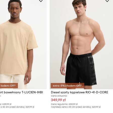
z kodem: OFF*
extra -5% z kodem: OFF*
hirt bawełniany T-LUCIEN-IHBI
Diesel szorty kąpielowe RIO-41-D-CORE
:
Cena aktualna:
349,99 zł
a:
439,99 zł
Cena regularna:
459,99 zł
 z 30 dni przed obniżką:
329,99 zł
Najniższa cena z 30 dni przed obniżką:
369,99 zł