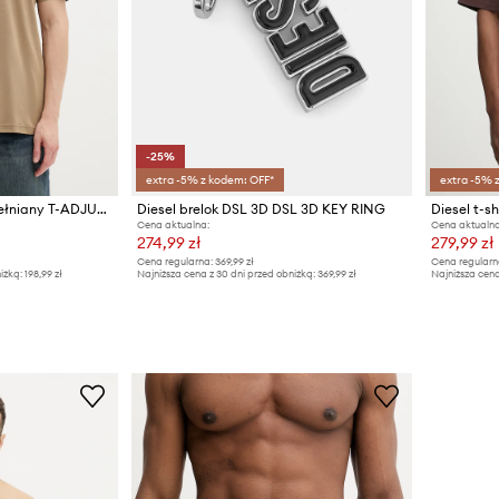
-25%
extra -5% z kodem: OFF*
extra -5% 
Diesel t-shirt męski bawełniany T-ADJUST-V2
Diesel brelok DSL 3D DSL 3D KEY RING
Diesel t-s
Cena aktualna:
Cena aktualna
274,99 zł
279,99 zł
Cena regularna:
369,99 zł
Cena regularn
iżką:
198,99 zł
Najniższa cena z 30 dni przed obniżką:
369,99 zł
Najniższa cena