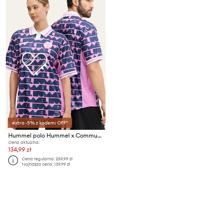
extra -5% z kodem: OFF*
Hummel polo Hummel x Community Love
Cena aktualna:
134,99 zł
Cena regularna:
259,99 zł
Najniższa cena:
139,99 zł