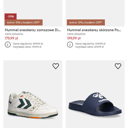
-10%
extra -5% z kodem: OFF*
extra -5% z kodem: OFF*
Hummel sneakersy zamszowe Diament Lx-e Sd
Hummel sneakersy skórzane Power Play Lx-e Ap2
Cena aktualna:
Cena aktualna:
179,99 zł
199,99 zł
Cena regularna:
399,99 zł
Cena regularna:
439,99 zł
Najniższa cena:
199,99 zł
Najniższa cena:
219,99 zł