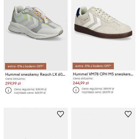
extra -5% z kodem: OFF*
extra -5% z kodem: OFF*
Hummel VM78 CPH MS sneakersy
Hummel sneakersy Reach LX 6000 SV
Cena aktualna:
Cena aktualna:
244,99 zł
299,99 zł
Cena regularna:
389,99 zł
Cena regularna:
539,99 zł
Najniższa cena:
259,99 zł
Najniższa cena:
329,99 zł