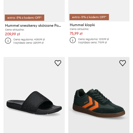
extra -5% z kodem: OFF*
extra -5% z kodem: OFF*
Hummel klapki
Hummel sneakersy skórzane Power Play Lx-e
Cena aktualna:
Cena aktualna:
75,99 zł
209,99 zł
Cena regularna:
109,99 zł
Cena regularna:
439,99 zł
Najniższa cena:
79,99 zł
Najniższa cena:
229,99 zł