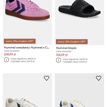
extra -5% z kodem: OFF*
extra -5% z kodem: OFF*
Hummel sneakersy Hummel x Community Love
Hummel klapki
Cena aktualna:
Cena aktualna:
209,99 zł
104,99 zł
Cena regularna:
389,99 zł
Cena regularna:
129,99 zł
Najniższa cena:
219,99 zł
Najniższa cena:
109,99 zł