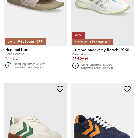
-10%
extra -5% z kodem: OFF*
extra -5% z kodem: OFF*
Hummel klapki
Hummel sneakersy Reach LX 6000 SV
Cena aktualna:
Cena aktualna:
94,99 zł
254,99 zł
Cena regularna:
169,99 zł
Cena regularna:
539,99 zł
Najniższa cena:
99,99 zł
Najniższa cena:
284,99 zł