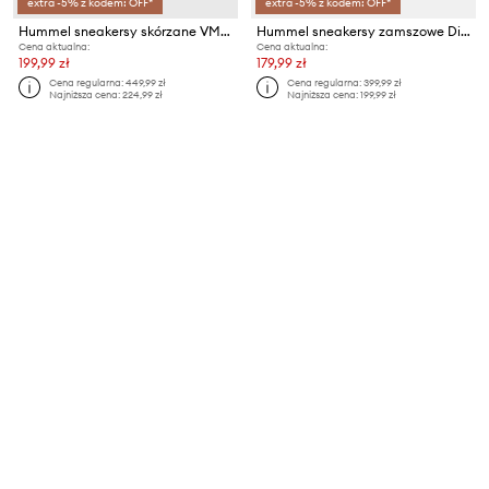
extra -5% z kodem: OFF*
extra -5% z kodem: OFF*
Hummel sneakersy skórzane VM78 CPH ML
Hummel sneakersy zamszowe Diament Lx-e Sd
Cena aktualna:
Cena aktualna:
199,99 zł
179,99 zł
Cena regularna:
449,99 zł
Cena regularna:
399,99 zł
Najniższa cena:
224,99 zł
Najniższa cena:
199,99 zł