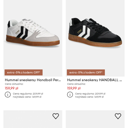
extra -5% z kodem: OFF*
extra -5% z kodem: OFF*
Hummel sneakersy Handball Perfect
Hummel sneakersy HANDBALL PERFEKT
Cena aktualna:
Cena aktualna:
159,99 zł
159,99 zł
Cena regularna:
209,99 zł
Cena regularna:
209,99 zł
Najniższa cena:
169,99 zł
Najniższa cena:
169,99 zł