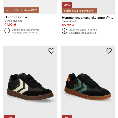
-11%
extra -5% z kodem: OFF*
extra -5% z kodem: OFF*
Hummel klapki
Hummel sneakersy skórzane VM78 CPH ML
Cena aktualna:
Cena aktualna:
94,99 zł
199,99 zł
Cena regularna:
169,99 zł
Cena regularna:
449,99 zł
Najniższa cena:
99,99 zł
Najniższa cena:
224,99 zł