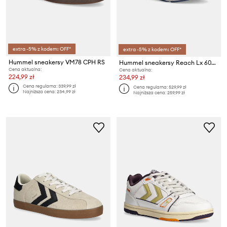
extra -5% z kodem: OFF*
extra -5% z kodem: OFF*
Hummel sneakersy VM78 CPH RS
Hummel sneakersy Reach Lx 6000 Ms
Cena aktualna:
Cena aktualna:
224,99 zł
234,99 zł
Cena regularna:
339,99 zł
Cena regularna:
529,99 zł
Najniższa cena:
234,99 zł
Najniższa cena:
259,99 zł