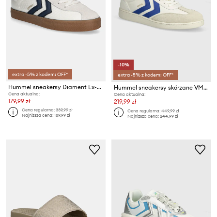
-10%
extra -5% z kodem: OFF*
extra -5% z kodem: OFF*
Hummel sneakersy Diament Lx-e Rs
Hummel sneakersy skórzane VM78 CPH ML
Cena aktualna:
Cena aktualna:
179,99 zł
219,99 zł
Cena regularna:
339,99 zł
Cena regularna:
449,99 zł
Najniższa cena:
189,99 zł
Najniższa cena:
244,99 zł