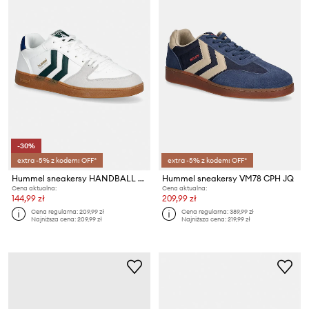
-30%
extra -5% z kodem: OFF*
extra -5% z kodem: OFF*
Hummel sneakersy HANDBALL PERFEKT
Hummel sneakersy VM78 CPH JQ
Cena aktualna:
Cena aktualna:
144,99 zł
209,99 zł
Cena regularna:
209,99 zł
Cena regularna:
389,99 zł
Najniższa cena:
209,99 zł
Najniższa cena:
219,99 zł