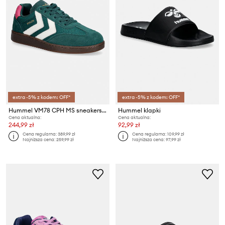
extra -5% z kodem: OFF*
extra -5% z kodem: OFF*
Hummel VM78 CPH MS sneakersy
Hummel klapki
Cena aktualna:
Cena aktualna:
244,99 zł
92,99 zł
Cena regularna:
389,99 zł
Cena regularna:
109,99 zł
Najniższa cena:
259,99 zł
Najniższa cena:
97,99 zł