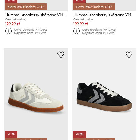
-11%
-11%
extra -5% z kodem: OFF*
extra -5% z kodem: OFF*
Hummel sneakersy skórzane VM78 CPH ML
Hummel sneakersy skórzane VM78 CPH ML
Cena aktualna:
Cena aktualna:
199,99 zł
199,99 zł
Cena regularna:
449,99 zł
Cena regularna:
449,99 zł
Najniższa cena:
224,99 zł
Najniższa cena:
224,99 zł
-11%
-10%