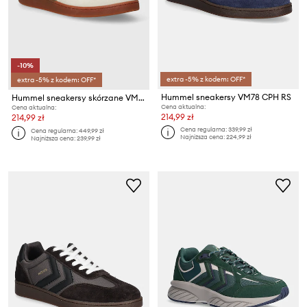
-10%
extra -5% z kodem: OFF*
extra -5% z kodem: OFF*
Hummel sneakersy VM78 CPH RS
Hummel sneakersy skórzane VM78 CPH ML
Cena aktualna:
Cena aktualna:
214,99 zł
214,99 zł
Cena regularna:
339,99 zł
Cena regularna:
449,99 zł
Najniższa cena:
224,99 zł
Najniższa cena:
239,99 zł