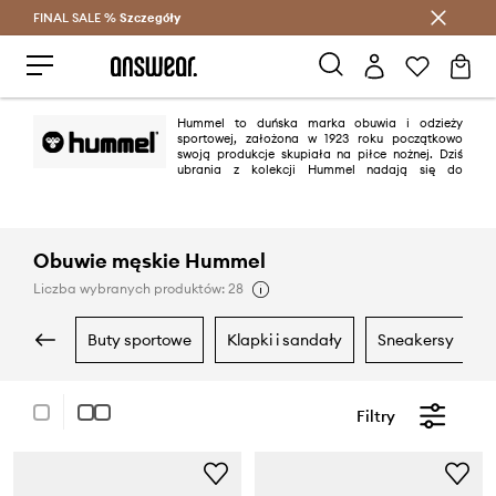
FINAL SALE %
Szczegóły
Oszczędzaj z Answear Club >
Hummel to duńska marka obuwia i odzieży
sportowej, założona w 1923 roku początkowo
swoją produkcje skupiała na piłce nożnej. Dziś
ubrania z kolekcji Hummel nadają się do
uprawiania aktywności fizycznej z różnych dziedzin. Marka udowadnia, że
funkcjonalność oraz modny design mogą iść w parze.
Obuwie męskie Hummel
Liczba wybranych produktów: 28
buty sportowe
klapki i sandały
sneakersy
Filtry