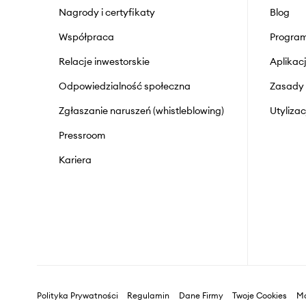
Nagrody i certyfikaty
Blog
Współpraca
Program
Relacje inwestorskie
Aplika
Odpowiedzialność społeczna
Zasady 
Zgłaszanie naruszeń (whistleblowing)
Utyliza
Pressroom
Kariera
Polityka Prywatności
Regulamin
Dane Firmy
Twoje Cookies
Ma