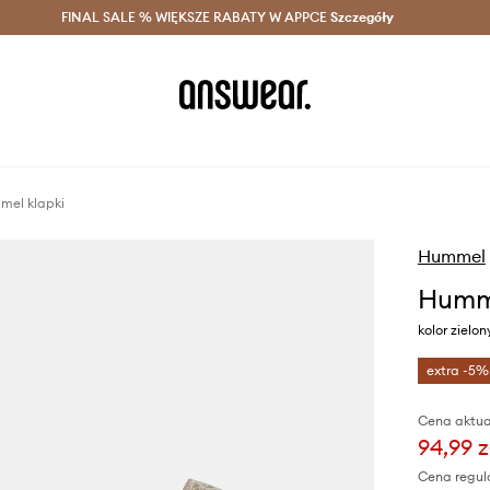
szczędzaj z Answear Club >
FINAL SALE % WIĘKSZE RABATY W APPCE
Dostawa nawet w 24h >
Szczegóły
News
el klapki
Hummel
Humme
kolor zielo
extra -5%
Cena aktua
94,99 z
Cena regul