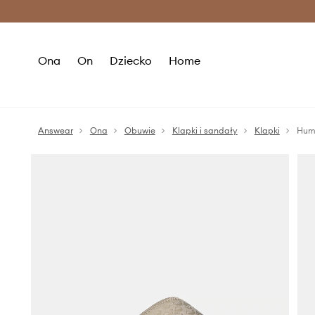
Premium Fashion Benefits >
O
Ona
On
Dziecko
Home
Answear
Ona
Obuwie
Klapki i sandały
Klapki
Humm