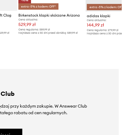
-10%
extra -5% z kodem: OFF*
extra -5% z kodem: OFF*
ft Clog
Birkenstock klapki skórzane Arizona
adidas klapki
Cena aktualna:
Cena aktualna:
529,99 zł
144,99 zł
Cena regularna:
589,99 zł
Cena regularna:
279,99 zł
29,99 zł
Najniższa cena z 30 dni przed obniżką:
589,99 zł
Najniższa cena z 30 dni przed obniżką
 Club
zędzaj przy każdym zakupie. W Answear Club
tałego rabatu od cen regularnych.