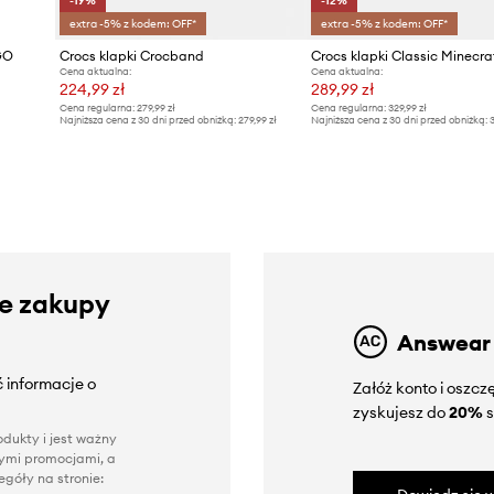
-19%
-12%
extra -5% z kodem: OFF*
extra -5% z kodem: OFF*
GO
Crocs klapki Crocband
Crocs klapki Classic Minecra
Cena aktualna:
Cena aktualna:
224,99 zł
289,99 zł
Cena regularna:
279,99 zł
Cena regularna:
329,99 zł
Najniższa cena z 30 dni przed obniżką:
279,99 zł
Najniższa cena z 30 dni przed obniżką:
3
ze zakupy
Answear
 informacje o
Załóż konto i oszc
zyskujesz do
20%
s
dukty i jest ważny
nnymi promocjami, a
góły na stronie: