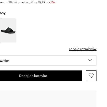
ena z 30 dni przed obniżką:
99,99 zł
 -5%
elony
Tabela rozmiarów
rozmiar
Dodaj do koszyka