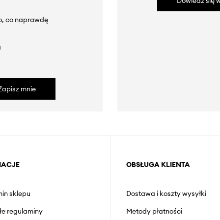
Dowiedz się w
to, co naprawdę
a
Zapisz mnie
MACJE
OBSŁUGA KLIENTA
in sklepu
Dostawa i koszty wysyłki
łe regulaminy
Metody płatności