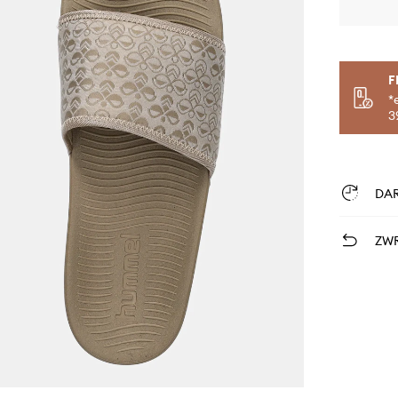
F
*
3
DA
ZWR