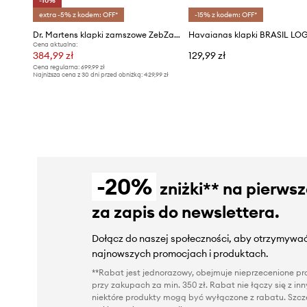
-10%
extra -5% z kodem: OFF*
-15% z kodem: OFF*
Dr. Martens klapki zamszowe ZebZag AnyWair Mule
Havaianas klapki BRASIL LO
Cena aktualna:
384,99 zł
129,99 zł
Cena regularna:
699,99 zł
Najniższa cena z 30 dni przed obniżką:
429,99 zł
-20%
zniżki** na pierws
za zapis do newslettera.
Dołącz do naszej społeczności, aby otrzymywać
najnowszych promocjach i produktach.
**Rabat jest jednorazowy, obejmuje nieprzecenione pro
przy zakupach za min. 350 zł. Rabat nie łączy się z i
niektóre produkty mogą być wyłączone z rabatu. Szcze