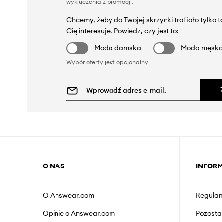
wykluczenia z promocji
.
Chcemy, żeby do Twojej skrzynki trafiało tylko 
Cię interesuje. Powiedz, czy jest to:
Moda damska
Moda męsk
Wybór oferty jest opcjonalny
O NAS
INFOR
O Answear.com
Regulam
Opinie o Answear.com
Pozosta