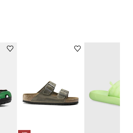
zielony
Hummel