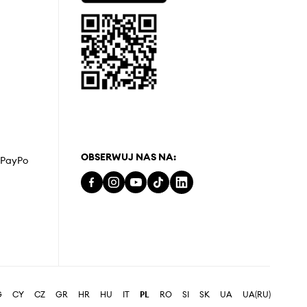
OBSERWUJ NAS NA:
z PayPo
G
CY
CZ
GR
HR
HU
IT
PL
RO
SI
SK
UA
UA(RU)