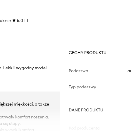
ukcie
5.0
1
CECHY PRODUKTU
o. Lekki i wygodny model
Podeszwa
a
Typ podeszwy
ększej miękkości, a także
DANE PRODUKTU
otrwały komfort noszenia.
 się stopy.
Kod producenta
ia wysoki komfort