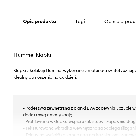
Opis produktu
Tagi
Opinie o prod
Hummel klapki
Klapki z kolekcji Hummel wykonane z materiału syntetyczneg
idealny do noszenia na co dzień.
- Podeszwa zewnętrzna z pianki EVA zapewnia uczucie wi
dodatkową amortyzację.
- Profilowana wkładka wspiera łuk stopy i zapewnia dług
- Teksturowana wkładka wewnętrzna zapobiega ślizganiu
- Tekstylna wyściółka zapobiega podrażnieniom i zapewn