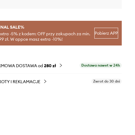
INAL SALE%
Pobierz APP
extra -5% z kodem: OFF przy zakupach za min.
99 zł. W appce masz extra -10%!
RMOWA DOSTAWA od
280 zł
Dostawa nawet w 24h
OTY I REKLAMACJE
Zwrot do 30 dni