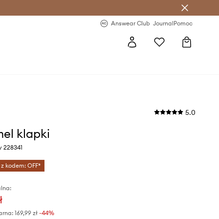
letter >
Regularne nowości >
Answear Club
Journal
Pomoc
5.0
l klapki
ny 228341
 z kodem: OFF*
lna:
ł
arna:
169,99 zł
-44%