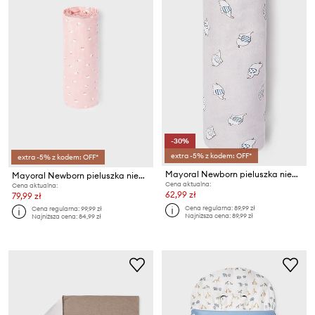
-30%
extra -5% z kodem: OFF*
extra -5% z kodem: OFF*
Mayoral Newborn pieluszka niemowlęca
Mayoral Newborn pieluszka niemowlęca
Cena aktualna:
Cena aktualna:
62,99 zł
79,99 zł
Cena regularna:
89,99 zł
Cena regularna:
99,99 zł
Najniższa cena:
89,99 zł
Najniższa cena:
84,99 zł