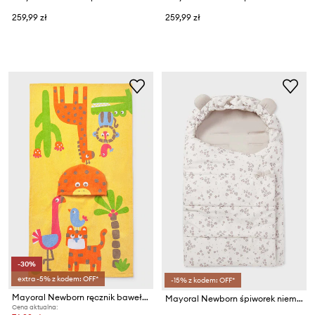
259,99 zł
259,99 zł
-30%
extra -5% z kodem: OFF*
-15% z kodem: OFF*
Mayoral Newborn ręcznik bawełniany dziecięcy
Mayoral Newborn śpiworek niemowlęcy
Cena aktualna: