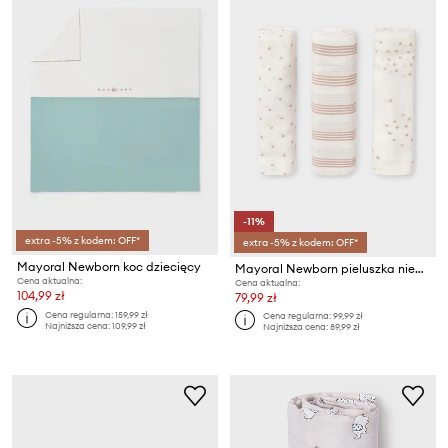
-11%
extra -5% z kodem: OFF*
extra -5% z kodem: OFF*
Mayoral Newborn koc dziecięcy
Mayoral Newborn pieluszka niemowlęca 3-pack
Cena aktualna:
Cena aktualna:
104,99 zł
79,99 zł
Cena regularna:
159,99 zł
Cena regularna:
99,99 zł
Najniższa cena:
109,99 zł
Najniższa cena:
89,99 zł