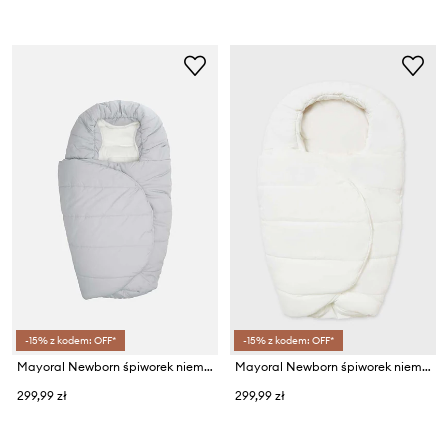
-15% z kodem: OFF*
-15% z kodem: OFF*
Mayoral Newborn śpiworek niemowlęcy
Mayoral Newborn śpiworek niemowlęcy
299,99 zł
299,99 zł