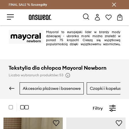
FINAL SALE %
Szczegóły
Oszczędzaj z Answear Club >
Mayoral to europejski lider w branży mody
dziecięcej - ubranka marki można znaleźć w
ponad 75 krajach! Cieszą się wyjątkową
popularnością dzięki wyjątkowemu wzornictwu,
wyrazistej kolorystyce, własnemu stylowi i wysokiej jakości wykonania.
Tekstylia dla chłopca Mayoral Newborn
Liczba wybranych produktów: 53
akcesoria plażowe i basenowe
czapki i kapelusze
Filtry