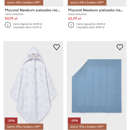
extra -5% z kodem: OFF*
extra -5% z kodem: OFF*
Mayoral Newborn pieluszka niemowlęca 3-pack
Mayoral Newborn pieluszka niemowlęca 3-pack
Cena aktualna:
Cena aktualna:
59,99 zł
62,99 zł
Cena regularna:
89,99 zł
Cena regularna:
89,99 zł
Najniższa cena:
62,99 zł
Najniższa cena:
89,99 zł
-25%
-29%
extra -5% z kodem: OFF*
extra -5% z kodem: OFF*