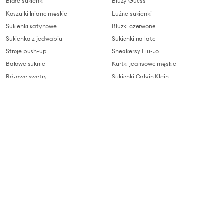
Białe sukienki
Bluzy Guess
Koszulki lniane męskie
Luźne sukienki
Sukienki satynowe
Bluzki czerwone
Sukienka z jedwabiu
Sukienki na lato
Stroje push-up
Sneakersy Liu-Jo
Balowe suknie
Kurtki jeansowe męskie
Różowe swetry
Sukienki Calvin Klein