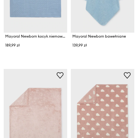
Mayoral Newborn kocyk niemowlęcy bawełniany
Mayoral Newborn bawełniane
189,99 zł
139,99 zł