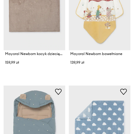
Mayoral Newborn kocyk dziecięcy
Mayoral Newborn bawełniane
159,99 zł
139,99 zł