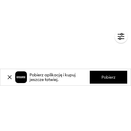
Pobierz aplikację i kupuj
Pobierz
jeszcze łatwiej.