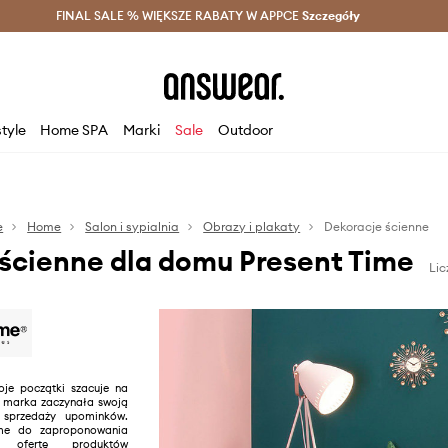
szczędzaj z Answear Club >
FINAL SALE % WIĘKSZE RABATY W APPCE
Dostawa nawet w 24h >
Szczegóły
News
style
Home SPA
Marki
Sale
Outdoor
e
Home
Salon i sypialnia
Obrazy i plakaty
Dekoracje ścienne
ścienne dla domu Present Time
Lic
oje początki szacuje na
to marka zaczynała swoją
 sprzedaży upominków.
ime do zaproponowania
ofertę produktów