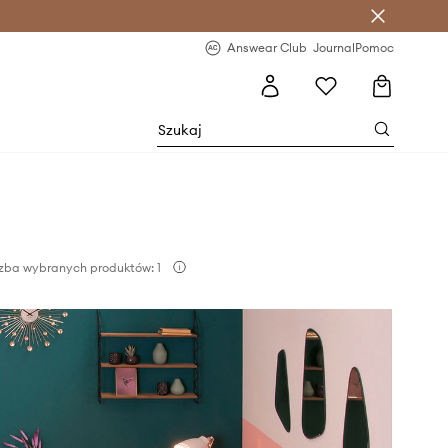
letter >
Regularne nowości >
Answear Club
Journal
Pomoc
zba wybranych produktów: 1