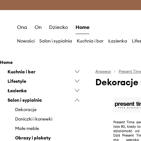
Premium Fashion Benefits >
O
Ona
On
Dziecko
Home
Nowości
Salon i sypialnia
Kuchnia i bar
Łazienka
Life
Home
Kuchnia i bar
Answear
Present Tim
Dekoracje 
Lifestyle
Akcesoria do wina
Łazienka
Gotowanie i pieczenie
Gry i puzzle
Salon i sypialnia
Pojemniki kuchenne
Home Office
Akcesoria łazienkowe
Serwowanie
Ogród i taras
Dekoracje
Zastawa stołowa
Doniczki i konewki
Present Time sw
lata 80, kiedy 
Małe meble
działalność od
Dziś Present T
Obrazy i plakaty
ma szeroką 