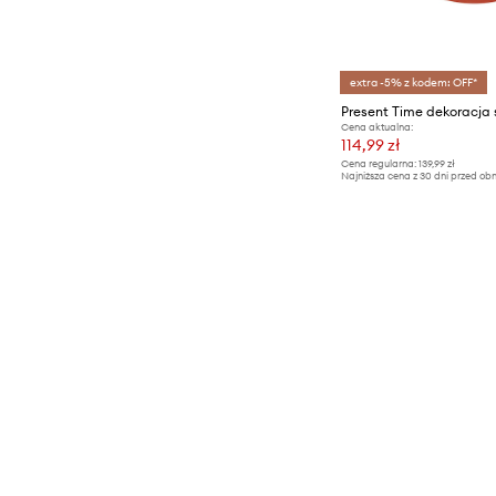
extra -5% z kodem: OFF*
Present Time dekoracja
Cena aktualna:
114,99 zł
Cena regularna:
139,99 zł
Najniższa cena z 30 dni przed obn