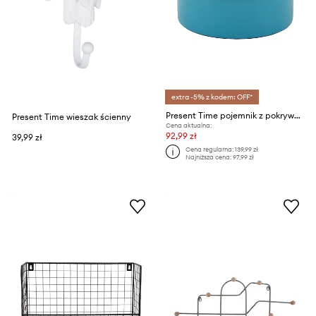
extra -5% z kodem: OFF*
Present Time pojemnik z pokrywką Double Funky 6 x 16 cm
Present Time wieszak ścienny
Cena aktualna:
92,99 zł
39,99 zł
Cena regularna:
139,99 zł
Najniższa cena:
97,99 zł