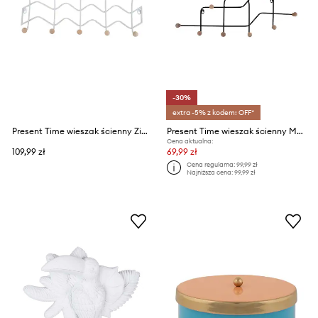
-30%
extra -5% z kodem: OFF*
Present Time wieszak ścienny Zig Zag
Present Time wieszak ścienny Maze
Cena aktualna:
109,99 zł
69,99 zł
Cena regularna:
99,99 zł
Najniższa cena:
99,99 zł