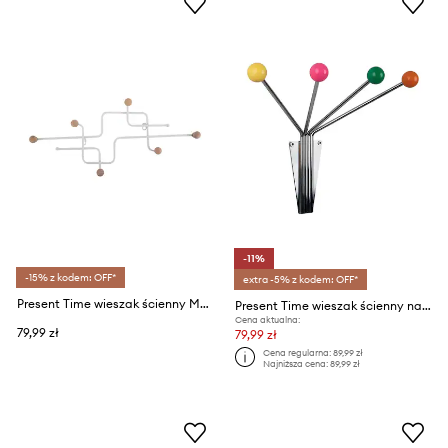
-11%
-15% z kodem: OFF*
extra -5% z kodem: OFF*
Present Time wieszak ścienny Metro
Present Time wieszak ścienny na ubrania Neptune Small Chrome
Cena aktualna:
79,99 zł
79,99 zł
Cena regularna:
89,99 zł
Najniższa cena:
89,99 zł