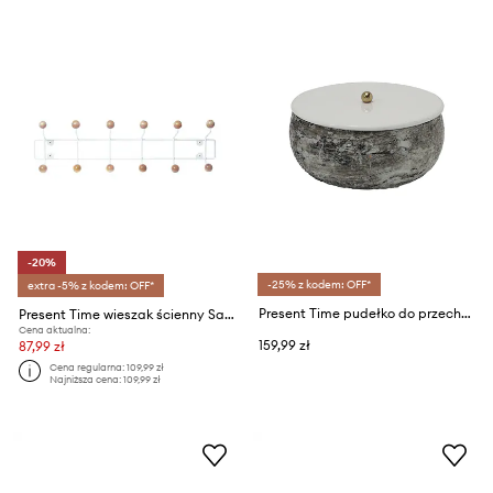
-20%
-25% z kodem: OFF*
extra -5% z kodem: OFF*
Present Time pudełko do przechowywania z żelaza
Present Time wieszak ścienny Saturnus
Cena aktualna:
159,99 zł
87,99 zł
Cena regularna:
109,99 zł
Najniższa cena:
109,99 zł