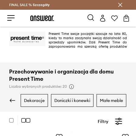
FINAL SALE %
Szczegóły
Oszczędzaj z Answear Club >
Present Time swoje początki szacuje na lata 80,
kiedy to marka zaczynała swoją działalność od
sprzedaży upominków. Dziś Present Time do
zaproponowania ma szeroką ofertę produktów
wnętrzarskich. Styl marki to ponadczasowy minimalizm połączony z
najnowszymi trendami.
Przechowywanie i organizacja dla domu
Present Time
Liczba wybranych produktów: 20
dekoracje
doniczki i konewki
małe meble
Filtry