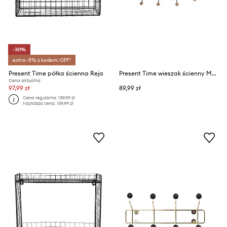
-30%
extra -5% z kodem: OFF*
Present Time półka ścienna Reja
Present Time wieszak ścienny Maze
Cena aktualna:
97,99 zł
89,99 zł
Cena regularna:
139,99 zł
Najniższa cena:
139,99 zł