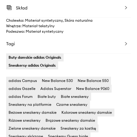
Skład
Cholewka: Materiał syntetyczny, Skóra naturalna
Wnętrze: Materiał tekstylny
Podeszwa: Materiał syntetyczny
Tagi
Buty damskie adidas Originals
Sneakersy adidas Originals
adidas Campus
New Balance 530
New Balance 550
adidas Gazelle
Adidas Superstar
New Balance 9060
adidas Forum
Białe buty
Białe sneakersy
Sneakersy na platformie
Czarne sneakersy
Beżowe sneakersy damskie
Kolorowe sneakersy damskie
Różowe sneakersy
Brązowe sneakersy damskie
Zielone sneakersy damskie
Sneakersy za kostkę
Sneakersy skórzane
Sneakersy Guess białe