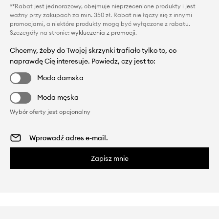
**Rabat jest jednorazowy, obejmuje nieprzecenione produkty i jest
ważny przy zakupach za min. 350 zł. Rabat nie łączy się z innymi
promocjami, a niektóre produkty mogą być wyłączone z rabatu.
Szczegóły na stronie:
wykluczenia z promocji
.
Chcemy, żeby do Twojej skrzynki trafiało tylko to, co
naprawdę Cię interesuje. Powiedz, czy jest to:
Moda damska
Moda męska
Wybór oferty jest opcjonalny
Zapisz mnie