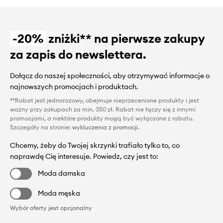
-20%
zniżki** na pierwsze zakupy
za zapis do newslettera.
Dołącz do naszej społeczności, aby otrzymywać informacje o
najnowszych promocjach i produktach.
**Rabat jest jednorazowy, obejmuje nieprzecenione produkty i jest
ważny przy zakupach za min. 350 zł. Rabat nie łączy się z innymi
promocjami, a niektóre produkty mogą być wyłączone z rabatu.
Szczegóły na stronie:
wykluczenia z promocji
.
Chcemy, żeby do Twojej skrzynki trafiało tylko to, co
naprawdę Cię interesuje. Powiedz, czy jest to:
Moda damska
Moda męska
Wybór oferty jest opcjonalny