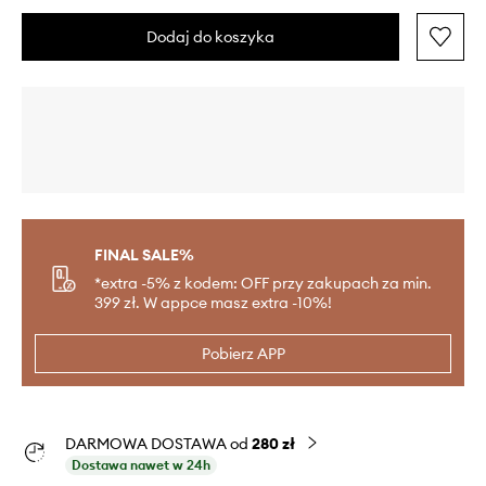
Dodaj do koszyka
FINAL SALE%
*extra -5% z kodem: OFF przy zakupach za min.
399 zł. W appce masz extra -10%!
Pobierz APP
DARMOWA DOSTAWA od
280 zł
Dostawa nawet w 24h