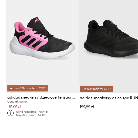
extra -5% z kodem: OFF*
-15% z kodem: OFF*
adidas sneakersy dziecięce Tensaur Run 3.0
Cena aktualna:
119,99 zł
199,99 zł
Cena regularna:
179,99 zł
Najniższa cena:
124,99 zł