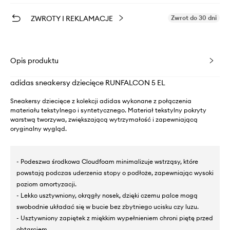
ZWROTY I REKLAMACJE
Zwrot do 30 dni
Opis produktu
adidas sneakersy dziecięce RUNFALCON 5 EL
Sneakersy dziecięce z kolekcji adidas wykonane z połączenia
materiału tekstylnego i syntetycznego. Materiał tekstylny pokryty
warstwą tworzywa, zwiększającą wytrzymałość i zapewniającą
oryginalny wygląd.
- Podeszwa środkowa Cloudfoam minimalizuje wstrząsy, które
powstają podczas uderzenia stopy o podłoże, zapewniając wysoki
poziom amortyzacji.
- Lekko usztywniony, okrągły nosek, dzięki czemu palce mogą
swobodnie układać się w bucie bez zbytniego ucisku czy luzu.
- Usztywniony zapiętek z miękkim wypełnieniem chroni piętę przed
obtarciem.