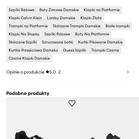
Szpilki Beżowe
Buty Zimowe Damskie
Klapki na Platformie
Klapki Calvin Klein
Lordsy Damskie
Klapki Złote
Trampki na Platformie
Skórzane Trampki Damskie
Białe trampki
Klapki Na Słupku
Szpilki Różowe
Buty Na Platformie
Skórzane Szpilki
Sznurowane botki
Kurtki Pikowane Damskie
Kurtka Przejściowa Damska
Guess Szpilki
Trampki Czarne
Czarne Klapki Damskie
Opinie o produkcie
5.0
2
Podobne produkty