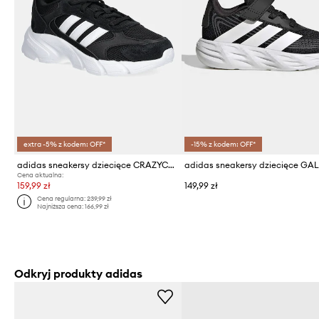
extra -5% z kodem: OFF*
-15% z kodem: OFF*
adidas sneakersy dziecięce CRAZYCHAOS 2000
Cena aktualna:
159,99 zł
149,99 zł
Cena regularna:
239,99 zł
Najniższa cena:
166,99 zł
Odkryj produkty adidas