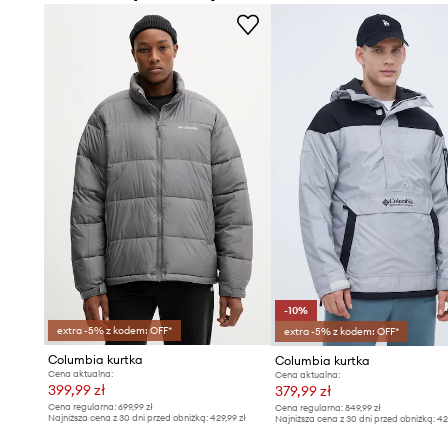
- Dodatkowa kieszeń wewnętrzna pozwala na bezpiecz
drobiazgów.
- Długość rękawa: 68 cm.
- Długość: 69 cm.
- Szerokość pod pachami: 60 cm.
- Wymiary podane dla rozmiaru: M.
-10%
extra -5% z kodem: OFF*
extra -5% z kodem: OFF*
Columbia kurtka
Columbia kurtka
Cena aktualna:
Cena aktualna:
399,99 zł
379,99 zł
Cena regularna:
699,99 zł
Cena regularna:
849,99 zł
Najniższa cena z 30 dni przed obniżką:
429,99 zł
Najniższa cena z 30 dni przed obniżką:
42