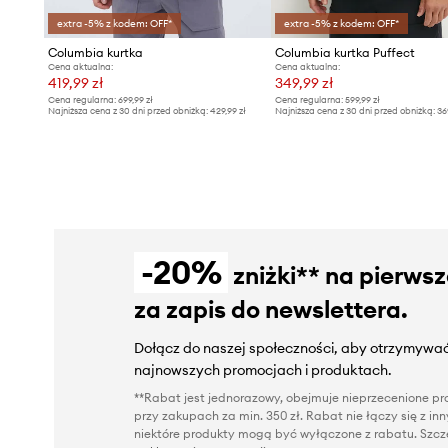
extra -5% z kodem: OFF*
extra -5% z kodem: OFF*
Columbia kurtka
Columbia kurtka Puffect
Cena aktualna:
Cena aktualna:
419,99 zł
349,99 zł
Cena regularna:
699,99 zł
Cena regularna:
599,99 zł
Najniższa cena z 30 dni przed obniżką:
429,99 zł
Najniższa cena z 30 dni przed obniżką:
36
-20%
zniżki** na pierws
za zapis do newslettera.
Dołącz do naszej społeczności, aby otrzymywać
najnowszych promocjach i produktach.
**Rabat jest jednorazowy, obejmuje nieprzecenione pro
przy zakupach za min. 350 zł. Rabat nie łączy się z i
niektóre produkty mogą być wyłączone z rabatu. Szcze