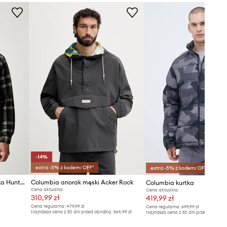
szary
Tabela rozmiarów
Columbia
-14%
extra -5% z kodem: OFF*
extra -5% z kodem: OFF*
Columbia krótka kurtka męska Hunter Arch
Columbia anorak męski Acker Rock
Columbia kurtka
Cena aktualna:
Cena aktualna:
310,99 zł
419,99 zł
Cena regularna:
479,99 zł
Cena regularna:
699,99 zł
Najniższa cena z 30 dni przed obniżką:
364,99 zł
Najniższa cena z 30 dni przed obniżką