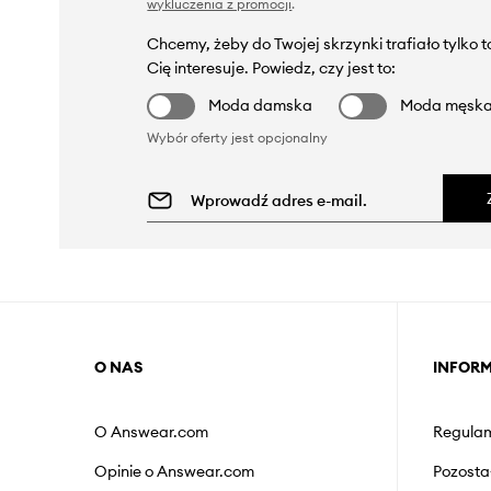
wykluczenia z promocji
.
Chcemy, żeby do Twojej skrzynki trafiało tylko 
Cię interesuje. Powiedz, czy jest to:
Moda damska
Moda męsk
Wybór oferty jest opcjonalny
O NAS
INFOR
O Answear.com
Regulam
Opinie o Answear.com
Pozosta