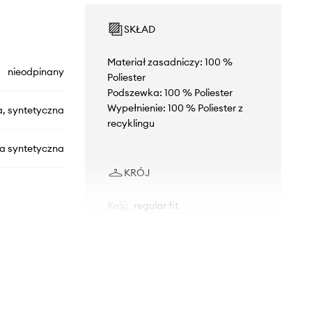
SKŁAD
Materiał zasadniczy: 100 %
nieodpinany
Poliester
Podszewka: 100 % Poliester
Wypełnienie: 100 % Poliester z
a, syntetyczna
recyklingu
na syntetyczna
KRÓJ
Krój
:
regular fit
2050931
WYMIARY
25
Model ze zdjęcia ma 185 cm
wzrostu i ma na sobie rozmiar M.