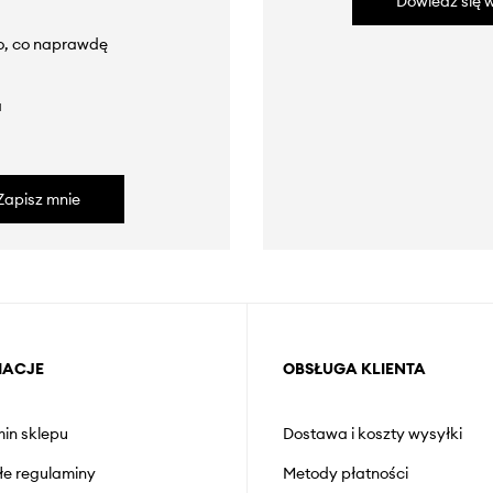
Dowiedz się w
to, co naprawdę
a
Zapisz mnie
MACJE
OBSŁUGA KLIENTA
in sklepu
Dostawa i koszty wysyłki
łe regulaminy
Metody płatności