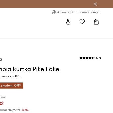
letter >
Regularne nowości >
Answear Club
Journal
Pomoc
4.8
a
bia kurtka Pike Lake
r szary 2050931
 z kodem: OFF*
lna:
zł
arna:
789,99 zł
-40%