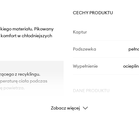
CECHY PRODUKTU
dkiego materiału. Pikowany
Kaptur
 komfort w chłodniejszych
Podszewka
pełn
Wypełnienie
ociepli
zącego z recyklingu.
mperaturę ciała podczas
ę powietrza.
DANE PRODUKTU
Zobacz więcej
Kod producenta
zem.
Kolor producenta