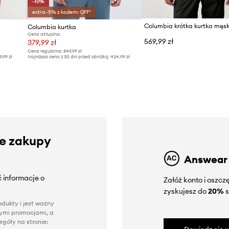
-10%
extra -5% z kodem: OFF*
Columbia kurtka
Cena aktualna:
569,99 zł
379,99 zł
Cena regularna:
849,99 zł
9,99 zł
Najniższa cena z 30 dni przed obniżką:
424,99 zł
ze zakupy
Answear
 informacje o
Załóż konto i oszc
zyskujesz do
20%
s
dukty i jest ważny
nnymi promocjami, a
góły na stronie: