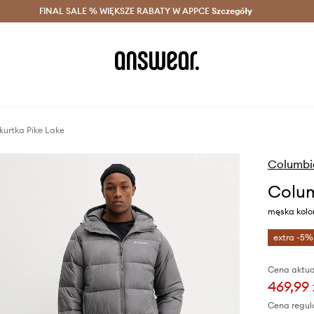
szczędzaj z Answear Club >
FINAL SALE % WIĘKSZE RABATY W APPCE
Dostawa nawet w 24h >
Szczegóły
News
kurtka Pike Lake
Columbi
Colum
męska kolo
extra -5%
Cena aktua
469,99 
Cena regul