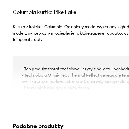
Columbia kurtka Pike Lake
Kurtka z kolekcji Columbia. Ocieplony model wykonany z gła
model z syntetycznym ociepleniem, które zapewni dodatkowy
temperaturach.
- Ten produkt został częściowo uszyty z poliestru pochod
- Technologia Omni-Heat Thermal Reflective reguluje te
wysiłku oraz umożliwia odprowadzanie wilgoci i cyrkulacj
- Prosty, nie blokujący ruchów fason.
- Ocieplony model na podszewce.
- Kaptur ściągany troczkami.
- Rękawy wykończone wygodnym, elastycznym ściągac
- Dolne krawędzie rękawów z regulacją na rzepy.
- U dołu troczki.
Podobne produkty
- Dwie wsuwane i zapinane na suwak kieszenie boczne.