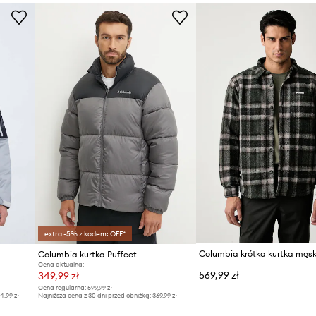
ne przechowywanie
Kolor
Marka
ID Produktu
extra -5% z kodem: OFF*
Columbia kurtka Puffect
Cena aktualna:
569,99 zł
349,99 zł
Cena regularna:
599,99 zł
4,99 zł
Najniższa cena z 30 dni przed obniżką:
369,99 zł