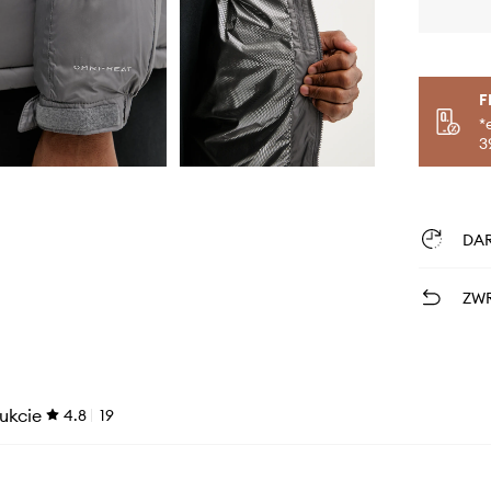
F
*
3
DA
ZWR
ukcie
4.8
19