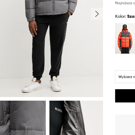
Najniższa c
Kolor:
sza
Wybierz 