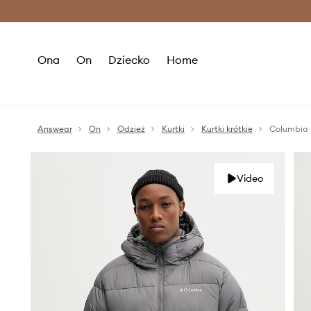
Premium Fashion Benefits >
O
Ona
On
Dziecko
Home
Answear
On
Odzież
Kurtki
Kurtki krótkie
Columbia 
Video