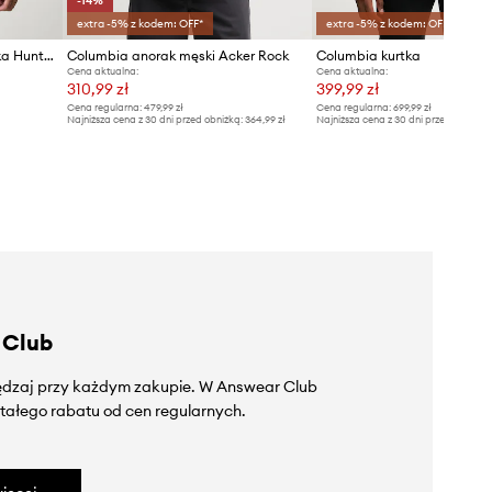
-14%
extra -5% z kodem: OFF*
extra -5% z kodem: OFF*
Columbia krótka kurtka męska Hunter Arch
Columbia anorak męski Acker Rock
Columbia kurtka
Cena aktualna:
Cena aktualna:
310,99 zł
399,99 zł
Cena regularna:
479,99 zł
Cena regularna:
699,99 zł
Najniższa cena z 30 dni przed obniżką:
364,99 zł
Najniższa cena z 30 dni przed obniżką
 Club
zędzaj przy każdym zakupie. W Answear Club
tałego rabatu od cen regularnych.