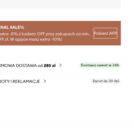
INAL SALE%
Pobierz APP
extra -5% z kodem: OFF przy zakupach za min.
99 zł. W appce masz extra -10%!
RMOWA DOSTAWA od
280 zł
Dostawa nawet w 24h
OTY I REKLAMACJE
Zwrot do 30 dni