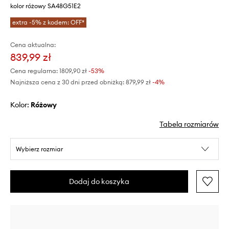
kolor różowy SA48G51E2
extra -5% z kodem: OFF*
Cena aktualna:
839,99 zł
Cena regularna:
1809,90 zł
-53%
Najniższa cena z 30 dni przed obniżką:
879,99 zł
 -4%
Kolor:
różowy
Tabela rozmiarów
Wybierz rozmiar
Dodaj do koszyka