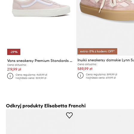
extra -5% z kodem: OFF*
-29%
Inuikii sneakersy damskie Lynn 
Vans sneakersy Premium Standards Old Skool Reissue 36
Cena aktualna:
Cena aktualna:
589,99 zł
219,99 zł
Cena regularna:
899,99 zł
Cena regularna:
469,99 zł
Najniższa cena:
619,99 zł
Najniższa cena:
309,99 zł
Odkryj produkty Elisabetta Franchi