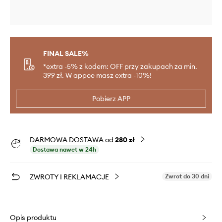
FINAL SALE%
*extra -5% z kodem: OFF przy zakupach za min.
399 zł. W appce masz extra -10%!
Pobierz APP
DARMOWA DOSTAWA od
280 zł
Dostawa nawet w 24h
ZWROTY I REKLAMACJE
Zwrot do 30 dni
Opis produktu