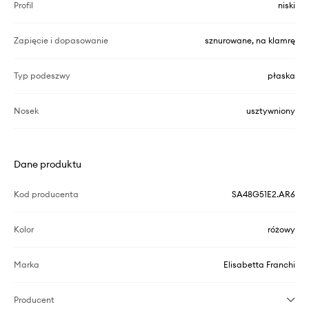
Profil
niski
Zapięcie i dopasowanie
sznurowane, na klamrę
Typ podeszwy
płaska
Nosek
usztywniony
Dane produktu
Kod producenta
SA48G51E2.AR6
Kolor
różowy
Marka
Elisabetta Franchi
Producent