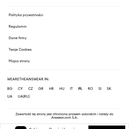
Polityka prywatności
Regulamin
Dane firmy
Twoje Cookies
Mapa strony
WEARETHEANSWEAR IN:
BG
CY
CZ
GR
HR
HU
IT
PL
RO
SI
SK
UA
UA(RU)
Zawartość tej strony jest chroniona prawem autorskim i należy do
Answear.com S.A.