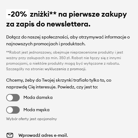
-20%
zniżki** na pierwsze zakupy
za zapis do newslettera.
Dołącz do naszej społeczności, aby otrzymywać informacje o
najnowszych promocjach i produktach.
**Rabat jest jednorazowy, obejmuje nieprzecenione produkty i jest
ważny przy zakupach za min. 350 zł. Rabat nie łączy się z innymi
promocjami, a niektóre produkty mogą być wyłączone z rabatu.
Szczegóły na stronie:
wykluczenia z promocji
.
Chcemy, żeby do Twojej skrzynki trafiało tylko to, co
naprawdę Cię interesuje. Powiedz, czy jest to:
Moda damska
Moda męska
Wybór oferty jest opcjonalny