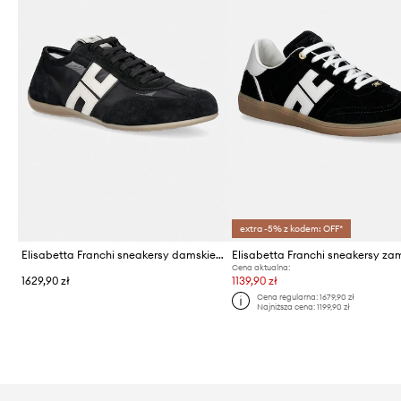
extra -5% z kodem: OFF*
Elisabetta Franchi sneakersy damskie zamszowe
Cena aktualna:
1629,90 zł
1139,90 zł
Cena regularna:
1679,90 zł
Najniższa cena:
1199,90 zł