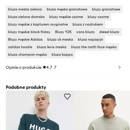
bluza meska zielona
bluza męska granatowa
bluzy granatowe
bluza zielona damska
bluzy męskie czarne
bluzy czarne
bluzy męskie z kapturem oryginalne
bluza z nadrukiem
bluzy męskie black friday
Bluzy Y2K
vans bluza
diesel bluza
Bluzy męskie Adidas
bluza ck meska
bluza napapijri
adidas hoodie
bluza levis meska
bluza the north face męska
bluza champion męska
bluza kappa
Opinie o produkcie
4.7
7
Podobne produkty