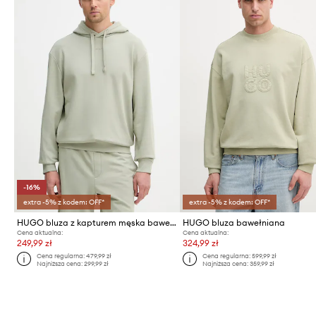
-16%
extra -5% z kodem: OFF*
extra -5% z kodem: OFF*
HUGO bluza z kapturem męska bawełniana Dapo
HUGO bluza bawełniana
Cena aktualna:
Cena aktualna:
249,99 zł
324,99 zł
Cena regularna:
479,99 zł
Cena regularna:
599,99 zł
Najniższa cena:
299,99 zł
Najniższa cena:
359,99 zł