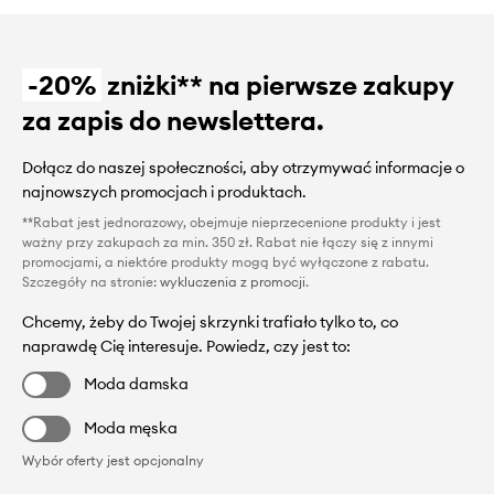
-20%
zniżki** na pierwsze zakupy
za zapis do newslettera.
Dołącz do naszej społeczności, aby otrzymywać informacje o
najnowszych promocjach i produktach.
**Rabat jest jednorazowy, obejmuje nieprzecenione produkty i jest
ważny przy zakupach za min. 350 zł. Rabat nie łączy się z innymi
promocjami, a niektóre produkty mogą być wyłączone z rabatu.
Szczegóły na stronie:
wykluczenia z promocji
.
Chcemy, żeby do Twojej skrzynki trafiało tylko to, co
naprawdę Cię interesuje. Powiedz, czy jest to:
Moda damska
Moda męska
Wybór oferty jest opcjonalny