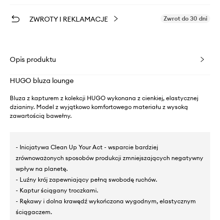
ZWROTY I REKLAMACJE
Zwrot do 30 dni
Opis produktu
HUGO bluza lounge
Bluza z kapturem z kolekcji HUGO wykonana z cienkiej, elastycznej
dzianiny. Model z wyjątkowo komfortowego materiału z wysoką
zawartością bawełny.
- Inicjatywa Clean Up Your Act - wsparcie bardziej
zrównoważonych sposobów produkcji zmniejszających negatywny
wpływ na planetę.
- Luźny krój zapewniający pełną swobodę ruchów.
- Kaptur ściągany troczkami.
- Rękawy i dolna krawędź wykończona wygodnym, elastycznym
ściągaczem.