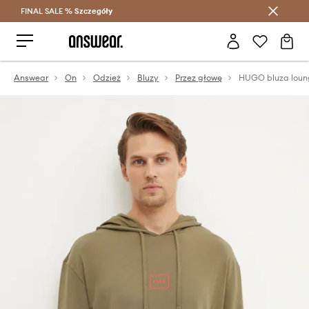
FINAL SALE %
Szczegóły
Oszczędzaj z Answear Club >
Answear
On
Odzież
Bluzy
Przez głowę
HUGO bluza loun