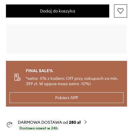
Dodaj do koszyka
FINAL SALE%
*extra -5% z kodem: OFF przy zakupach za min.
399 zł. W appce masz extra -10%!
Pobierz APP
DARMOWA DOSTAWA od
280 zł
Dostawa nawet w 24h