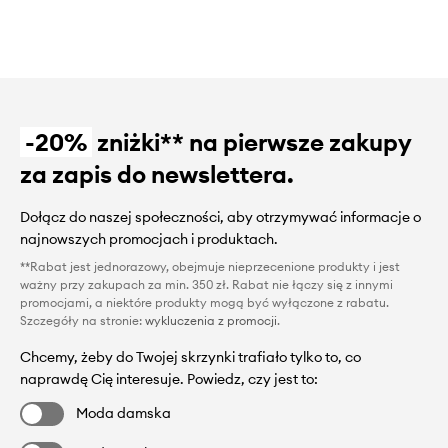
-20%
zniżki** na pierwsze zakupy
za zapis do newslettera.
Dołącz do naszej społeczności, aby otrzymywać informacje o
najnowszych promocjach i produktach.
**Rabat jest jednorazowy, obejmuje nieprzecenione produkty i jest
ważny przy zakupach za min. 350 zł. Rabat nie łączy się z innymi
promocjami, a niektóre produkty mogą być wyłączone z rabatu.
Szczegóły na stronie:
wykluczenia z promocji
.
Chcemy, żeby do Twojej skrzynki trafiało tylko to, co
naprawdę Cię interesuje. Powiedz, czy jest to:
Moda damska