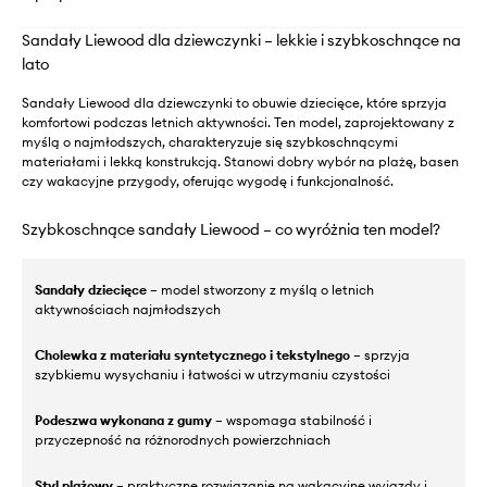
Sandały Liewood dla dziewczynki – lekkie i szybkoschnące na
lato
Sandały Liewood dla dziewczynki to obuwie dziecięce, które sprzyja
komfortowi podczas letnich aktywności. Ten model, zaprojektowany z
myślą o najmłodszych, charakteryzuje się szybkoschnącymi
materiałami i lekką konstrukcją. Stanowi dobry wybór na plażę, basen
czy wakacyjne przygody, oferując wygodę i funkcjonalność.
Szybkoschnące sandały Liewood – co wyróżnia ten model?
Sandały dziecięce
– model stworzony z myślą o letnich
aktywnościach najmłodszych
Cholewka z materiału syntetycznego i tekstylnego
– sprzyja
szybkiemu wysychaniu i łatwości w utrzymaniu czystości
Podeszwa wykonana z gumy
– wspomaga stabilność i
przyczepność na różnorodnych powierzchniach
Styl plażowy
– praktyczne rozwiązanie na wakacyjne wyjazdy i