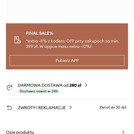
FINAL SALE%
*extra -5% z kodem: OFF przy zakupach za min.
399 zł. W appce masz extra -10%!
Pobierz APP
DARMOWA DOSTAWA od
280 zł
Dostawa nawet w 24h
ZWROTY I REKLAMACJE
Zwrot do 30 dni
Opis produktu