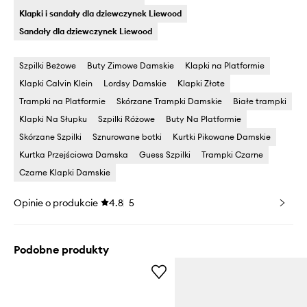
Klapki i sandały dla dziewczynek Liewood
Sandały dla dziewczynek Liewood
Szpilki Beżowe
Buty Zimowe Damskie
Klapki na Platformie
Klapki Calvin Klein
Lordsy Damskie
Klapki Złote
Trampki na Platformie
Skórzane Trampki Damskie
Białe trampki
Klapki Na Słupku
Szpilki Różowe
Buty Na Platformie
Skórzane Szpilki
Sznurowane botki
Kurtki Pikowane Damskie
Kurtka Przejściowa Damska
Guess Szpilki
Trampki Czarne
Czarne Klapki Damskie
Opinie o produkcie
4.8
5
Podobne produkty