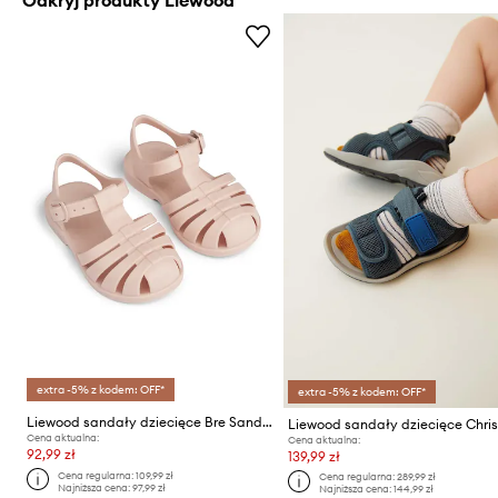
extra -5% z kodem: OFF*
extra -5% z kodem: OFF*
Liewood sandały dziecięce Bre Sandals
Cena aktualna:
Cena aktualna:
92,99 zł
139,99 zł
Cena regularna:
109,99 zł
Cena regularna:
289,99 zł
Najniższa cena:
97,99 zł
Najniższa cena:
144,99 zł