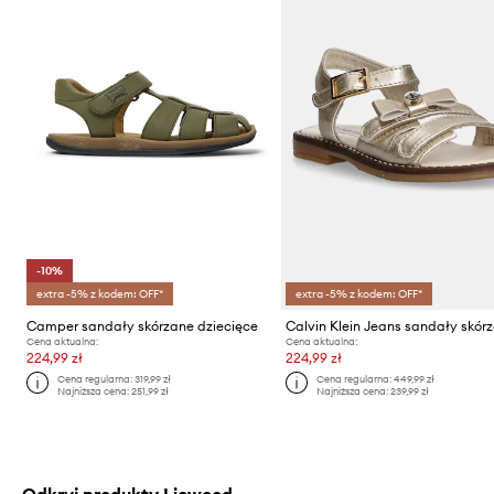
-10%
extra -5% z kodem: OFF*
extra -5% z kodem: OFF*
Camper sandały skórzane dziecięce
Cena aktualna:
Cena aktualna:
224,99 zł
224,99 zł
Cena regularna:
319,99 zł
Cena regularna:
449,99 zł
Najniższa cena:
251,99 zł
Najniższa cena:
239,99 zł
Odkryj produkty Liewood