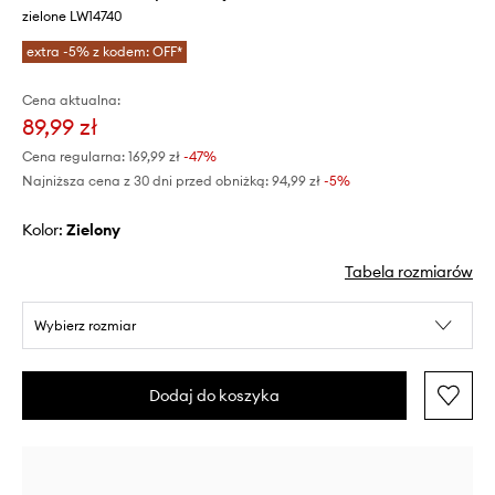
zielone LW14740
extra -5% z kodem: OFF*
Cena aktualna:
89,99 zł
Cena regularna:
169,99 zł
-47%
Najniższa cena z 30 dni przed obniżką:
94,99 zł
 -5%
Kolor:
zielony
Tabela rozmiarów
Wybierz rozmiar
Dodaj do koszyka