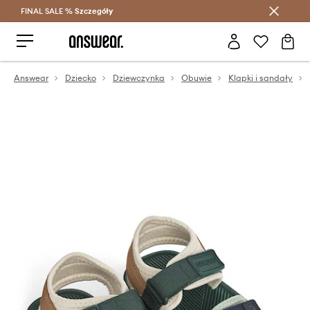
FINAL SALE %
Szczegóły
Oszczędzaj z Answear Club >
Answear
Dziecko
Dziewczynka
Obuwie
Klapki i sandały