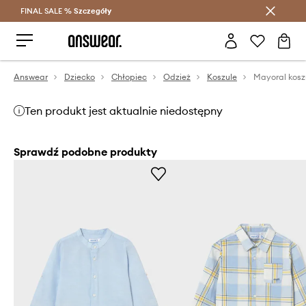
FINAL SALE %
Szczegóły
Oszczędzaj z Answear Club >
Answear
Dziecko
Chłopiec
Odzież
Koszule
Ten produkt jest aktualnie niedostępny
Sprawdź podobne produkty