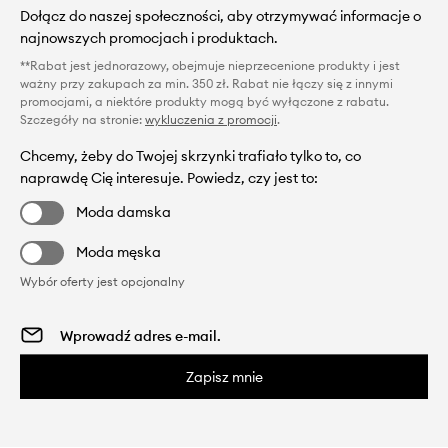
Dołącz do naszej społeczności, aby otrzymywać informacje o
najnowszych promocjach i produktach.
**Rabat jest jednorazowy, obejmuje nieprzecenione produkty i jest
ważny przy zakupach za min. 350 zł. Rabat nie łączy się z innymi
promocjami, a niektóre produkty mogą być wyłączone z rabatu.
Szczegóły na stronie:
wykluczenia z promocji
.
Chcemy, żeby do Twojej skrzynki trafiało tylko to, co
naprawdę Cię interesuje. Powiedz, czy jest to:
Moda damska
Moda męska
Wybór oferty jest opcjonalny
Zapisz mnie