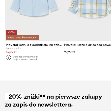
-30%
extra -5% z kodem: OFF*
Mayoral koszula z dodatkiem lnu dziecięca
Cena aktualna:
69,99 zł
99,99 zł
Cena regularna:
99,99 zł
Najniższa cena:
99,99 zł
-20%
zniżki** na pierwsze zakupy
za zapis do newslettera.