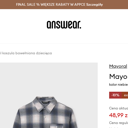
szczędzaj z Answear Club >
FINAL SALE % WIĘKSZE RABATY W APPCE
Dostawa nawet w 24h >
Szczegóły
News
l koszula bawełniana dziecięca
Mayoral
Mayor
kolor niebie
-10%
ex
Cena aktua
48,99 z
Cena regul