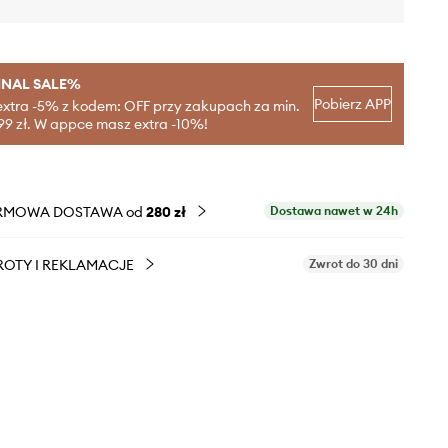
INAL SALE%
Pobierz APP
extra -5% z kodem: OFF przy zakupach za min.
99 zł. W appce masz extra -10%!
RMOWA DOSTAWA od
280 zł
Dostawa nawet w 24h
OTY I REKLAMACJE
Zwrot do 30 dni