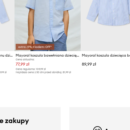
extra -5% z kodem: OFF*
Mayoral koszula z domieszką lnu dziecięca
Mayoral koszula bawełniana dziecięca
Cena aktualna:
77,99 zł
89,99 zł
Cena regularna:
109,99 zł
9,99 zł
Najniższa cena z 30 dni przed obniżką:
81,99 zł
ze zakupy