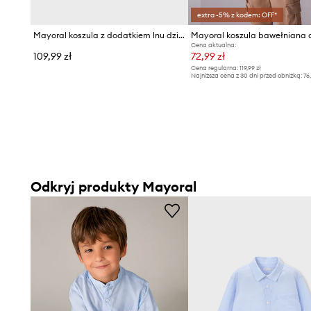
extra -5% z kodem: OFF*
Mayoral koszula z dodatkiem lnu dziecięca
Cena aktualna:
109,99 zł
72,99 zł
Cena regularna:
119,99 zł
Najniższa cena z 30 dni przed obniżką:
76
Odkryj produkty Mayoral