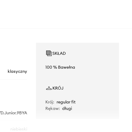
SKŁAD
100 % Bawełna
klasyczny
KRÓJ
Krój
:
regular fit
Rękaw
:
długi
7D.Junior.9BYA
niebieski