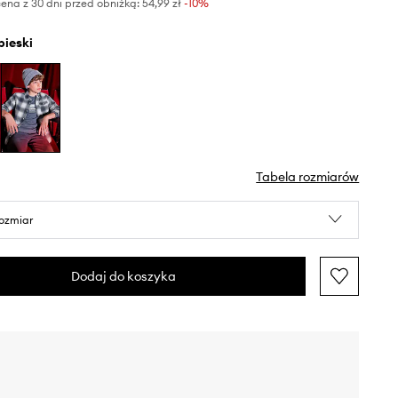
ena z 30 dni przed obniżką:
54,99 zł
 -10%
ebieski
Tabela rozmiarów
rozmiar
Dodaj do koszyka