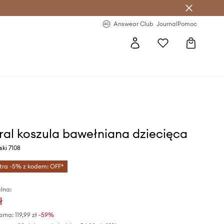
letter >
Regularne nowości >
Answear Club
Journal
Pomoc
al koszula bawełniana dziecięca
ski 7108
tra -5% z kodem: OFF*
lna:
ł
arna:
119,99 zł
-59%