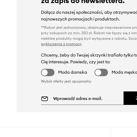
za zapis do newslettera.
Dołącz do naszej społeczności, aby otrzymywać
najnowszych promocjach i produktach.
**Rabat jest jednorazowy, obejmuje nieprzecenione pro
przy zakupach za min. 350 zł. Rabat nie łączy się z i
niektóre produkty mogą być wyłączone z rabatu. Szcze
wykluczenia z promocji
.
Chcemy, żeby do Twojej skrzynki trafiało tylko 
Cię interesuje. Powiedz, czy jest to:
Moda damska
Moda męsk
Wybór oferty jest opcjonalny