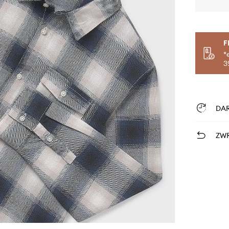
F
*
3
DA
ZWR