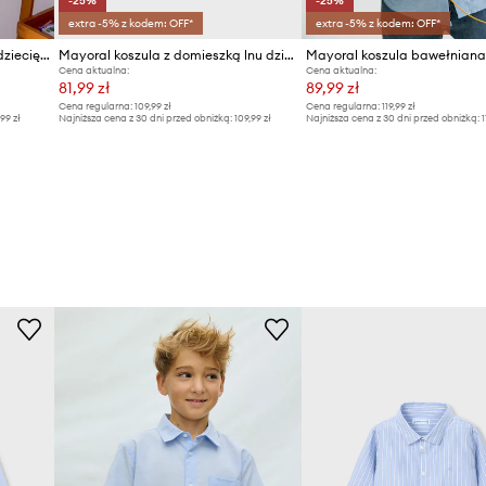
-25%
-25%
extra -5% z kodem: OFF*
extra -5% z kodem: OFF*
Mayoral koszula bawełniana dziecięca
Mayoral koszula z domieszką lnu dziecięca
Cena aktualna:
Cena aktualna:
81,99 zł
89,99 zł
Cena regularna:
109,99 zł
Cena regularna:
119,99 zł
,99 zł
Najniższa cena z 30 dni przed obniżką:
109,99 zł
Najniższa cena z 30 dni przed obniżką:
1