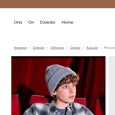
Premium Fashion Benefits >
O
Ona
On
Dziecko
Home
Answear
Dziecko
Chłopiec
Odzież
Koszule
Mayora