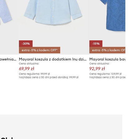
-30%
-15%
extra -5% z kodem: OFF*
extra -5% z kodem: OFF*
Mayoral koszula dziecięca bawełniana
Mayoral koszula z dodatkiem lnu dziecięca
Cena aktualna:
Cena aktualna:
69,99 zł
92,99 zł
Cena regularna:
99,99 zł
Cena regularna:
109,99 zł
Najniższa cena z 30 dni przed obniżką:
99,99 zł
Najniższa cena z 30 dni przed obniżką