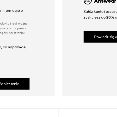
Answear
 informacje o
Załóż konto i oszc
zyskujesz do
20%
s
dukty i jest ważny
nnymi promocjami, a
góły na stronie:
Dowiedz się w
to, co naprawdę
a
Zapisz mnie