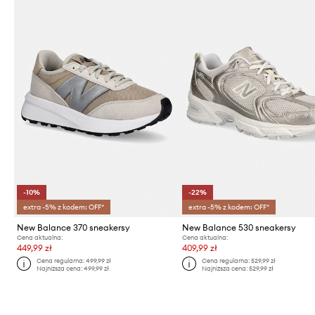
-10%
-22%
extra -5% z kodem: OFF*
extra -5% z kodem: OFF*
New Balance 370 sneakersy
New Balance 530 sneakersy
Cena aktualna:
Cena aktualna:
449,99 zł
409,99 zł
Cena regularna:
499,99 zł
Cena regularna:
529,99 zł
Najniższa cena:
499,99 zł
Najniższa cena:
529,99 zł