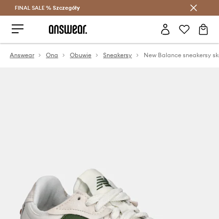
FINAL SALE %
Szczegóły
Oszczędzaj z Answear Club >
Answear
Ona
Obuwie
Sneakersy