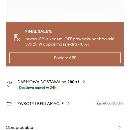
FINAL SALE%
*extra -5% z kodem: OFF przy zakupach za min.
399 zł. W appce masz extra -10%!
Pobierz APP
DARMOWA DOSTAWA od
280 zł
Dostawa nawet w 24h
ZWROTY I REKLAMACJE
Zwrot do 30 dni
Opis produktu