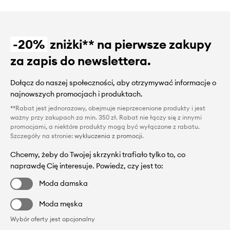
-20%
zniżki** na pierwsze zakupy
za zapis do newslettera.
Dołącz do naszej społeczności, aby otrzymywać informacje o
najnowszych promocjach i produktach.
**Rabat jest jednorazowy, obejmuje nieprzecenione produkty i jest
ważny przy zakupach za min. 350 zł. Rabat nie łączy się z innymi
promocjami, a niektóre produkty mogą być wyłączone z rabatu.
Szczegóły na stronie:
wykluczenia z promocji
.
Chcemy, żeby do Twojej skrzynki trafiało tylko to, co
naprawdę Cię interesuje. Powiedz, czy jest to:
Moda damska
Moda męska
Wybór oferty jest opcjonalny