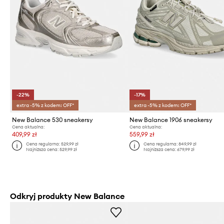
-22%
-17%
extra -5% z kodem: OFF*
extra -5% z kodem: OFF*
New Balance 530 sneakersy
New Balance 1906 sneakersy
Cena aktualna:
Cena aktualna:
409,99 zł
559,99 zł
Cena regularna:
529,99 zł
Cena regularna:
849,99 zł
Najniższa cena:
529,99 zł
Najniższa cena:
679,99 zł
Odkryj produkty New Balance