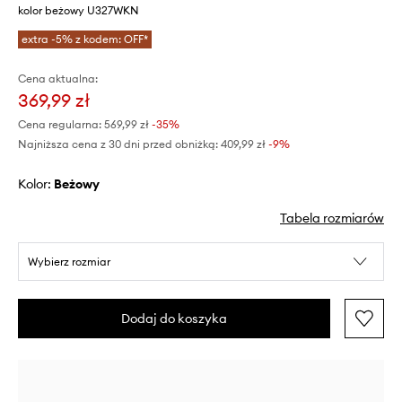
kolor beżowy U327WKN
extra -5% z kodem: OFF*
Cena aktualna:
369,99 zł
Cena regularna:
569,99 zł
-35%
Najniższa cena z 30 dni przed obniżką:
409,99 zł
 -9%
Kolor:
beżowy
Tabela rozmiarów
Wybierz rozmiar
Dodaj do koszyka