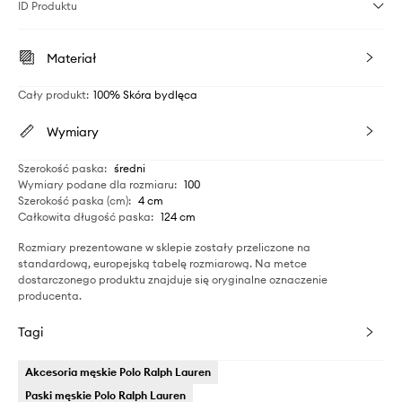
ID Produktu
Materiał
Cały produkt
:
100% Skóra bydlęca
Wymiary
Szerokość paska
:
średni
Wymiary podane dla rozmiaru
:
100
Szerokość paska (cm)
:
4 cm
Całkowita długość paska
:
124 cm
Rozmiary prezentowane w sklepie zostały przeliczone na
standardową, europejską tabelę rozmiarową. Na metce
dostarczonego produktu znajduje się oryginalne oznaczenie
producenta.
Tagi
Akcesoria męskie Polo Ralph Lauren
Paski męskie Polo Ralph Lauren