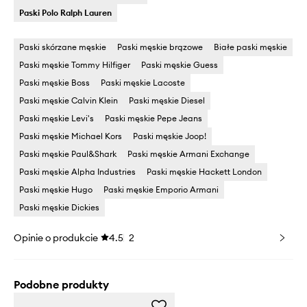
Paski Polo Ralph Lauren
Paski skórzane męskie
Paski męskie brązowe
Białe paski męskie
Paski męskie Tommy Hilfiger
Paski męskie Guess
Paski męskie Boss
Paski męskie Lacoste
Paski męskie Calvin Klein
Paski męskie Diesel
Paski męskie Levi's
Paski męskie Pepe Jeans
Paski męskie Michael Kors
Paski męskie Joop!
Paski męskie Paul&Shark
Paski męskie Armani Exchange
Paski męskie Alpha Industries
Paski męskie Hackett London
Paski męskie Hugo
Paski męskie Emporio Armani
Paski męskie Dickies
Opinie o produkcie
4.5
2
Podobne produkty