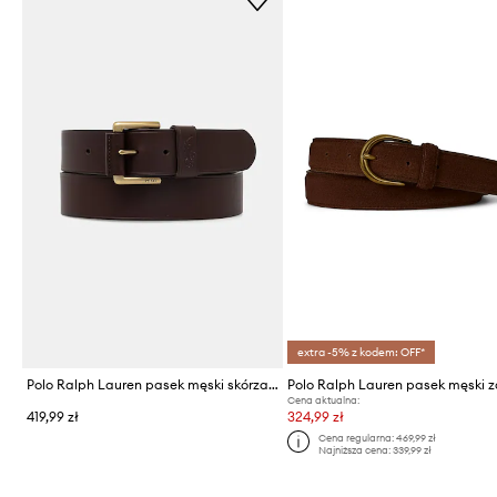
extra -5% z kodem: OFF*
Polo Ralph Lauren pasek męski skórzany
Cena aktualna:
419,99 zł
324,99 zł
Cena regularna:
469,99 zł
Najniższa cena:
339,99 zł