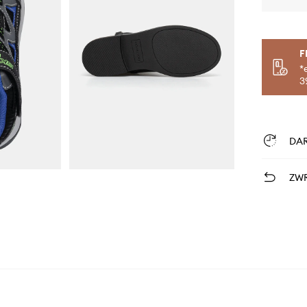
F
*
3
DA
ZWR