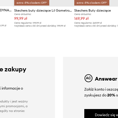
extra -5% z kodem: OFF*
extra -5% z kodem: OFF*
Skechers sneakersy dziecięce DYNAMATIC
Skechers buty dziecięce Lil Gametronix
Skechers Buty dziecięce
Cena aktualna:
Cena aktualna:
99,99 zł
169,99 zł
Cena regularna:
199,99 zł
Cena regularna:
269,99 zł
4,99 zł
Najniższa cena z 30 dni przed obniżką:
199,99 zł
Najniższa cena z 30 dni przed obniżką:
1
ze zakupy
Answear
 informacje o
Załóż konto i oszc
zyskujesz do
20%
s
dukty i jest ważny
nnymi promocjami, a
góły na stronie:
Dowiedz się w