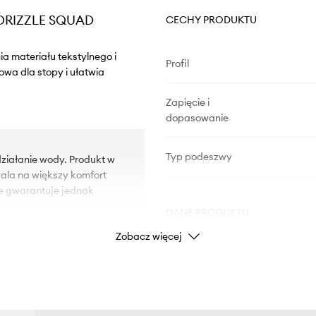
- DRIZZLE SQUAD
CECHY PRODUKTU
a materiału tekstylnego i
Profil
owa dla stopy i ułatwia
Zapięcie i
dopasowanie
Typ podeszwy
iałanie wody. Produkt w
ala na większy komfort
ie gwarantuje jednak
DANE PRODUKTU
Zobacz więcej
 technologii NON-MARKING.
Kod producenta
akładanie i zdejmowanie
Kolor producenta
ętę przed obtarciem.