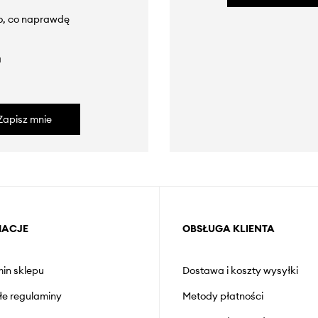
to, co naprawdę
a
Zapisz mnie
MACJE
OBSŁUGA KLIENTA
in sklepu
Dostawa i koszty wysyłki
łe regulaminy
Metody płatności