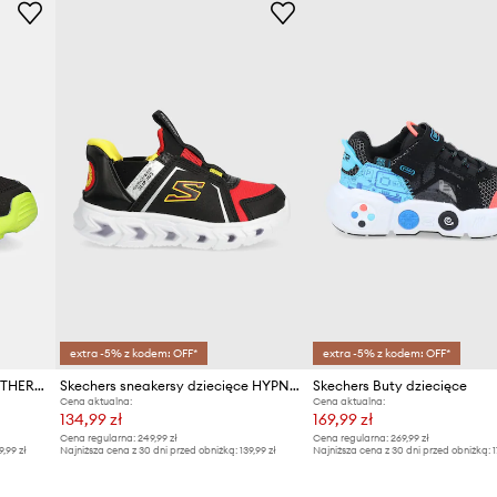
Kolor
Marka
Producent
ID Produktu
extra -5% z kodem: OFF*
extra -5% z kodem: OFF*
Skechers sneakersy dziecięce THERMO-FLASH
Skechers sneakersy dziecięce HYPNO-FLASH 2.0 BRISK-BRIGHTS
Skechers Buty dziecięce
Cena aktualna:
Cena aktualna:
134,99 zł
169,99 zł
Cena regularna:
249,99 zł
Cena regularna:
269,99 zł
9,99 zł
Najniższa cena z 30 dni przed obniżką:
139,99 zł
Najniższa cena z 30 dni przed obniżką:
1