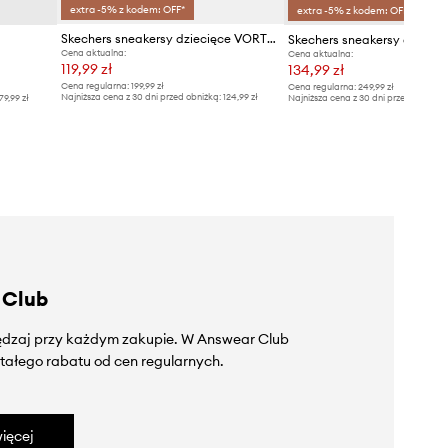
extra -5% z kodem: OFF*
extra -5% z kodem: OFF*
Skechers sneakersy dziecięce VORTEX 2.0
Cena aktualna:
Cena aktualna:
119,99 zł
134,99 zł
Cena regularna:
199,99 zł
Cena regularna:
249,99 zł
Najniższa cena z 30 dni przed obniżką:
124,99 zł
79,99 zł
Najniższa cena z 30 dni przed obniżką
 Club
zędzaj przy każdym zakupie. W Answear Club
tałego rabatu od cen regularnych.
ięcej