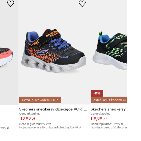
czarny
Skechers
-11%
extra -5% z kodem: OFF*
extra -5% z kodem: OFF*
Skechers sneakersy dziecięce VORTEX 2.0
Cena aktualna:
Cena aktualna:
119,99 zł
119,99 zł
Cena regularna:
199,99 zł
Cena regularna:
179,99 zł
Najniższa cena z 30 dni przed obniżką:
124,99 zł
Najniższa cena z 30 dni przed obniżką
79,99 zł