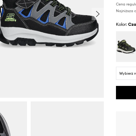
Cena regul
Najniższa c
Kolor:
cz
Wybierz 