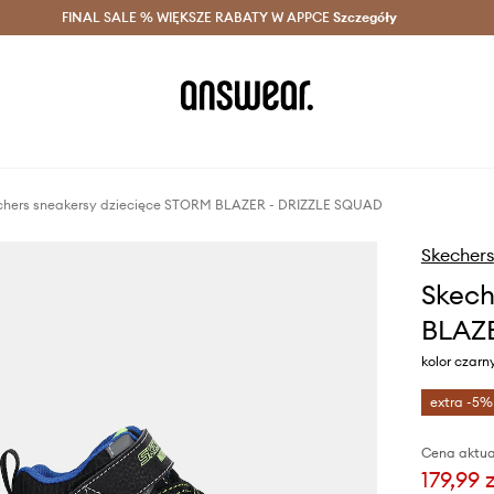
szczędzaj z Answear Club >
FINAL SALE % WIĘKSZE RABATY W APPCE
Dostawa nawet w 24h >
Szczegóły
News
chers sneakersy dziecięce STORM BLAZER - DRIZZLE SQUAD
Skechers
Skech
BLAZE
kolor czarn
extra -5%
Cena aktua
179,99 z