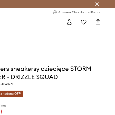
letter >
Regularne nowości >
Answear Club
Journal
Pomoc
ers sneakersy dziecięce STORM
R - DRIZZLE SQUAD
y 406377L
 z kodem: OFF*
lna:
ł