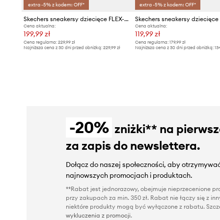
extra -5% z kodem: OFF*
extra -5% z kodem: OFF*
Skechers sneakersy dziecięce FLEX-GLOW BOLT
Cena aktualna:
Cena aktualna:
199,99 zł
119,99 zł
Cena regularna:
229,99 zł
Cena regularna:
179,99 zł
Najniższa cena z 30 dni przed obniżką:
229,99 zł
Najniższa cena z 30 dni przed obniżką:
13
-20%
zniżki** na pierws
za zapis do newslettera.
Dołącz do naszej społeczności, aby otrzymywać
najnowszych promocjach i produktach.
**Rabat jest jednorazowy, obejmuje nieprzecenione pro
przy zakupach za min. 350 zł. Rabat nie łączy się z i
niektóre produkty mogą być wyłączone z rabatu. Szcze
wykluczenia z promocji
.