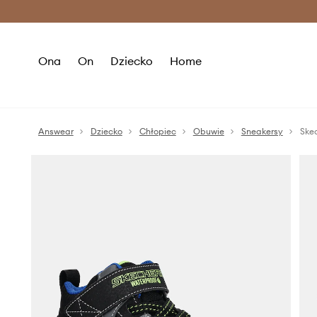
Premium Fashion Benefits >
O
Ona
On
Dziecko
Home
Answear
Dziecko
Chłopiec
Obuwie
Sneakersy
Ske