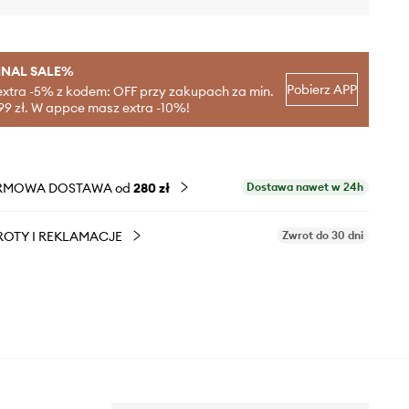
INAL SALE%
Pobierz APP
extra -5% z kodem: OFF przy zakupach za min.
99 zł. W appce masz extra -10%!
RMOWA DOSTAWA od
280 zł
Dostawa nawet w 24h
OTY I REKLAMACJE
Zwrot do 30 dni