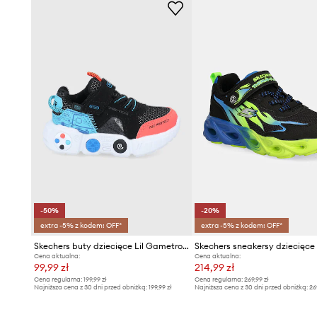
- Wymiary podane dla rozmiaru: 27.
-50%
-20%
extra -5% z kodem: OFF*
extra -5% z kodem: OFF*
Skechers buty dziecięce Lil Gametronix
Cena aktualna:
Cena aktualna:
99,99 zł
214,99 zł
Cena regularna:
199,99 zł
Cena regularna:
269,99 zł
Najniższa cena z 30 dni przed obniżką:
199,99 zł
Najniższa cena z 30 dni przed obniżką:
26