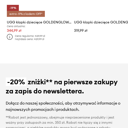
-19%
extra -5% z kodem: OFF*
UGG klapki dziecięce GOLDENGLOW CANVAS CLOG
Cena aktualna:
344,99 zł
319,99 zł
Cena regularna:
429,99 zł
Najniższa cena:
429,99 zł
-20%
zniżki** na pierwsze zakupy
za zapis do newslettera.
Dołącz do naszej społeczności, aby otrzymywać informacje o
najnowszych promocjach i produktach.
**Rabat jest jednorazowy, obejmuje nieprzecenione produkty i jest
ważny przy zakupach za min. 350 zł. Rabat nie łączy się z innymi
promocjami, a niektóre produkty mogą być wyłączone z rabatu.