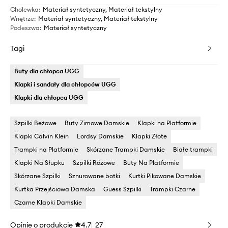
Cholewka
:
Materiał syntetyczny, Materiał tekstylny
Wnętrze
:
Materiał syntetyczny, Materiał tekstylny
Podeszwa
:
Materiał syntetyczny
Tagi
Buty dla chłopca UGG
Klapki i sandały dla chłopców UGG
Klapki dla chłopca UGG
Szpilki Beżowe
Buty Zimowe Damskie
Klapki na Platformie
Klapki Calvin Klein
Lordsy Damskie
Klapki Złote
Trampki na Platformie
Skórzane Trampki Damskie
Białe trampki
Klapki Na Słupku
Szpilki Różowe
Buty Na Platformie
Skórzane Szpilki
Sznurowane botki
Kurtki Pikowane Damskie
Kurtka Przejściowa Damska
Guess Szpilki
Trampki Czarne
Czarne Klapki Damskie
Opinie o produkcie
4.7
27