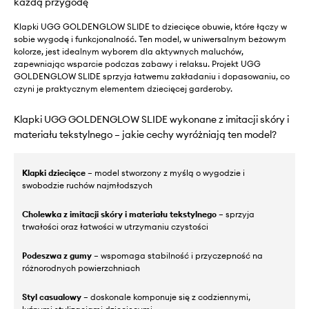
każdą przygodę
Klapki UGG GOLDENGLOW SLIDE to dziecięce obuwie, które łączy w
sobie wygodę i funkcjonalność. Ten model, w uniwersalnym beżowym
kolorze, jest idealnym wyborem dla aktywnych maluchów,
zapewniając wsparcie podczas zabawy i relaksu. Projekt UGG
GOLDENGLOW SLIDE sprzyja łatwemu zakładaniu i dopasowaniu, co
czyni je praktycznym elementem dziecięcej garderoby.
Klapki UGG GOLDENGLOW SLIDE wykonane z imitacji skóry i
materiału tekstylnego – jakie cechy wyróżniają ten model?
Klapki dziecięce
– model stworzony z myślą o wygodzie i
swobodzie ruchów najmłodszych
Cholewka z imitacji skóry i materiału tekstylnego
– sprzyja
trwałości oraz łatwości w utrzymaniu czystości
Podeszwa z gumy
– wspomaga stabilność i przyczepność na
różnorodnych powierzchniach
Styl casualowy
– doskonale komponuje się z codziennymi,