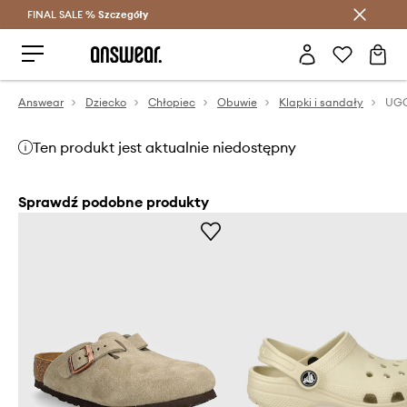
FINAL SALE %
Szczegóły
Oszczędzaj z Answear Club >
Answear
Dziecko
Chłopiec
Obuwie
Klapki i sandały
Ten produkt jest aktualnie niedostępny
Sprawdź podobne produkty