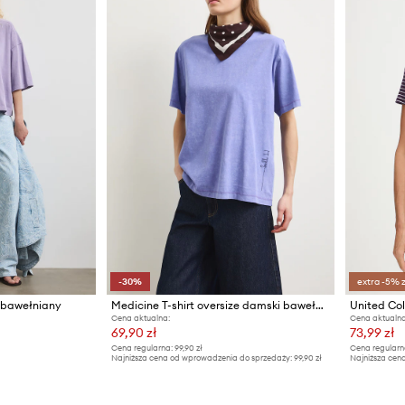
-30%
extra -5% 
i bawełniany
Medicine T-shirt oversize damski bawełniany
Cena aktualna:
Cena aktualna
69,90 zł
73,99 zł
Cena regularna:
99,90 zł
Cena regularn
Najniższa cena od wprowadzenia do sprzedaży:
99,90 zł
Najniższa cena