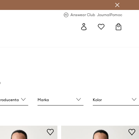
letter >
Regularne nowości >
Answear Club
Journal
Pomoc
producenta
Marka
Kolor