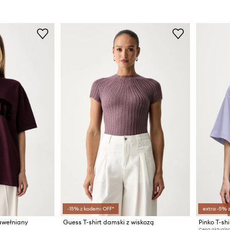
-15% z kodem: OFF*
extra -5% 
bawełniany
Guess T-shirt damski z wiskozą
Pinko T-sh
Cena aktualna