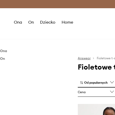
Premium Fashion Benefits >
O
Ona
On
Dziecko
Home
Ona
On
Odzież
Answear
Fioletowe t-
Fioletowe 
Odzież
Topy i t-shirty
T-shirty i polo
Od popularnych
Cena