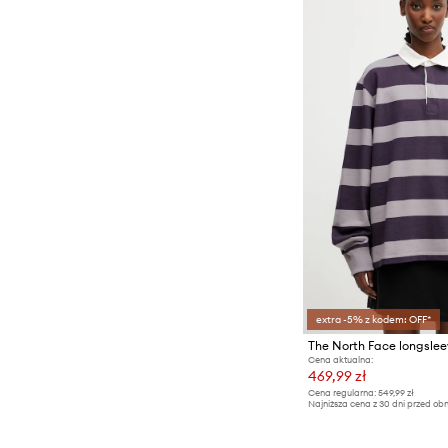
extra -5% z kodem: OFF*
The North Face longsle
Cena aktualna:
469,99 zł
Cena regularna:
549,99 zł
Najniższa cena z 30 dni przed obn