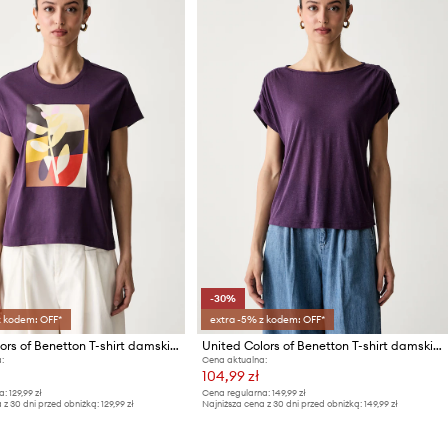
-30%
z kodem: OFF*
extra -5% z kodem: OFF*
United Colors of Benetton T-shirt damski bawełniany
United Colors of Benetton T-shirt damski z dodatkiem lnu
:
Cena aktualna:
104,99 zł
a:
129,99 zł
Cena regularna:
149,99 zł
 z 30 dni przed obniżką:
129,99 zł
Najniższa cena z 30 dni przed obniżką:
149,99 zł