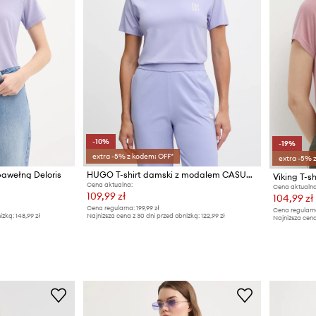
-10%
-19%
extra -5% z kodem: OFF*
extra -5% 
bawełną Deloris
HUGO T-shirt damski z modalem CASUAL T-SHIRT
Viking T-s
Cena aktualna:
Cena aktualna
109,99 zł
104,99 zł
Cena regularna:
199,99 zł
Cena regularn
iżką:
148,99 zł
Najniższa cena z 30 dni przed obniżką:
122,99 zł
Najniższa cena