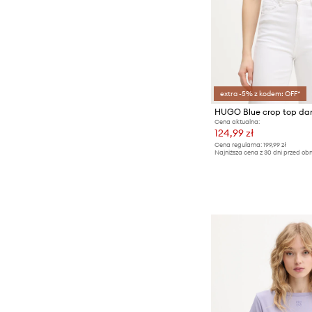
extra -5% z kodem: OFF*
Cena aktualna:
124,99 zł
Cena regularna:
199,99 zł
Najniższa cena z 30 dni przed obn