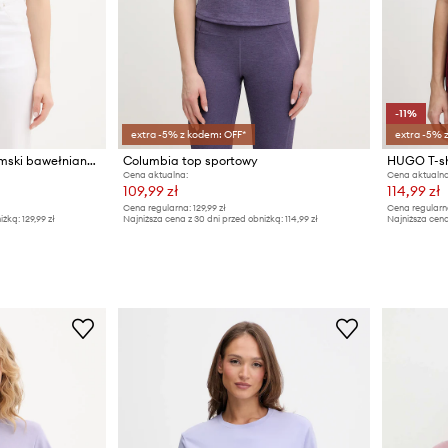
-11%
extra -5% z kodem: OFF*
extra -5% 
HUGO Blue crop top damski bawełniany z elastanem Baby Tank_B
Columbia top sportowy
Cena aktualna:
Cena aktualna
109,99 zł
114,99 zł
Cena regularna:
129,99 zł
Cena regularn
iżką:
129,99 zł
Najniższa cena z 30 dni przed obniżką:
114,99 zł
Najniższa cena