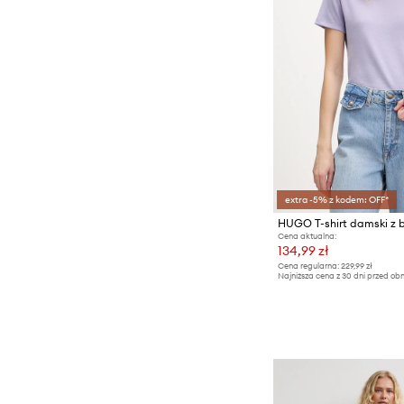
extra -5% z kodem: OFF*
HUGO T-shirt damski z 
Cena aktualna:
134,99 zł
Cena regularna:
229,99 zł
Najniższa cena z 30 dni przed obn