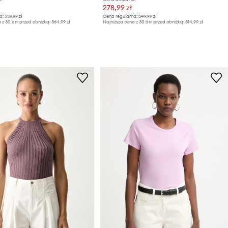
278,99 zł
a:
539,99 zł
Cena regularna:
349,99 zł
 z 30 dni przed obniżką:
364,99 zł
Najniższa cena z 30 dni przed obniżką:
314,99 zł