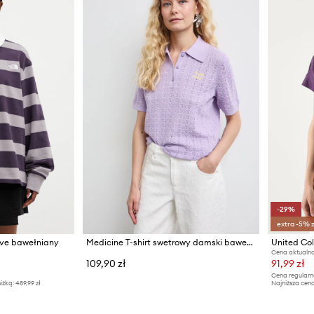
-29%
extra -5% 
eve bawełniany
Medicine T-shirt swetrowy damski bawełniany
Cena aktualna
109,90 zł
91,99 zł
Cena regularn
iżką:
489,99 zł
Najniższa cena