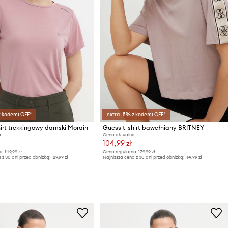
z kodem: OFF*
extra -5% z kodem: OFF*
hirt trekkingowy damski Morain
Guess t-shirt bawełniany BRITNEY
:
Cena aktualna:
104,99 zł
a:
149,99 zł
Cena regularna:
179,99 zł
 z 30 dni przed obniżką:
129,99 zł
Najniższa cena z 30 dni przed obniżką:
114,99 zł