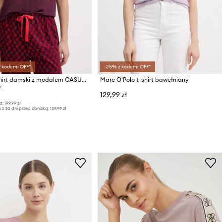
z kodem: OFF*
-25% z kodem: OFF*
HUGO T-shirt damski z modalem CASUAL T-SHIRT
Marc O'Polo t-shirt bawełniany
:
129,99 zł
a:
199,99 zł
 z 30 dni przed obniżką:
129,99 zł