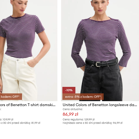
-10%
z kodem: OFF*
extra -5% z kodem: OFF*
United Colors of Benetton T-shirt damski bawełniany
United Colors of Benetton longsleeve damski bawełniany
:
Cena aktualna:
86,99 zł
a:
109,99 zł
Cena regularna:
129,99 zł
 z 30 dni przed obniżką:
81,99 zł
Najniższa cena z 30 dni przed obniżką:
96,99 zł