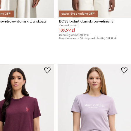
em: OFF*
extra -5% z kodem: OFF*
 swetrowy damski z wiskozą
BOSS t-shirt damski bawełniany
Cena aktualna:
189,99 zł
Cena regularna:
319,99 zł
Najniższa cena z 30 dni przed obniżką:
199,99 zł