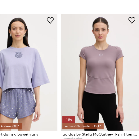
-11%
z kodem: OFF*
extra -5% z kodem: OFF*
irt damski bawełniany
adidas by Stella McCartney T-shirt treningowy damski
:
Cena aktualna: