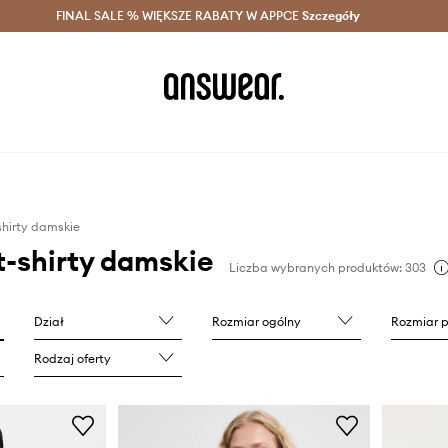
szczędzaj z Answear Club >
FINAL SALE % WIĘKSZE RABATY W APPCE
Dostawa nawet w 24h >
Szczegóły
News
shirty damskie
t-shirty damskie
Liczba wybranych produktów: 303
Dział
Rozmiar ogólny
Rozmiar 
Rodzaj oferty