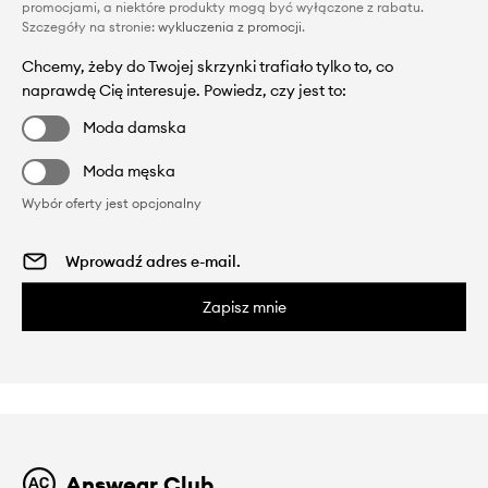
promocjami, a niektóre produkty mogą być wyłączone z rabatu.
Szczegóły na stronie:
wykluczenia z promocji
.
Chcemy, żeby do Twojej skrzynki trafiało tylko to, co
naprawdę Cię interesuje. Powiedz, czy jest to:
Moda damska
Moda męska
Wybór oferty jest opcjonalny
Zapisz mnie
Answear Club