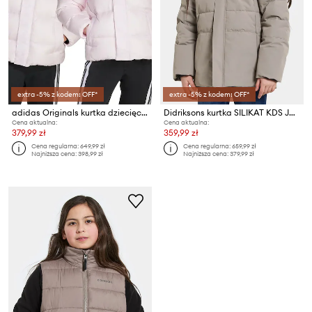
extra -5% z kodem: OFF*
extra -5% z kodem: OFF*
adidas Originals kurtka dziecięca
Didriksons kurtka SILIKAT KDS JACKET
Cena aktualna:
Cena aktualna:
379,99 zł
359,99 zł
Cena regularna:
649,99 zł
Cena regularna:
659,99 zł
Najniższa cena:
398,99 zł
Najniższa cena:
379,99 zł