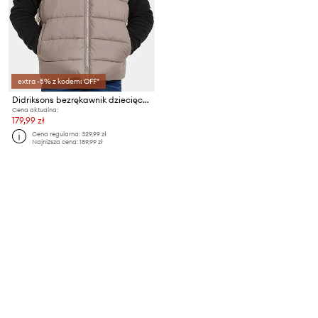
extra -5% z kodem: OFF*
Didriksons bezrękawnik dziecięcy KILO KIDS VEST 2
Cena aktualna:
179,99 zł
Cena regularna:
329,99 zł
Najniższa cena:
189,99 zł