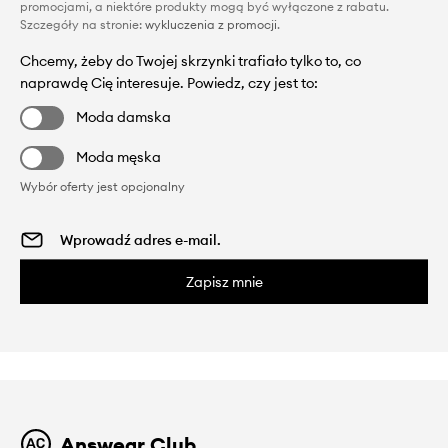
promocjami, a niektóre produkty mogą być wyłączone z rabatu.
Szczegóły na stronie:
wykluczenia z promocji
.
Chcemy, żeby do Twojej skrzynki trafiało tylko to, co
naprawdę Cię interesuje. Powiedz, czy jest to:
Moda damska
Moda męska
Wybór oferty jest opcjonalny
Zapisz mnie
Answear Club