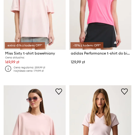
extra -5% z kodem: OFF*
-15% z kodem: OFF*
Miss Sixty t-shirt bawełniany
adidas Performance t-shirt do biegania Adizero Essentials
Cena aktualna:
169,99 zł
129,99 zł
Cena regularna:
259,99 zł
Najniższa cena:
179,99 zł