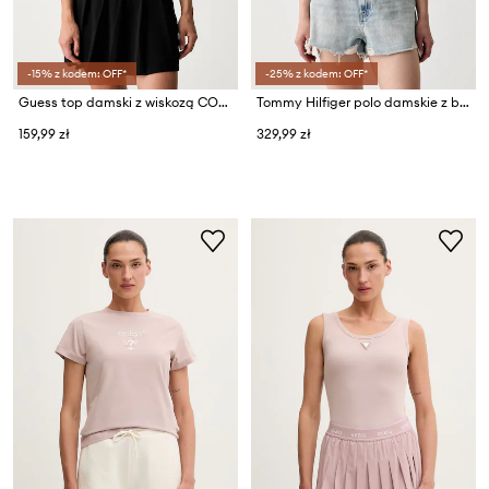
-15% z kodem: OFF*
-25% z kodem: OFF*
Guess top damski z wiskozą COLETTE
Tommy Hilfiger polo damskie z bawełną
159,99 zł
329,99 zł