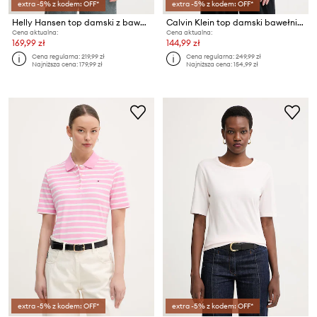
extra -5% z kodem: OFF*
extra -5% z kodem: OFF*
Helly Hansen top damski z bawełną CAPRI
Calvin Klein top damski bawełniany z elastanem
Cena aktualna:
Cena aktualna:
169,99 zł
144,99 zł
Cena regularna:
219,99 zł
Cena regularna:
249,99 zł
Najniższa cena:
179,99 zł
Najniższa cena:
154,99 zł
extra -5% z kodem: OFF*
extra -5% z kodem: OFF*