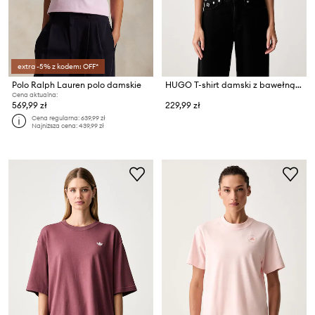
extra -5% z kodem: OFF*
Polo Ralph Lauren polo damskie
HUGO T-shirt damski z bawełną Deloris
Cena aktualna:
569,99 zł
229,99 zł
Cena regularna:
639,99 zł
Najniższa cena:
439,99 zł