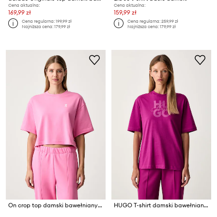
Cena aktualna:
Cena aktualna:
169,99 zł
159,99 zł
Cena regularna:
199,99 zł
Cena regularna:
259,99 zł
Najniższa cena:
179,99 zł
Najniższa cena:
179,99 zł
On crop top damski bawełniany Club Boxy
HUGO T-shirt damski bawełniany Dashire_5