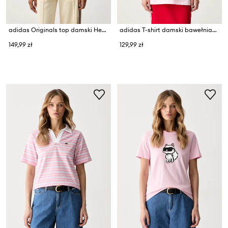
adidas Originals top damski Heather
adidas T-shirt damski bawełniany Animal Pack
149,99 zł
129,99 zł