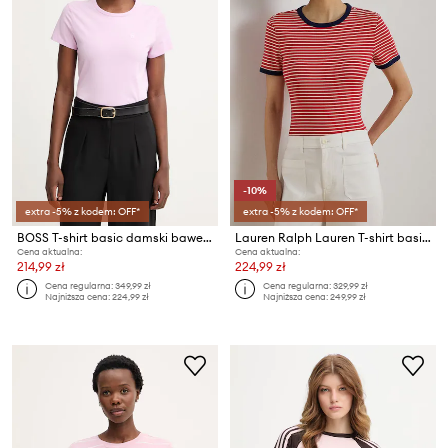
-10%
extra -5% z kodem: OFF*
extra -5% z kodem: OFF*
BOSS T-shirt basic damski bawełniany Eventsa11
Lauren Ralph Lauren T-shirt basic damski bawełniany
Cena aktualna:
Cena aktualna:
214,99 zł
224,99 zł
Cena regularna:
349,99 zł
Cena regularna:
329,99 zł
Najniższa cena:
224,99 zł
Najniższa cena:
249,99 zł