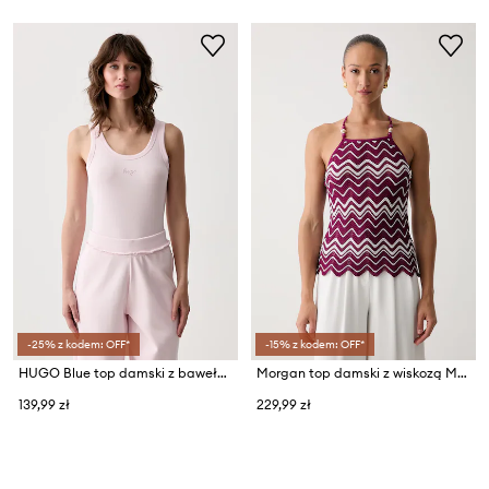
-25% z kodem: OFF*
-15% z kodem: OFF*
HUGO Blue top damski z bawełną Damatank_B_1
Morgan top damski z wiskozą MELAN
139,99 zł
229,99 zł