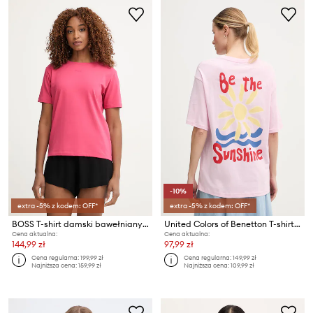
-10%
extra -5% z kodem: OFF*
extra -5% z kodem: OFF*
BOSS T-shirt damski bawełniany z elastanem CI T-Shirt
United Colors of Benetton T-shirt damski bawełniany
Cena aktualna:
Cena aktualna:
144,99 zł
97,99 zł
Cena regularna:
199,99 zł
Cena regularna:
149,99 zł
Najniższa cena:
159,99 zł
Najniższa cena:
109,99 zł