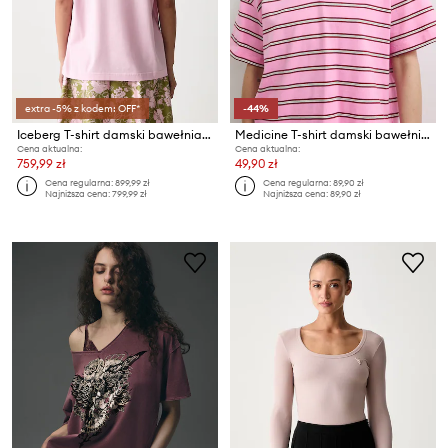
extra -5% z kodem: OFF*
-44%
Iceberg T-shirt damski bawełniany
Medicine T-shirt damski bawełniany
Cena aktualna:
Cena aktualna:
759,99 zł
49,90 zł
Cena regularna:
899,99 zł
Cena regularna:
89,90 zł
Najniższa cena:
799,99 zł
Najniższa cena:
89,90 zł