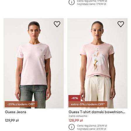
Cena regularna:
179,99 zł
Najniższa cena:
179,99 zł
-41%
-25% z kodem: OFF*
extra -5% z kodem: OFF*
Guess Jeans
Guess T-shirt damski bawełniany MARILYN MONROE
Cena aktualna:
129,99 zł
128,99 zł
Cena regularna:
219,99 zł
Najniższa cena:
219,99 zł