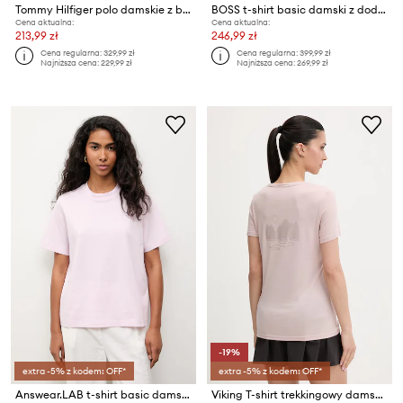
Tommy Hilfiger polo damskie z bawełną
BOSS t-shirt basic damski z dodatkiem jedwabiu Evyta
Cena aktualna:
Cena aktualna:
213,99 zł
246,99 zł
Cena regularna:
329,99 zł
Cena regularna:
399,99 zł
Najniższa cena:
229,99 zł
Najniższa cena:
269,99 zł
-19%
extra -5% z kodem: OFF*
extra -5% z kodem: OFF*
Answear.LAB t-shirt basic damski bawełniany
Viking T-shirt trekkingowy damski Morain