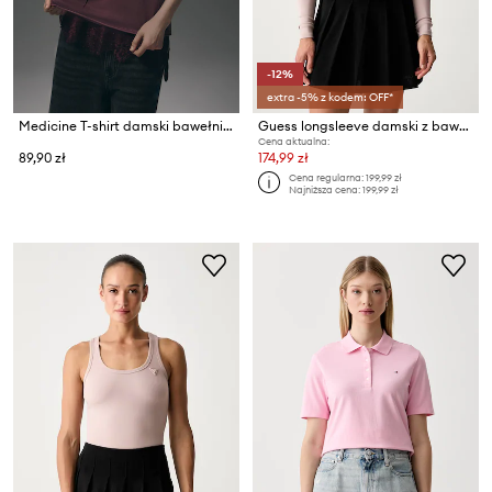
-12%
extra -5% z kodem: OFF*
Medicine T-shirt damski bawełniany
Guess longsleeve damski z bawełną
Cena aktualna:
89,90 zł
174,99 zł
Cena regularna:
199,99 zł
Najniższa cena:
199,99 zł