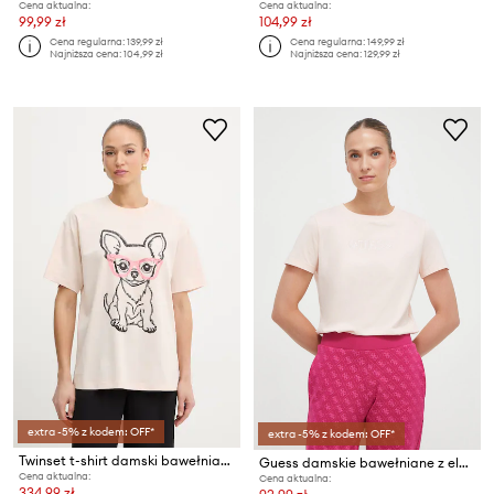
Cena aktualna:
Cena aktualna:
99,99 zł
104,99 zł
Cena regularna:
139,99 zł
Cena regularna:
149,99 zł
Najniższa cena:
104,99 zł
Najniższa cena:
129,99 zł
extra -5% z kodem: OFF*
extra -5% z kodem: OFF*
Twinset t-shirt damski bawełniany
Guess damskie bawełniane z elastanem BRIANA
Cena aktualna:
Cena aktualna:
334,99 zł