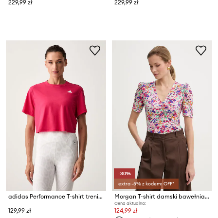
229,99 zł
229,99 zł
-30%
extra -5% z kodem: OFF*
adidas Performance T-shirt treningowy damski Essentials
Morgan T-shirt damski bawełniany
Cena aktualna:
129,99 zł
124,99 zł