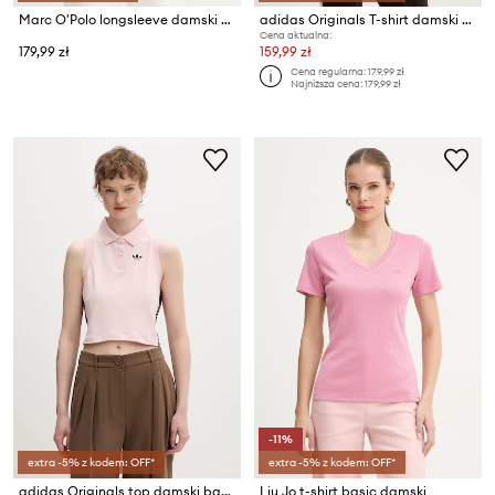
Marc O'Polo longsleeve damski bawełniany
adidas Originals T-shirt damski z bawełną
Cena aktualna:
179,99 zł
159,99 zł
Cena regularna:
179,99 zł
Najniższa cena:
179,99 zł
-11%
extra -5% z kodem: OFF*
extra -5% z kodem: OFF*
adidas Originals top damski bawełniany z elastanem
Liu Jo t-shirt basic damski