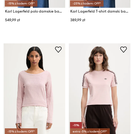
-15% z kodem: OFF*
-25% z kodem: OFF*
Karl Lagerfeld polo damskie bawełniane IKON
Karl Lagerfeld T-shirt damski bawełniany IKON SKETCH
549,99 zł
389,99 zł
-11%
-15% z kodem: OFF*
extra -5% z kodem: OFF*