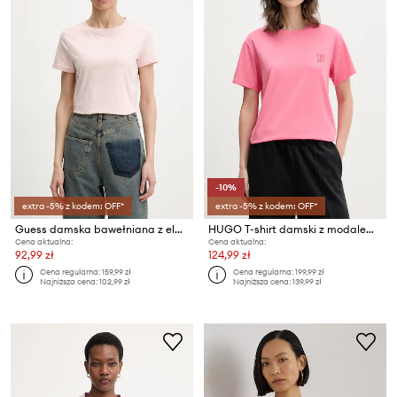
-10%
extra -5% z kodem: OFF*
extra -5% z kodem: OFF*
Guess damska bawełniana z elastanem BRIANA
HUGO T-shirt damski z modalem CASUAL T-SHIRT
Cena aktualna:
Cena aktualna:
92,99 zł
124,99 zł
Cena regularna:
159,99 zł
Cena regularna:
199,99 zł
Najniższa cena:
102,99 zł
Najniższa cena:
139,99 zł