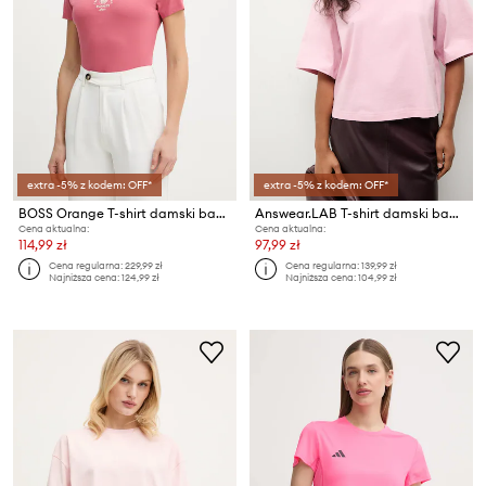
extra -5% z kodem: OFF*
extra -5% z kodem: OFF*
BOSS Orange T-shirt damski bawełniany C Elove 4
Answear.LAB T-shirt damski bawełniany
Cena aktualna:
Cena aktualna:
114,99 zł
97,99 zł
Cena regularna:
229,99 zł
Cena regularna:
139,99 zł
Najniższa cena:
124,99 zł
Najniższa cena:
104,99 zł