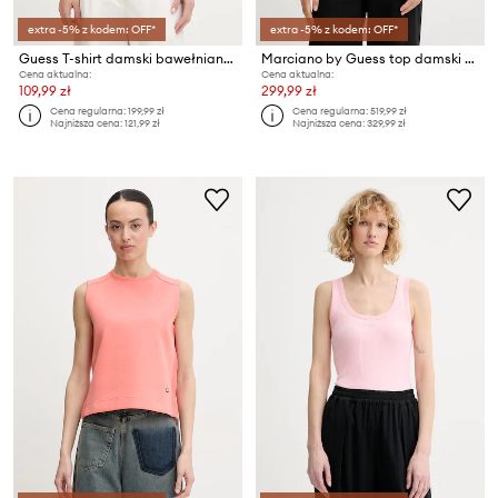
extra -5% z kodem: OFF*
extra -5% z kodem: OFF*
Guess T-shirt damski bawełniany z elastanem ROMY
Marciano by Guess top damski z wiskozy INES
Cena aktualna:
Cena aktualna:
109,99 zł
299,99 zł
Cena regularna:
199,99 zł
Cena regularna:
519,99 zł
Najniższa cena:
121,99 zł
Najniższa cena:
329,99 zł