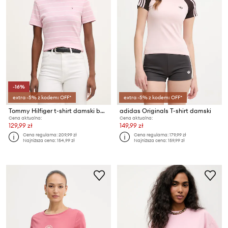
-16%
extra -5% z kodem: OFF*
extra -5% z kodem: OFF*
Tommy Hilfiger t-shirt damski bawełniany
adidas Originals T-shirt damski
Cena aktualna:
Cena aktualna:
129,99 zł
149,99 zł
Cena regularna:
209,99 zł
Cena regularna:
179,99 zł
Najniższa cena:
154,99 zł
Najniższa cena:
159,99 zł