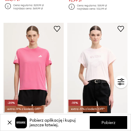
92,99 zł
Cena regularna:
529,99 zł
Cena regularna:
159,99 zł
Najniższa cena:
369,99 zł
Najniższa cena:
102,99 zł
-20%
-15%
extra -5% z kodem: OFF*
extra -5% z kodem: OFF*
adidas Performance t-shirt treningowy adi365
Guess t-shirt bawełniany
Pobierz aplikację i kupuj
Cena aktualna:
Cena aktualna:
Pobierz
jeszcze łatwiej.
119,99 zł
82,99 zł
Cena regularna:
149,99 zł
Cena regularna:
179,99 zł