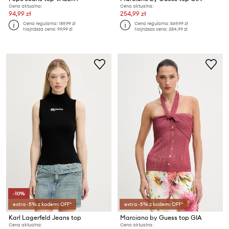
Cena aktualna:
Cena aktualna:
94,99 zł
254,99 zł
Cena regularna:
189,99 zł
Cena regularna:
569,99 zł
Najniższa cena:
99,99 zł
Najniższa cena:
284,99 zł
-10%
extra -5% z kodem: OFF*
extra -5% z kodem: OFF*
Karl Lagerfeld Jeans top
Marciano by Guess top GIA
Cena aktualna:
Cena aktualna: