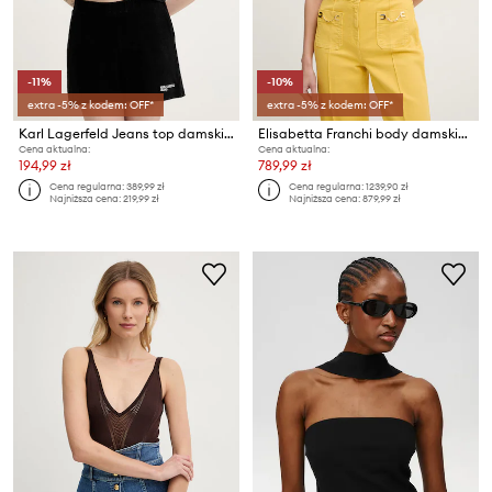
-11%
-10%
extra -5% z kodem: OFF*
extra -5% z kodem: OFF*
Karl Lagerfeld Jeans top damski bawełniany
Elisabetta Franchi body damskie z wiskozy
Cena aktualna:
Cena aktualna:
194,99 zł
789,99 zł
Cena regularna:
389,99 zł
Cena regularna:
1239,90 zł
Najniższa cena:
219,99 zł
Najniższa cena:
879,99 zł