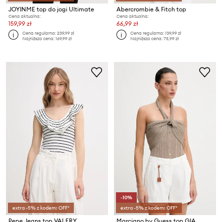
JOYINME top do jogi Ultimate
Abercrombie & Fitch top
Cena aktualna:
Cena aktualna:
159,99 zł
66,99 zł
Cena regularna:
239,99 zł
Cena regularna:
139,99 zł
Najniższa cena:
169,99 zł
Najniższa cena:
75,99 zł
-10%
extra -5% z kodem: OFF*
extra -5% z kodem: OFF*
Pepe Jeans top VALERY
Marciano by Guess top GIA