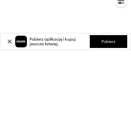
Pobierz aplikację i kupuj
Pobierz
jeszcze łatwiej.
-20%
zniżki** na pierwsze zakupy
za zapis do newslettera.