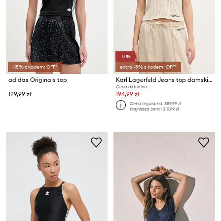
-11%
-15% z kodem: OFF*
extra -5% z kodem: OFF*
adidas Originals top
Karl Lagerfeld Jeans top damski bawełniany
Cena aktualna:
129,99 zł
194,99 zł
Cena regularna:
389,99 zł
Najniższa cena:
219,99 zł