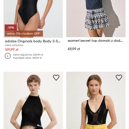
-10%
extra -5% z kodem: OFF*
women'secret top damski z dodatkiem lnu
adidas Originals body Body 3-Stripes
Cena aktualna:
69,99 zł
169,99 zł
Cena regularna:
229,99 zł
Najniższa cena:
189,99 zł