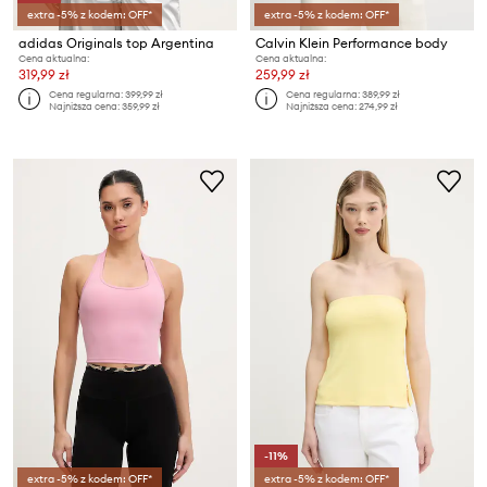
extra -5% z kodem: OFF*
extra -5% z kodem: OFF*
adidas Originals top Argentina
Calvin Klein Performance body
Cena aktualna:
Cena aktualna:
319,99 zł
259,99 zł
Cena regularna:
399,99 zł
Cena regularna:
389,99 zł
Najniższa cena:
359,99 zł
Najniższa cena:
274,99 zł
-11%
extra -5% z kodem: OFF*
extra -5% z kodem: OFF*