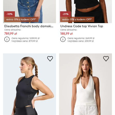
-10%
-21%
extra -5% z kodem: OFF*
extra -5% z kodem: OFF*
Elisabetta Franchi body damskie z wiskozy
Undress Code top Vivian Top
Cena aktualna:
Cena aktualna:
789,99 zł
188,99 zł
Cena regularna:
1239,90 zł
Cena regularna:
269,99 zł
Najniższa cena:
879,99 zł
Najniższa cena:
239,99 zł