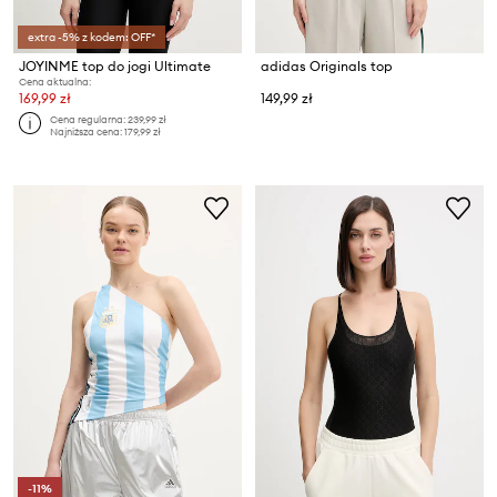
extra -5% z kodem: OFF*
JOYINME top do jogi Ultimate
adidas Originals top
Cena aktualna:
169,99 zł
149,99 zł
Cena regularna:
239,99 zł
Najniższa cena:
179,99 zł
-11%