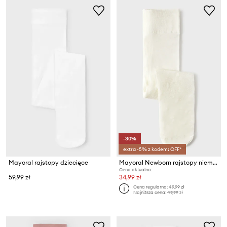
-30%
extra -5% z kodem: OFF*
Mayoral rajstopy dziecięce
Mayoral Newborn rajstopy niemowlęce
Cena aktualna:
59,99 zł
34,99 zł
Cena regularna:
49,99 zł
Najniższa cena:
49,99 zł