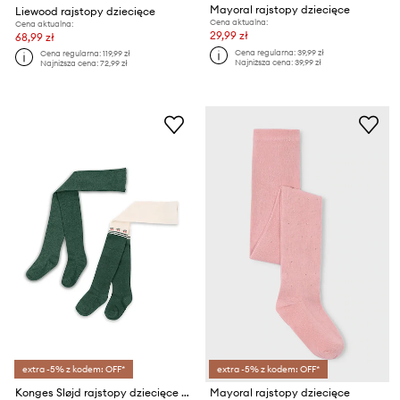
Mayoral rajstopy dziecięce
Liewood rajstopy dziecięce
Cena aktualna:
Cena aktualna:
29,99 zł
68,99 zł
Cena regularna:
39,99 zł
Cena regularna:
119,99 zł
Najniższa cena:
39,99 zł
Najniższa cena:
72,99 zł
extra -5% z kodem: OFF*
extra -5% z kodem: OFF*
Konges Sløjd rajstopy dziecięce 2 PACK LUREX TIGHTS 2-pack
Mayoral rajstopy dziecięce