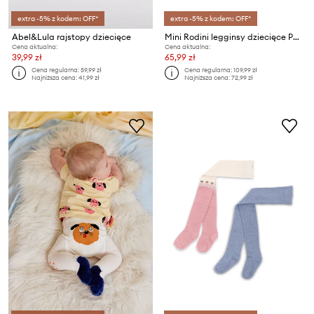
extra -5% z kodem: OFF*
extra -5% z kodem: OFF*
Abel&Lula rajstopy dziecięce
Mini Rodini legginsy dziecięce Polka dot
Cena aktualna:
Cena aktualna:
39,99 zł
65,99 zł
Cena regularna:
59,99 zł
Cena regularna:
109,99 zł
Najniższa cena:
41,99 zł
Najniższa cena:
72,99 zł