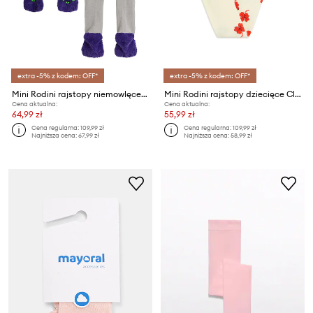
extra -5% z kodem: OFF*
extra -5% z kodem: OFF*
Mini Rodini rajstopy niemowlęce Travel agency
Mini Rodini rajstopy dziecięce Clover
Cena aktualna:
Cena aktualna:
64,99 zł
55,99 zł
Cena regularna:
109,99 zł
Cena regularna:
109,99 zł
Najniższa cena:
67,99 zł
Najniższa cena:
58,99 zł