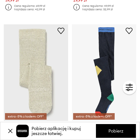
39,99 zł
29,99 zł
Cena regularna:
69,99 zł
Cena regularna:
49,99 zł
Najniższa cena:
42,99 zł
Najniższa cena:
32,99 zł
extra -5% z kodem: OFF*
extra -5% z kodem: OFF*
Mayoral Newborn rajstopy dziecięce
Bobo Choses rajstopy dziecięce Bobo Jocker
Pobierz aplikację i kupuj
Cena aktualna:
Cena aktualna:
Pobierz
jeszcze łatwiej.
22,99 zł
71,99 zł
Cena regularna:
39,99 zł
Cena regularna:
129,99 zł