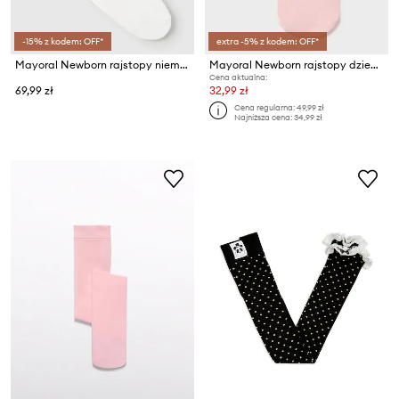
-15% z kodem: OFF*
extra -5% z kodem: OFF*
Mayoral Newborn rajstopy niemowlęce
Mayoral Newborn rajstopy dziecięce
Cena aktualna:
69,99 zł
32,99 zł
Cena regularna:
49,99 zł
Najniższa cena:
34,99 zł