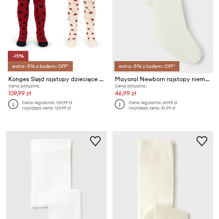
-15%
extra -5% z kodem: OFF*
extra -5% z kodem: OFF*
Konges Sløjd rajstopy dziecięce 2 PACK LADYBUG JACQUARD TIGHTS
Mayoral Newborn rajstopy niemowlęce
Cena aktualna:
Cena aktualna:
109,99 zł
46,99 zł
Cena regularna:
129,99 zł
Cena regularna:
69,99 zł
Najniższa cena:
129,99 zł
Najniższa cena:
51,99 zł