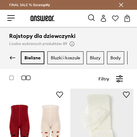
FINAL SALE %
Szczegóły
Oszczędzaj z Answear Club >
Rajstopy dla dziewczynki
Liczba wybranych produktów: 89
bielizna
bluzki i koszule
bluzy
body
d
Filtry