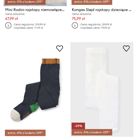
extra -5% z kodem: OFF*
extra -5% z kodem: OFF*
Mini Rodini rajstopy niemowlęce Doggie
Konges Sløjd rajstopy dziecięce 2 PACK CHERRY LUREX TIGHTS 2-pack
Cena aktualna:
Cena aktualna:
67,99 zł
75,99 zł
Cena regularna:
109,99 zł
Cena regularna:
129,99 zł
Najniższa cena:
71,99 zł
Najniższa cena:
79,99 zł
-25%
extra -5% z kodem: OFF*
extra -5% z kodem: OFF*