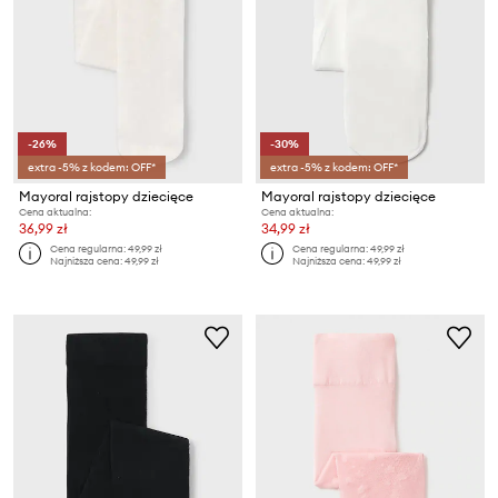
-26%
-30%
extra -5% z kodem: OFF*
extra -5% z kodem: OFF*
Mayoral rajstopy dziecięce
Mayoral rajstopy dziecięce
Cena aktualna:
Cena aktualna:
36,99 zł
34,99 zł
Cena regularna:
49,99 zł
Cena regularna:
49,99 zł
Najniższa cena:
49,99 zł
Najniższa cena:
49,99 zł