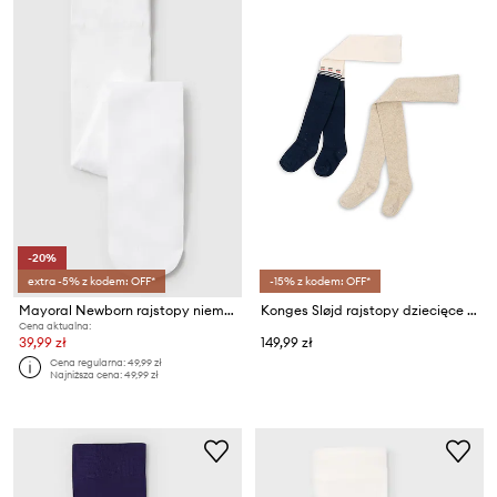
-20%
extra -5% z kodem: OFF*
-15% z kodem: OFF*
Mayoral Newborn rajstopy niemowlęce
Konges Sløjd rajstopy dziecięce 2 PACK CHERRY LUREX TIGHTS 2-pack
Cena aktualna:
39,99 zł
149,99 zł
Cena regularna:
49,99 zł
Najniższa cena:
49,99 zł