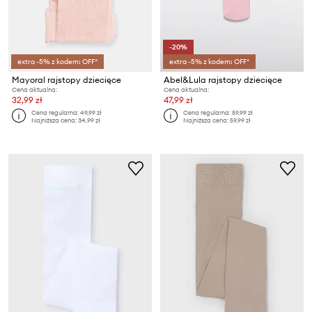
-20%
extra -5% z kodem: OFF*
extra -5% z kodem: OFF*
Mayoral rajstopy dziecięce
Abel&Lula rajstopy dziecięce
Cena aktualna:
Cena aktualna:
32,99 zł
47,99 zł
Cena regularna:
49,99 zł
Cena regularna:
59,99 zł
Najniższa cena:
34,99 zł
Najniższa cena:
59,99 zł