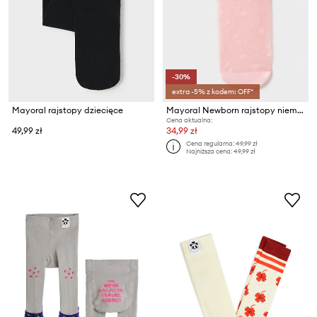
-30%
extra -5% z kodem: OFF*
Mayoral rajstopy dziecięce
Mayoral Newborn rajstopy niemowlęce
Cena aktualna:
49,99 zł
34,99 zł
Cena regularna:
49,99 zł
Najniższa cena:
49,99 zł