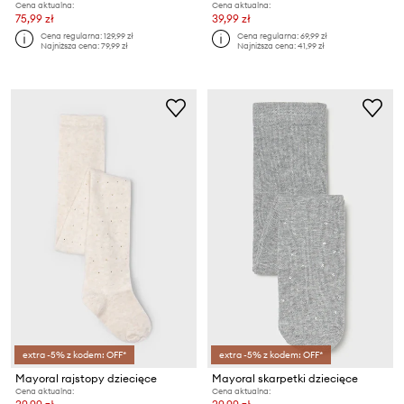
Cena aktualna:
Cena aktualna:
75,99 zł
39,99 zł
Cena regularna:
129,99 zł
Cena regularna:
69,99 zł
Najniższa cena:
79,99 zł
Najniższa cena:
41,99 zł
extra -5% z kodem: OFF*
extra -5% z kodem: OFF*
Mayoral rajstopy dziecięce
Mayoral skarpetki dziecięce
Cena aktualna:
Cena aktualna: