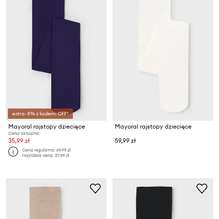
extra -5% z kodem: OFF*
Mayoral rajstopy dziecięce
Mayoral rajstopy dziecięce
Cena aktualna:
35,99 zł
59,99 zł
Cena regularna:
69,99 zł
Najniższa cena:
37,99 zł