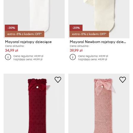
-30%
-20%
extra -5% z kodem: OFF*
extra -5% z kodem: OFF*
Mayoral rajstopy dziecięce
Mayoral Newborn rajstopy dziecięce
Cena aktualna:
Cena aktualna:
34,99 zł
39,99 zł
Cena regularna:
49,99 zł
Cena regularna:
49,99 zł
Najniższa cena:
49,99 zł
Najniższa cena:
49,99 zł