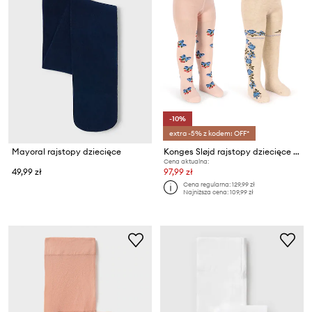
-10%
extra -5% z kodem: OFF*
Mayoral rajstopy dziecięce
Konges Sløjd rajstopy dziecięce 2 PACK FLOWER AND CHERRY JACQUARD TIGHTS 2-pack
Cena aktualna:
49,99 zł
97,99 zł
Cena regularna:
129,99 zł
Najniższa cena:
109,99 zł