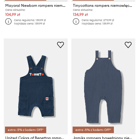
Mayoral Newborn rampers niemowlęcy 2-pack
Tinycottons rampers niemowlęcy SOLID SHORT DUNGAREE
Cena aktualna:
Cena aktualna:
104,99 zł
134,99 zł
Cena regularna:
139,99 zł
Cena regularna:
279,99 zł
Najniższa cena:
139,99 zł
Najniższa cena:
139,99 zł
extra -5% z kodem: OFF*
extra -5% z kodem: OFF*
United Colors of Benetton rampers niemowlęcy
Jamiks rampers bawełniany niemowlęcy PONELI