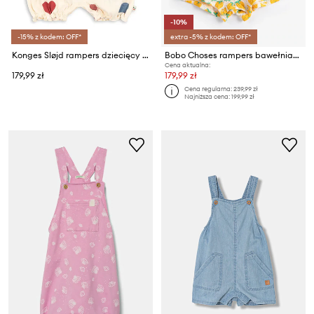
-10%
-15% z kodem: OFF*
extra -5% z kodem: OFF*
Konges Sløjd rampers dziecięcy bawełniany z elastanem CHLEO FRILL ROMPER GOTS
Bobo Choses rampers bawełniany niemowlęcy Strawberry
Cena aktualna:
179,99 zł
179,99 zł
Cena regularna:
239,99 zł
Najniższa cena:
199,99 zł