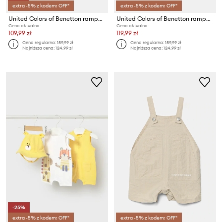
extra -5% z kodem: OFF*
extra -5% z kodem: OFF*
United Colors of Benetton rampers niemowlęcy z lnem
United Colors of Benetton rampers niemowlęcy z lnem
Cena aktualna:
Cena aktualna:
109,99 zł
119,99 zł
Cena regularna:
159,99 zł
Cena regularna:
159,99 zł
Najniższa cena:
124,99 zł
Najniższa cena:
124,99 zł
-25%
extra -5% z kodem: OFF*
extra -5% z kodem: OFF*