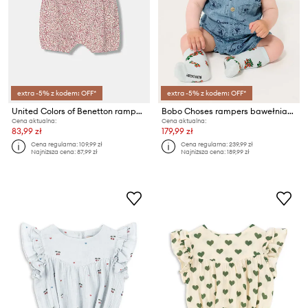
extra -5% z kodem: OFF*
extra -5% z kodem: OFF*
United Colors of Benetton rampers dziecięcy bawełniany
Bobo Choses rampers bawełniany niemowlęcy Pickles The Dog
Cena aktualna:
Cena aktualna:
83,99 zł
179,99 zł
Cena regularna:
109,99 zł
Cena regularna:
239,99 zł
Najniższa cena:
87,99 zł
Najniższa cena:
189,99 zł