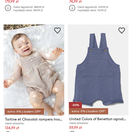
179,99 zł
74,99 zł
Cena regularna:
389,99 zł
Cena regularna:
149,99 zł
Najniższa cena:
189,99 zł
Najniższa cena:
75,99 zł
-50%
extra -5% z kodem: OFF*
extra -5% z kodem: OFF*
United Colors of Benetton ogrodniczki niemowlęce
Tartine et Chocolat rampers lniany niemowlęcy
Cena aktualna:
Cena aktualna:
59,99 zł
134,99 zł