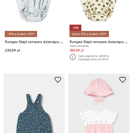
-11%
-15% z kodem: OFF*
extra -5% z kodem: OFF*
Konges Sløjd rampers dziecięcy bawełniany COCO ROMPER GOTS
Konges Sløjd rampers dziecięcy bawełniany COCO ROMPER GOTS
Cena aktualna:
239,99 zł
189,99 zł
Cena regularna:
239,99 zł
Najniższa cena:
214,99 zł