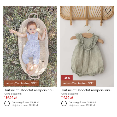
-25%
extra -5% z kodem: OFF*
extra -5% z kodem: OFF*
Tartine et Chocolat rampers bawełniany niemowlęcy
Tartine et Chocolat rampers lniany niemowlęcy
Cena aktualna:
Cena aktualna:
189,99 zł
119,99 zł
Cena regularna:
519,99 zł
Cena regularna:
399,99 zł
Najniższa cena:
199,99 zł
Najniższa cena:
159,99 zł