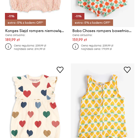
-11%
-11%
extra -5% z kodem: OFF*
extra -5% z kodem: OFF*
Konges Sløjd rampers niemowlęcy bawełniany ELLIE FRILL ROMPER GOTS
Bobo Choses rampers bawełniany niemowlęcy Cool Radish
Cena aktualna:
Cena aktualna:
189,99 zł
159,99 zł
Cena regularna:
239,99 zł
Cena regularna:
239,99 zł
Najniższa cena:
214,99 zł
Najniższa cena:
179,99 zł