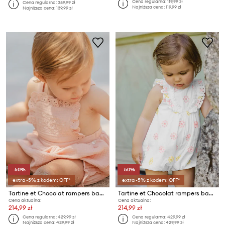
Cena regularna:
119,99 zł
Cena regularna:
359,99 zł
Najniższa cena:
119,99 zł
Najniższa cena:
139,99 zł
-50%
-50%
extra -5% z kodem: OFF*
extra -5% z kodem: OFF*
Tartine et Chocolat rampers bawełniany niemowlęcy
Tartine et Chocolat rampers bawełniany niemowlęcy
Cena aktualna:
Cena aktualna:
214,99 zł
214,99 zł
Cena regularna:
429,99 zł
Cena regularna:
429,99 zł
Najniższa cena:
429,99 zł
Najniższa cena:
429,99 zł