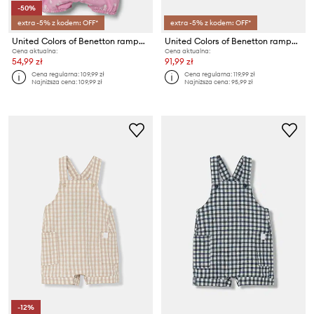
-50%
extra -5% z kodem: OFF*
extra -5% z kodem: OFF*
United Colors of Benetton rampers bawełniany niemowlęcy
United Colors of Benetton rampers niemowlęcy bawełniany
Cena aktualna:
Cena aktualna:
54,99 zł
91,99 zł
Cena regularna:
109,99 zł
Cena regularna:
119,99 zł
Najniższa cena:
109,99 zł
Najniższa cena:
95,99 zł
-12%