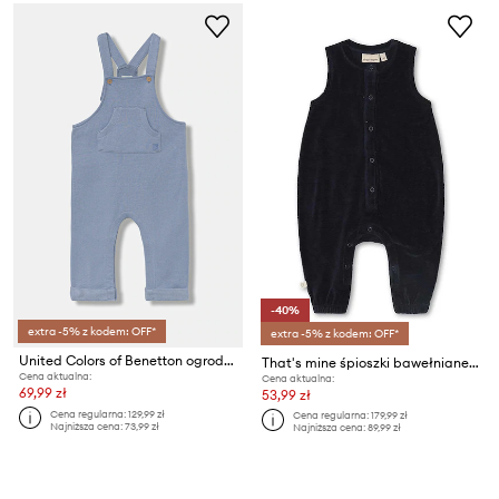
-40%
extra -5% z kodem: OFF*
extra -5% z kodem: OFF*
United Colors of Benetton ogrodniczki niemowlęce
That's mine śpioszki bawełniane niemowlęce Konrad
Cena aktualna:
Cena aktualna:
69,99 zł
53,99 zł
Cena regularna:
129,99 zł
Cena regularna:
179,99 zł
Najniższa cena:
73,99 zł
Najniższa cena:
89,99 zł