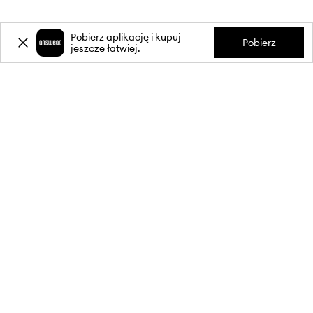
Pobierz aplikację i kupuj
Pobierz
jeszcze łatwiej.
-20%
zniżki** na pierwsze zakupy
za zapis do newslettera.
Dołącz do naszej społeczności, aby otrzymywać informacje o
najnowszych promocjach i produktach.
**Rabat jest jednorazowy, obejmuje nieprzecenione produkty i jest
ważny przy zakupach za min. 350 zł. Rabat nie łączy się z innymi