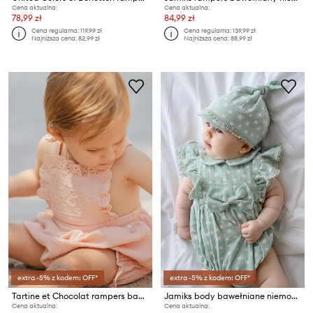
Cena aktualna:
Cena aktualna:
78,99 zł
84,99 zł
Cena regularna:
119,99 zł
Cena regularna:
139,99 zł
Najniższa cena:
82,99 zł
Najniższa cena:
88,99 zł
extra -5% z kodem: OFF*
extra -5% z kodem: OFF*
Tartine et Chocolat rampers bawełniany niemowlęcy
Jamiks body bawełniane niemowlęce BLISS
Cena aktualna:
Cena aktualna: