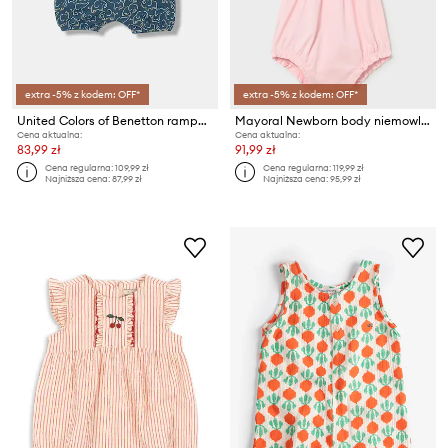
extra -5% z kodem: OFF*
extra -5% z kodem: OFF*
United Colors of Benetton rampers dziecięcy bawełniany
Mayoral Newborn body niemowlęce
Cena aktualna:
Cena aktualna:
83,99 zł
91,99 zł
Cena regularna:
109,99 zł
Cena regularna:
119,99 zł
Najniższa cena:
87,99 zł
Najniższa cena:
95,99 zł