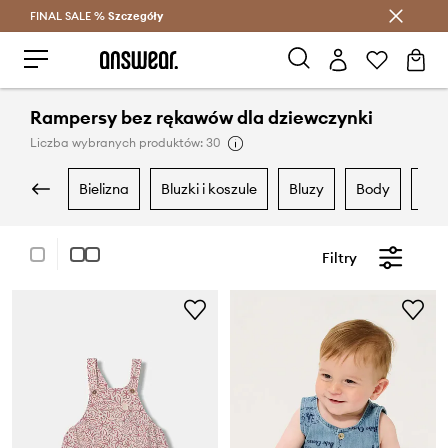
FINAL SALE %
Szczegóły
Oszczędzaj z Answear Club >
Rampersy bez rękawów dla dziewczynki
Liczba wybranych produktów: 30
bielizna
bluzki i koszule
bluzy
body
dr
Filtry