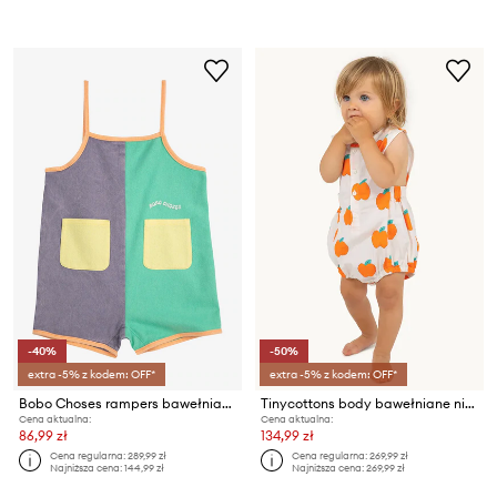
-40%
-50%
extra -5% z kodem: OFF*
extra -5% z kodem: OFF*
Bobo Choses rampers bawełniany niemowlęcy
Tinycottons body bawełniane niemowlęce APPLES WOVEN BODY
Cena aktualna:
Cena aktualna:
86,99 zł
134,99 zł
Cena regularna:
289,99 zł
Cena regularna:
269,99 zł
Najniższa cena:
144,99 zł
Najniższa cena:
269,99 zł