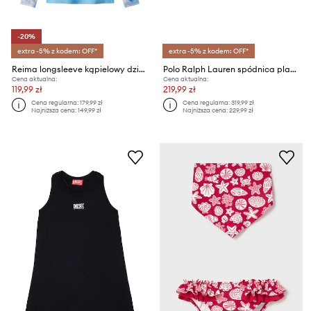
-20%
extra -5% z kodem: OFF*
extra -5% z kodem: OFF*
Reima longsleeve kąpielowy dziecięcy Sukeltaja UV 50+
Polo Ralph Lauren spódnica plażowa dziecięca
Cena aktualna:
Cena aktualna:
119,99 zł
219,99 zł
Cena regularna:
179,99 zł
Cena regularna:
319,99 zł
Najniższa cena:
149,99 zł
Najniższa cena:
229,99 zł