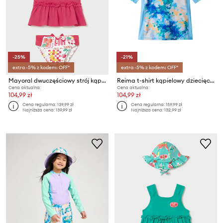
-25%
-21%
extra -5% z kodem: OFF*
extra -5% z kodem: OFF*
Mayoral dwuczęściowy strój kąpielowy dziecięcy
Reima t-shirt kąpielowy dziecięcy Joonia UV 50+
Cena aktualna:
Cena aktualna:
104,99 zł
104,99 zł
Cena regularna:
139,99 zł
Cena regularna:
159,99 zł
Najniższa cena:
139,99 zł
Najniższa cena:
132,99 zł