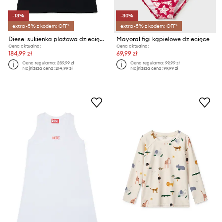
-13%
-30%
extra -5% z kodem: OFF*
extra -5% z kodem: OFF*
Diesel sukienka plażowa dziecięca MCUNDY SW COVER-UPS
Mayoral figi kąpielowe dziecięce
Cena aktualna:
Cena aktualna:
184,99 zł
69,99 zł
Cena regularna:
239,99 zł
Cena regularna:
99,99 zł
Najniższa cena:
214,99 zł
Najniższa cena:
99,99 zł