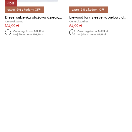
-10%
extra -5% z kodem: OFF*
extra -5% z kodem: OFF*
Diesel sukienka plażowa dziecięca MCUNDY SW COVER-UPS
Liewood longsleeve kąpielowy dziecięcy Noah Printed Longsleeve Swim Tee
Cena aktualna:
Cena aktualna:
164,99 zł
84,99 zł
Cena regularna:
239,99 zł
Cena regularna:
169,99 zł
Najniższa cena:
184,99 zł
Najniższa cena:
89,99 zł