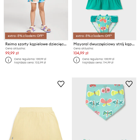
extra -5% z kodem: OFF*
extra -5% z kodem: OFF*
Reima szorty kąpielowe dziecięce Nauru UV 50+
Mayoral dwuczęściowy strój kąpielowy dziecięcy
Cena aktualna:
Cena aktualna:
99,99 zł
104,99 zł
Cena regularna:
139,99 zł
Cena regularna:
139,99 zł
Najniższa cena:
102,99 zł
Najniższa cena:
114,99 zł