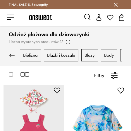
FINAL SALE %
Szczegóły
Oszczędzaj z Answear Club >
Odzież plażowa dla dziewczynki
Liczba wybranych produktów: 12
bielizna
bluzki i koszule
bluzy
body
dr
Filtry