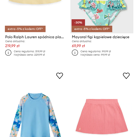
-30%
extra -5% z kodem: OFF*
extra -5% z kodem: OFF*
Polo Ralph Lauren spódnica plażowa dziecięca
Mayoral figi kąpielowe dziecięce
Cena aktualna:
Cena aktualna:
219,99 zł
69,99 zł
Cena regularna:
319,99 zł
Cena regularna:
99,99 zł
Najniższa cena:
229,99 zł
Najniższa cena:
99,99 zł