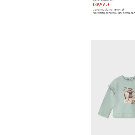
139,99 zł
Portfele
Cena regularna:
169,99 zł
Najniższa cena z 30 dni przed obn
Rękawiczki
Szaliki i chusty
Torby i walizki
Torebki
Tekstylia
Zabawki
Zegarki