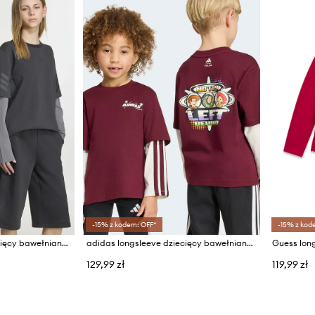
-15% z kodem: OFF*
-15% z kod
adidas longsleeve dziecięcy bawełniany z elastanem
adidas longsleeve dziecięcy bawełniany PIXAR TOY STORY
129,99 zł
119,99 zł