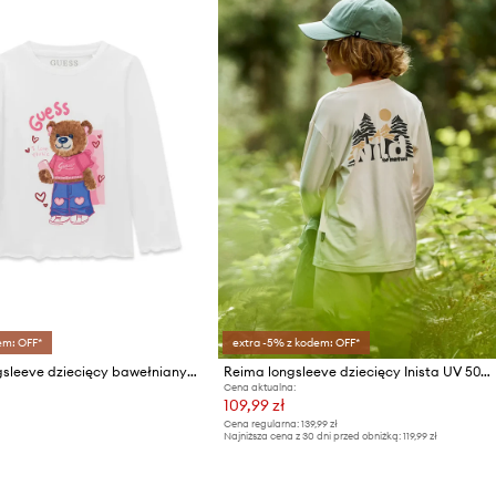
em: OFF*
extra -5% z kodem: OFF*
Guess longsleeve dziecięcy bawełniany z elastanem
Reima longsleeve dziecięcy Inista UV 50+
Cena aktualna:
109,99 zł
Cena regularna:
139,99 zł
Najniższa cena z 30 dni przed obniżką:
119,99 zł