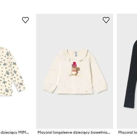
Konges Sløjd longsleeve dziecięcy MIMMI MODAL BLOUSE
Mayoral longsleeve dziecięcy bawełniany z elastanem
Mayoral lo