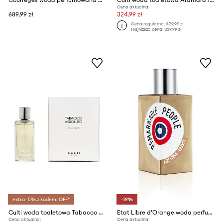
Cena aktualna:
689,99 zł
324,99 zł
Cena regularna:
479,99 zł
Najniższa cena:
339,99 zł
extra -5% z kodem: OFF*
-19%
Culti woda toaletowa Tabacco Assoluto White Serigraphy 100 ml
Etat Libre d’Orange woda perfumowana EdP Nat. Spray 100 ml
Cena aktualna:
Cena aktualna: