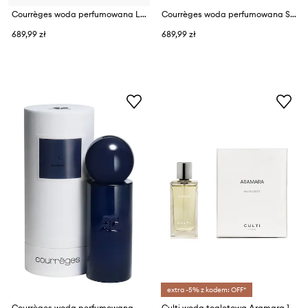
Courrèges woda perfumowana LE MESSAGER EDP 100 ML
Courrèges woda perfumowana SLOGAN EDP 100 ML
689,99 zł
689,99 zł
extra -5% z kodem: OFF*
Courrèges woda perfumowana C EDP 100 ML
Culti woda toaletowa Aramara 100 ml