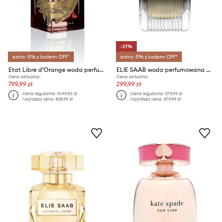
-21%
extra -5% z kodem: OFF*
extra -5% z kodem: OFF*
Etat Libre d’Orange woda perfumowana EdP Nat. Spray 100 ml
ELIE SAAB woda perfumowana ES L'Homme EDP 50ml
Cena aktualna:
Cena aktualna:
799,99 zł
299,99 zł
Cena regularna:
1049,90 zł
Cena regularna:
379,99 zł
Najniższa cena:
839,99 zł
Najniższa cena:
379,99 zł