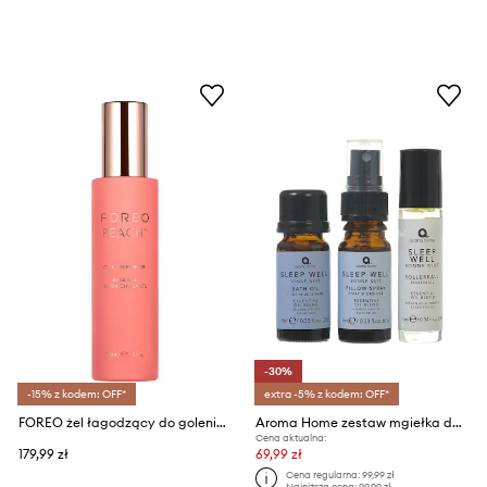
-30%
-15% z kodem: OFF*
extra -5% z kodem: OFF*
FOREO żel łagodzący do golenia PEACH Cooling Prep Gel 100ml
Aroma Home zestaw mgiełka do pomieszczeń, roll-on i olejek do kąpieli Sleep Well Set 3-pack
Cena aktualna:
179,99 zł
69,99 zł
Cena regularna:
99,99 zł
Najniższa cena:
99,99 zł