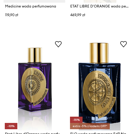
Medicine woda perfumowana
ETAT LIBRE D'ORANGE woda perfumowana Une Amourette EdP Nat. Spray 50 ml
119,90 zł
469,99 zł
-15%
-10%
extra -5% z kodem: OFF*
Etat Libre d’Orange woda perfumowana EdP Nat. Spray 100 ml
ELO woda perfumowana EdP Nat. Spray 100 ml