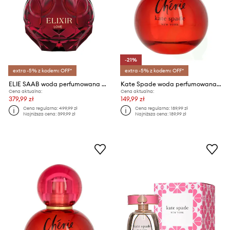
-21%
extra -5% z kodem: OFF*
extra -5% z kodem: OFF*
ELIE SAAB woda perfumowana ES Elixir Love EDP 50ml
Kate Spade woda perfumowana Cherie 40 ml
Cena aktualna:
Cena aktualna:
379,99 zł
149,99 zł
Cena regularna:
499,99 zł
Cena regularna:
189,99 zł
Najniższa cena:
399,99 zł
Najniższa cena:
189,99 zł