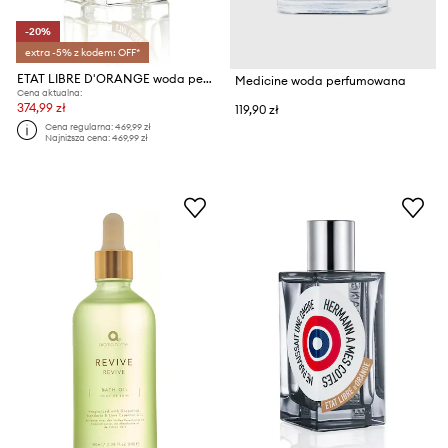
-20%
extra -5% z kodem: OFF*
ETAT LIBRE D'ORANGE woda perfumowana EdP Nat. Spray 50 ml
Medicine woda perfumowana
Cena aktualna:
374,99 zł
119,90 zł
Cena regularna:
469,99 zł
Najniższa cena:
469,99 zł