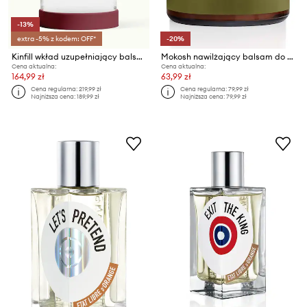
-13%
extra -5% z kodem: OFF*
-20%
Kinfill wkład uzupełniający balsamu do rąk Santal & Cedar 375 ml
Mokosh nawilżający balsam do twarzy i ciała Zielona Kawa & Tytoń 180 ml
Cena aktualna:
Cena aktualna:
164,99 zł
63,99 zł
Cena regularna:
219,99 zł
Cena regularna:
79,99 zł
Najniższa cena:
189,99 zł
Najniższa cena:
79,99 zł