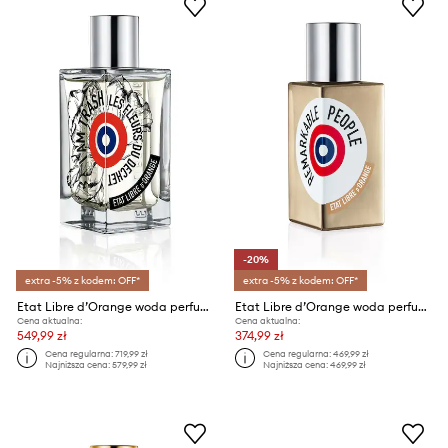
-20%
extra -5% z kodem: OFF*
extra -5% z kodem: OFF*
Etat Libre d’Orange woda perfumowana EdP Nat. Spray 100 ml
Etat Libre d’Orange woda perfumowana EdP Nat. Spray 50 ml
Cena aktualna:
Cena aktualna:
549,99 zł
374,99 zł
Cena regularna:
719,99 zł
Cena regularna:
469,99 zł
Najniższa cena:
579,99 zł
Najniższa cena:
469,99 zł