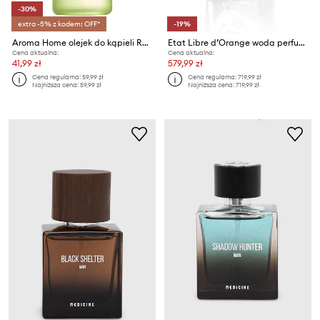
-30%
extra -5% z kodem: OFF*
-19%
Aroma Home olejek do kąpieli Revive Bath Oil 100 ml
Etat Libre d’Orange woda perfumowana EdP Nat. Spray 100 ml
Cena aktualna:
Cena aktualna:
41,99 zł
579,99 zł
Cena regularna:
59,99 zł
Cena regularna:
719,99 zł
Najniższa cena:
59,99 zł
Najniższa cena:
719,99 zł