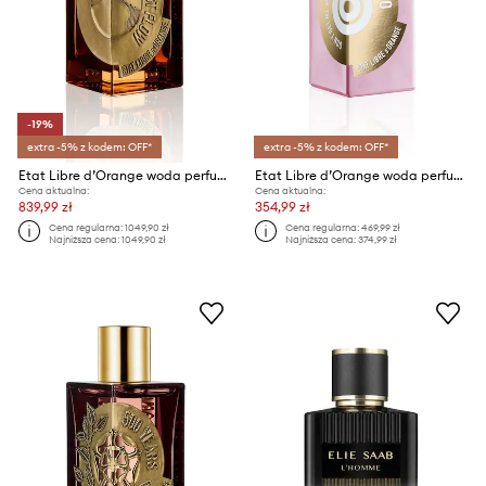
-19%
extra -5% z kodem: OFF*
extra -5% z kodem: OFF*
Etat Libre d’Orange woda perfumowana EdP Nat. Spray 100 ml
Etat Libre d’Orange woda perfumowana EdP Nat. Spray 50 ml
Cena aktualna:
Cena aktualna:
839,99 zł
354,99 zł
Cena regularna:
1049,90 zł
Cena regularna:
469,99 zł
Najniższa cena:
1049,90 zł
Najniższa cena:
374,99 zł