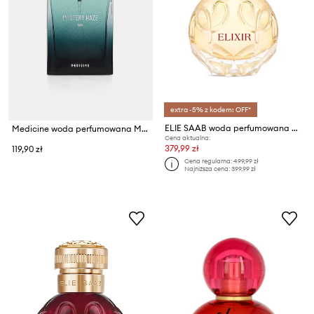
extra -5% z kodem: OFF*
ELIE SAAB woda perfumowana ES Elixir EDP 50ml
Medicine woda perfumowana Mystery Haze 50 ml
Cena aktualna:
379,99 zł
119,90 zł
Cena regularna:
499,99 zł
Najniższa cena:
399,99 zł