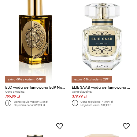
extra -5% z kodem: OFF*
extra -5% z kodem: OFF*
ELO woda perfumowana EdP Nat. Spray 100 ml
ELIE SAAB woda perfumowana ES Le Parfum Royal EDP 50ml
Cena aktualna:
Cena aktualna:
799,99 zł
379,99 zł
Cena regularna:
1049,90 zł
Cena regularna:
499,99 zł
Najniższa cena:
839,99 zł
Najniższa cena:
399,99 zł