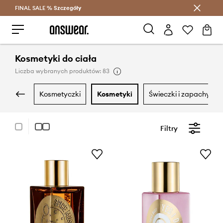
FINAL SALE %
Szczegóły
Oszczędzaj z Answear Club >
Kosmetyki do ciała
Liczba wybranych produktów: 83
kosmetyczki
kosmetyki
świeczki i zapachy
Filtry