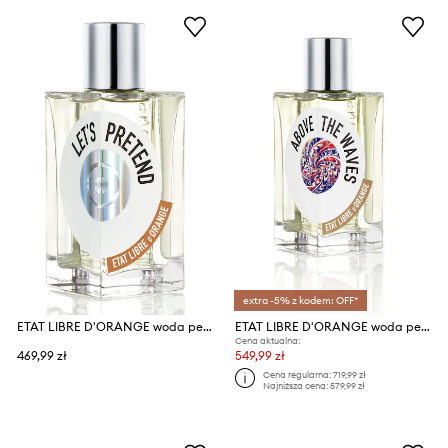
extra -5% z kodem: OFF*
ETAT LIBRE D'ORANGE woda perfumowana ELO LET'S PRETEND EDP 50ml
ETAT LIBRE D'ORANGE woda perfumowana EdP Nat. Spray 100 ml
Cena aktualna:
469,99 zł
549,99 zł
Cena regularna:
719,99 zł
Najniższa cena:
579,99 zł