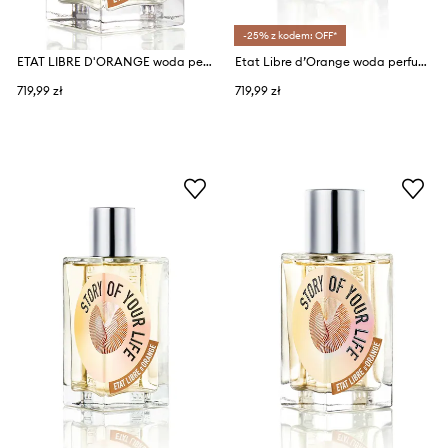
-25% z kodem: OFF*
ETAT LIBRE D'ORANGE woda perfumowana ELO LET'S PRETEND EDP 100ml
Etat Libre d’Orange woda perfumowana EdP Nat. Spray 100 ml
719,99 zł
719,99 zł