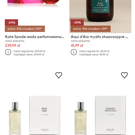
-20%
-30%
extra -5% z kodem: OFF*
extra -5% z kodem: OFF*
Kate Spade woda perfumowana Cherie 60 ml
Aqui d'Aia mydło złuszczające w płynie Oil Bath 300 ml
Cena aktualna:
Cena aktualna:
239,99 zł
41,99 zł
Cena regularna:
299,99 zł
Cena regularna:
59,99 zł
Najniższa cena:
299,99 zł
Najniższa cena:
59,99 zł