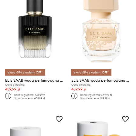
extra -5% z kodem: OFF*
extra -5% z kodem: OFF*
ELIE SAAB woda perfumowana ES L'Homme EDP 100ml
ELIE SAAB woda perfumowana ES Le Parfum Bridal EDP 90ml
Cena aktualna:
Cena aktualna:
439,99 zł
489,99 zł
Cena regularna:
569,99 zł
Cena regularna:
649,99 zł
Najniższa cena:
459,99 zł
Najniższa cena:
519,99 zł