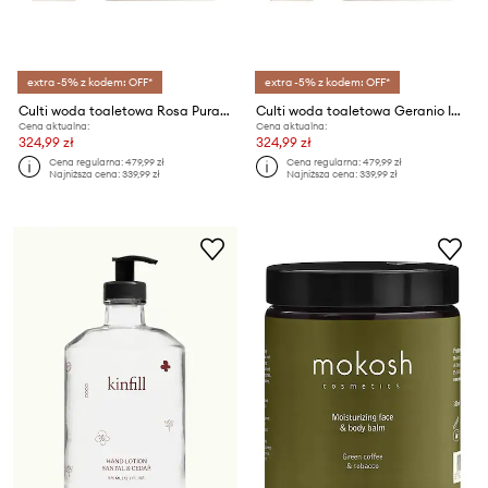
extra -5% z kodem: OFF*
extra -5% z kodem: OFF*
Culti woda toaletowa Rosa Pura White Serigraphy 100 ml
Culti woda toaletowa Geranio Imperiale White Serigraphy 100 ml
Cena aktualna:
Cena aktualna:
324,99 zł
324,99 zł
Cena regularna:
479,99 zł
Cena regularna:
479,99 zł
Najniższa cena:
339,99 zł
Najniższa cena:
339,99 zł