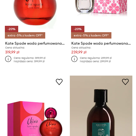
-20%
-20%
extra -5% z kodem: OFF*
extra -5% z kodem: OFF*
Kate Spade woda perfumowana Cherie 100 ml
Kate Spade woda perfumowana Kate Spade 60 ml
Cena aktualna:
Cena aktualna:
319,99 zł
239,99 zł
Cena regularna:
399,99 zł
Cena regularna:
299,99 zł
Najniższa cena:
399,99 zł
Najniższa cena:
299,99 zł