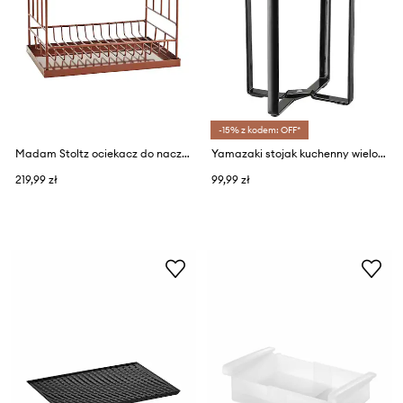
-15% z kodem: OFF*
Madam Stoltz ociekacz do naczyń 35 x 25 x 335 cm
Yamazaki stojak kuchenny wielofunkcyjny Tower
219,99 zł
99,99 zł