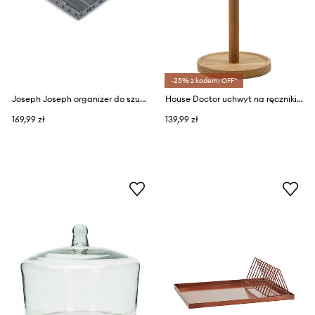
-25% z kodem: OFF*
Joseph Joseph organizer do szuflady z tworzywa sztucznego
House Doctor uchwyt na ręczniki papierowe z drewna akacjowego 33 x 14 cm
169,99 zł
139,99 zł