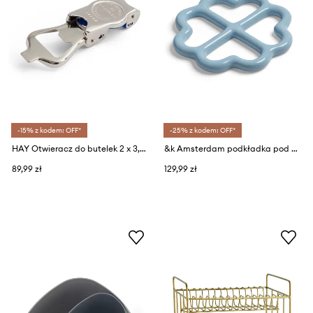
-15% z kodem: OFF*
-25% z kodem: OFF*
HAY Otwieracz do butelek 2 x 3,5 x 6 cm
&k Amsterdam podkładka pod gorące naczynia z kamionki 19 x 19 cm
89,99 zł
129,99 zł