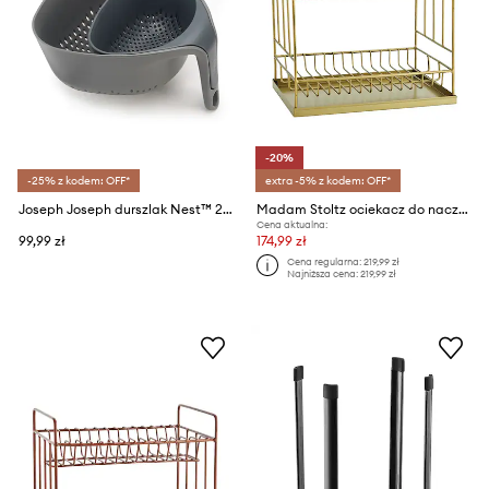
-20%
-25% z kodem: OFF*
extra -5% z kodem: OFF*
Joseph Joseph durszlak Nest™ 2-pack
Madam Stoltz ociekacz do naczyń 35 x 25 x 335 cm
Cena aktualna:
99,99 zł
174,99 zł
Cena regularna:
219,99 zł
Najniższa cena:
219,99 zł