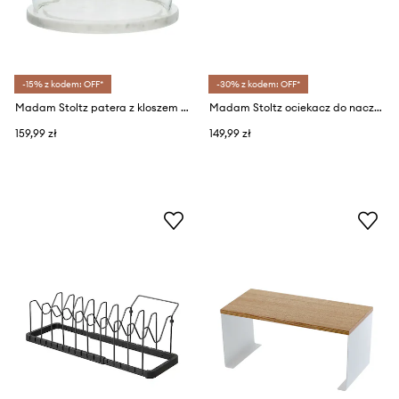
-15% z kodem: OFF*
-30% z kodem: OFF*
Madam Stoltz patera z kloszem 20 x 17 cm
Madam Stoltz ociekacz do naczyń 44 x 32 x 15 cm
159,99 zł
149,99 zł