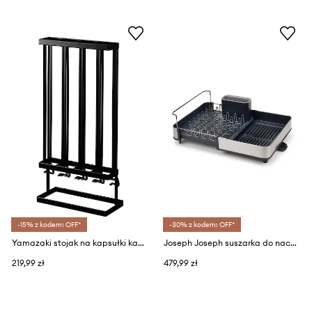
-15% z kodem: OFF*
-30% z kodem: OFF*
Yamazaki stojak na kapsułki kawowe Tower
Joseph Joseph suszarka do naczyń Extend™
219,99 zł
479,99 zł