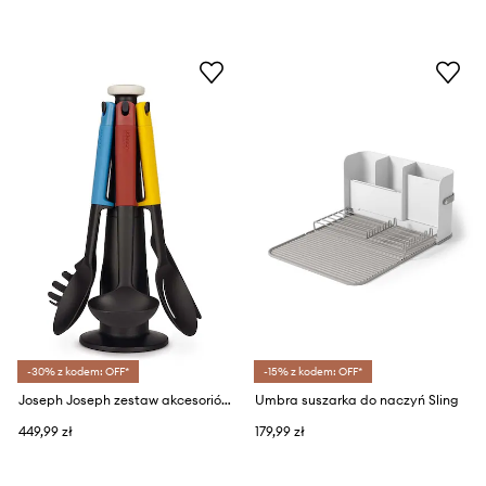
-30% z kodem: OFF*
-15% z kodem: OFF*
Joseph Joseph zestaw akcesoriów kuchennych ze stojakiem Elevate™ 7-pack
Umbra suszarka do naczyń Sling
449,99 zł
179,99 zł