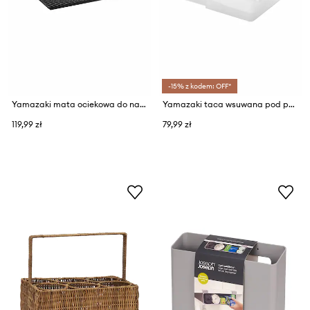
-15% z kodem: OFF*
Yamazaki mata ociekowa do naczyń z tworzywa sztucznego 42,5 x 30,7 x 1,5 cm
Yamazaki taca wsuwana pod półkę lodówki z tworzywa sztucznego 18,3-26,7 x 17,6 x 7,6 cm
119,99 zł
79,99 zł