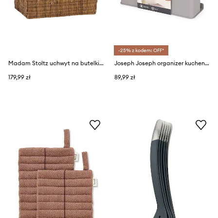
-25% z kodem: OFF*
Madam Stoltz uchwyt na butelki 34 x 23 x 15 cm
Joseph Joseph organizer kuchenny podpółkowy
179,99 zł
89,99 zł