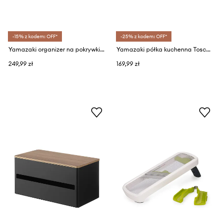
-15% z kodem: OFF*
-25% z kodem: OFF*
Yamazaki organizer na pokrywki i patelnie rozkładany Tower 45-82 x 20 x 17,5 cm
Yamazaki półka kuchenna Tosca 30,5 x 14 x 14,5 cm
249,99 zł
169,99 zł