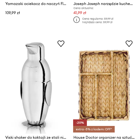
Yamazaki ociekacz do naczyń Flow
Joseph Joseph narzędzie kuchenne GoAvocado 3 w 1
Cena aktualna:
109,99 zł
41,99 zł
Cena regularna:
59,99 zł
Najniższa cena:
59,99 zł
-20%
extra -5% z kodem: OFF*
Viski shaker do koktajli ze stali nierdzewnej
House Doctor organizer na sztućce 35 x 25 x 6 cm