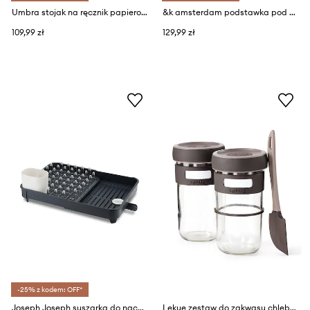
Umbra stojak na ręcznik papierowy Bellwood
&k amsterdam podstawka pod gorące naczynia grid pink
109,99 zł
129,99 zł
-25% z kodem: OFF*
Joseph Joseph suszarka do naczyń Extend™
Lekue zestaw do zakwasu chlebowego 17 cm