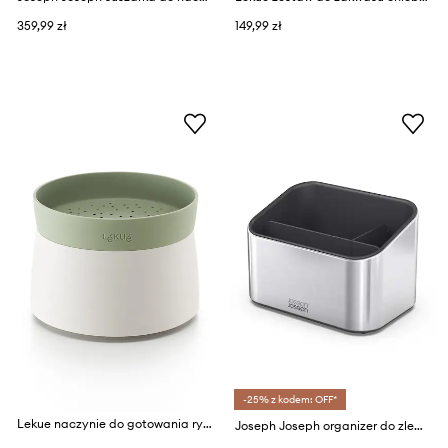
359,99 zł
149,99 zł
-25% z kodem: OFF*
Lekue naczynie do gotowania ryżu i kaszy w mikrofali Quick Quinoa & Rice Cooker
Joseph Joseph organizer do zlewu Surface