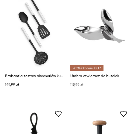
-25% z kodem: OFF*
Brabantia zestaw akcesoriów kuchennych (4-pack)
Umbra otwieracz do butelek
149,99 zł
119,99 zł