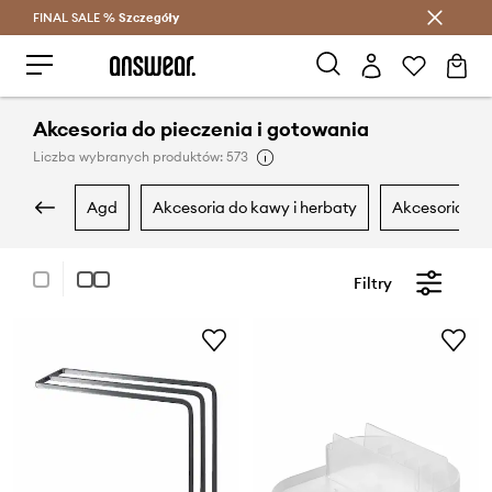
FINAL SALE %
Szczegóły
Oszczędzaj z Answear Club >
Akcesoria do pieczenia i gotowania
Liczba wybranych produktów: 573
agd
akcesoria do kawy i herbaty
akcesoria do
Filtry