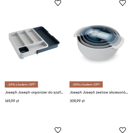
-25% z kodem: OFF*
-25% z kodem: OFF*
Joseph Joseph organizer do szafki kuchennej
Joseph Joseph zestaw akcesoriów kuchennych: miski i miarki Nest (9-pack)
169,99 zł
309,99 zł