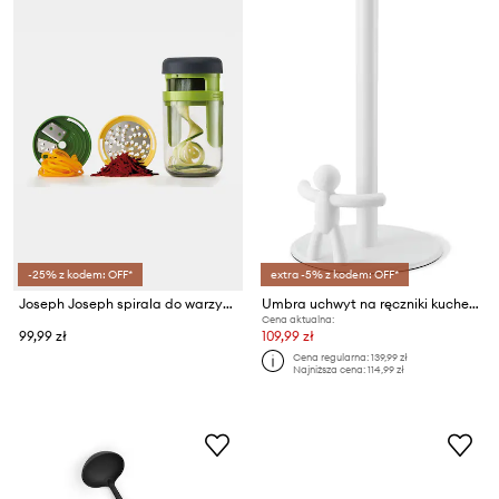
-25% z kodem: OFF*
extra -5% z kodem: OFF*
Joseph Joseph spirala do warzyw 3w1 Spiro™
Umbra uchwyt na ręczniki kuchenne Buddy
Cena aktualna:
99,99 zł
109,99 zł
Cena regularna:
139,99 zł
Najniższa cena:
114,99 zł