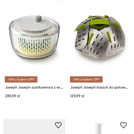
-15% z kodem: OFF*
-15% z kodem: OFF*
Joseph Joseph szatkownica z wirówką do sałaty MultiPrepare
Joseph Joseph koszyk do gotowania na parze Bloom
289,99 zł
129,99 zł