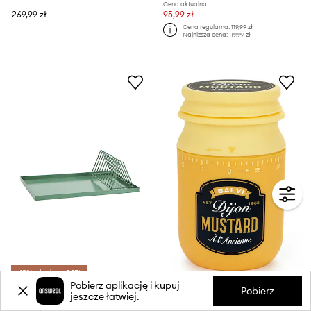
Cena aktualna:
269,99 zł
95,99 zł
Cena regularna:
119,99 zł
Najniższa cena:
119,99 zł
-15% z kodem: OFF*
Pobierz aplikację i kupuj
Pobierz
Madam Stoltz ociekacz do naczyń z żelaza 44 x 32 x 15 cm
Balvi minutnik kuchenny Mustard 10 x 5,5 x 5,5 cm
jeszcze łatwiej.
149,99 zł
59,99 zł