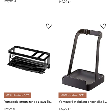
129,99 zł
149,99 zł
-15% z kodem: OFF*
-25% z kodem: OFF*
Yamazaki organizer do zlewu Tower
Yamazaki stojak na chochelkę i pokrywkę Tower
119,99 zł
109,99 zł