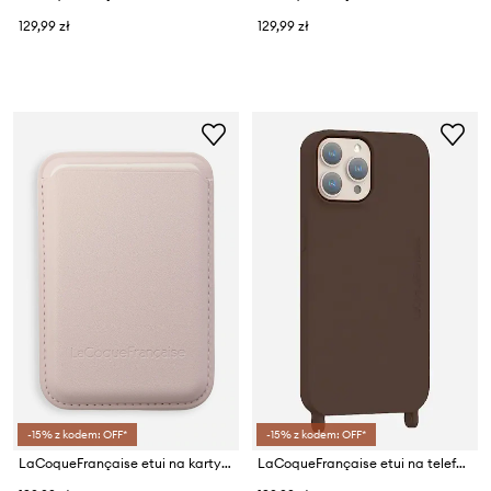
129,99 zł
129,99 zł
-15% z kodem: OFF*
-15% z kodem: OFF*
LaCoqueFrançaise etui na karty Mag Safe
LaCoqueFrançaise etui na telefon Iphone 16 pro max