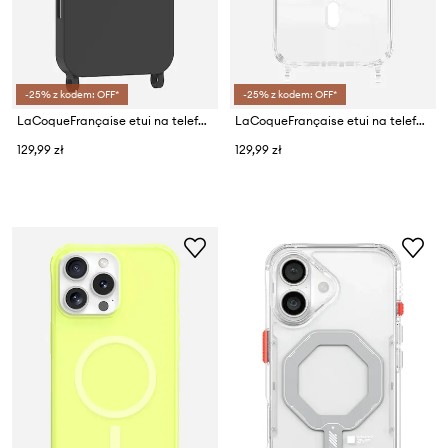
-25% z kodem: OFF*
-25% z kodem: OFF*
LaCoqueFrançaise etui na telefon IPHONE 17 PRO
LaCoqueFrançaise etui na telefon iPhone 16 Pro MagSafe
129,99 zł
129,99 zł