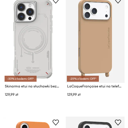
-30% z kodem: OFF*
-25% z kodem: OFF*
Skinarma etui na słuchawki bezprzewodowe iPhone 16 Pro
LaCoqueFrançaise etui na telefon IPHONE 17 PRO MAX
129,99 zł
129,99 zł