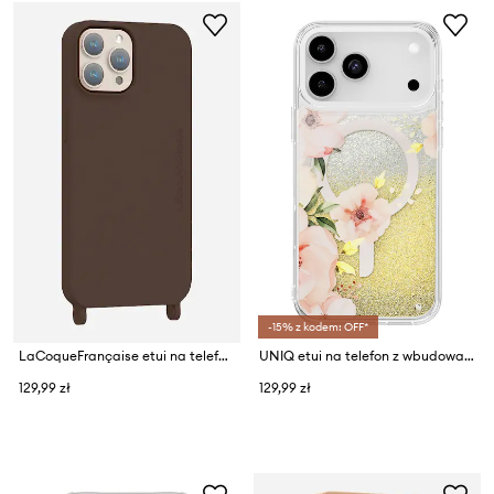
-15% z kodem: OFF*
LaCoqueFrançaise etui na telefon Iphone 15
UNIQ etui na telefon z wbudowanym pierścieniem magnetycznym iPhone 17 Pro Max
129,99 zł
129,99 zł