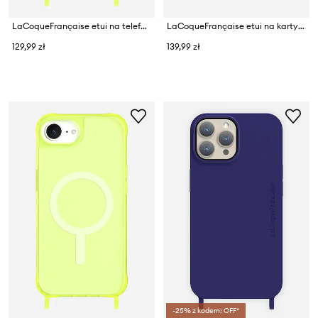
LaCoqueFrançaise etui na telefon iPhone 16 Plus
LaCoqueFrançaise etui na karty ze skóry ekologicznej Mag Safe
129,99 zł
139,99 zł
-25% z kodem: OFF*