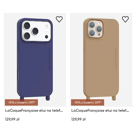
-15% z kodem: OFF*
-15% z kodem: OFF*
LaCoqueFrançaise etui na telefon IP 17 pro
LaCoqueFrançaise etui na telefon Iphone 16 pm
129,99 zł
129,99 zł