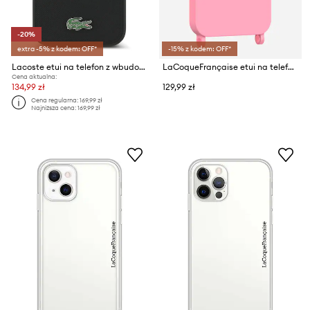
-20%
extra -5% z kodem: OFF*
-15% z kodem: OFF*
Lacoste etui na telefon z wbudowanym pierścieniem magnetycznym MagSafe iPhone 17 Pro Max
LaCoqueFrançaise etui na telefon IPHONE 17 PRO
Cena aktualna:
134,99 zł
129,99 zł
Cena regularna:
169,99 zł
Najniższa cena:
169,99 zł