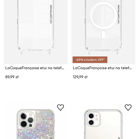
-25% z kodem: OFF*
LaCoqueFrançaise etui na telefon iPhone 16 Pro Max
LaCoqueFrançaise etui na telefon iPhone 16 MagSafe
89,99 zł
129,99 zł