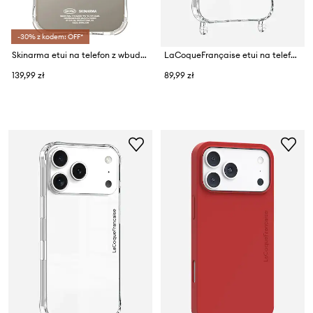
-30% z kodem: OFF*
Skinarma etui na telefon z wbudowanym pierścieniem magnetycznym iPhone 16 Pro Max
LaCoqueFrançaise etui na telefon IPHONE 17 PRO MAX
139,99 zł
89,99 zł