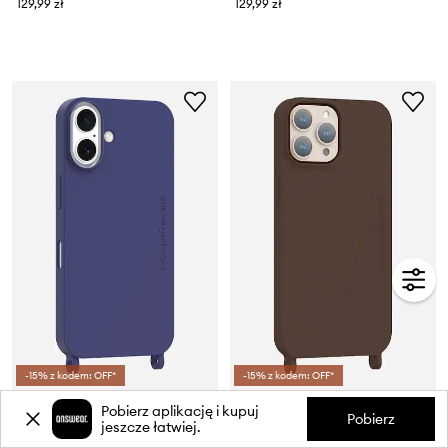
129,99 zł
129,99 zł
-15% z kodem: OFF*
-15% z kodem: OFF*
LaCoqueFrançaise etui na telefon Ip 17
LaCoqueFrançaise etui na telefon Iphone 16
Pobierz aplikację i kupuj
Pobierz
jeszcze łatwiej.
129,99 zł
129,99 zł