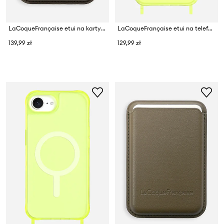
LaCoqueFrançaise etui na karty ze skóry ekologicznej Mag Safe
LaCoqueFrançaise etui na telefon iPhone 15
139,99 zł
129,99 zł