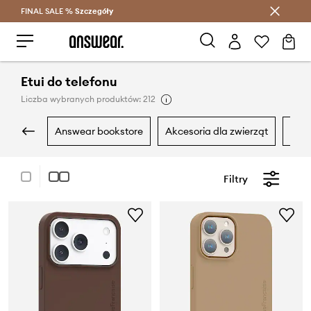
FINAL SALE %
Szczegóły
Oszczędzaj z Answear Club >
Etui do telefonu
Liczba wybranych produktów: 212
answear bookstore
akcesoria dla zwierząt
akc
Filtry