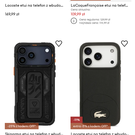
Lacoste etui na telefon z wbudowanym pierścieniem magnetycznym MagSafe iPhone 17 Pro
LaCoqueFrançaise etui na telefon iPhone 16 Pro
Cena aktualna:
169,99 zł
109,99 zł
Cena regularna:
129,99 zł
Najniższa cena:
114,99 zł
-11%
-25% z kodem: OFF*
extra -5% z kodem: OFF*
Skinarma etui na telefon z wbudowanym pierścieniem magnetycznym Phantom iPhone 17 Pro Max
Lacoste etui na telefon z wbudowanym pierścieniem magnetycznym MagSafe iPhone 17 Pro