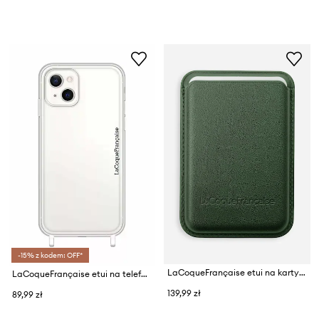
-15% z kodem: OFF*
LaCoqueFrançaise etui na karty ze skóry ekologicznej Mag Safe
LaCoqueFrançaise etui na telefon Transparent iPhone 14+
139,99 zł
89,99 zł