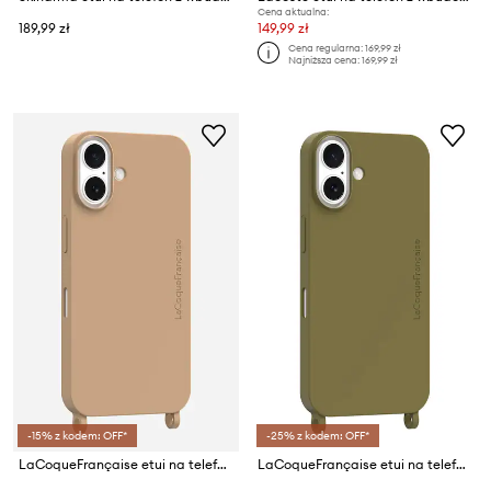
Cena aktualna:
189,99 zł
149,99 zł
Cena regularna:
169,99 zł
Najniższa cena:
169,99 zł
-15% z kodem: OFF*
-25% z kodem: OFF*
LaCoqueFrançaise etui na telefon IPHONE 17
LaCoqueFrançaise etui na telefon IPHONE 17