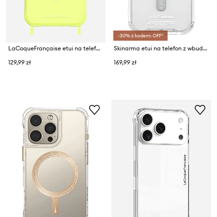
-30% z kodem: OFF*
LaCoqueFrançaise etui na telefon iPhone 15 Pro Max
Skinarma etui na telefon z wbudowanym pierścieniem magnetycznym Saido iPhone 17
129,99 zł
169,99 zł