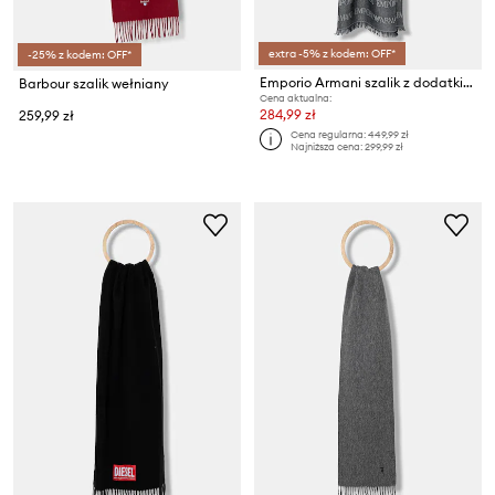
extra -5% z kodem: OFF*
-25% z kodem: OFF*
Emporio Armani szalik z dodatkiem wełny
Barbour szalik wełniany
Cena aktualna:
284,99 zł
259,99 zł
Cena regularna:
449,99 zł
Najniższa cena:
299,99 zł