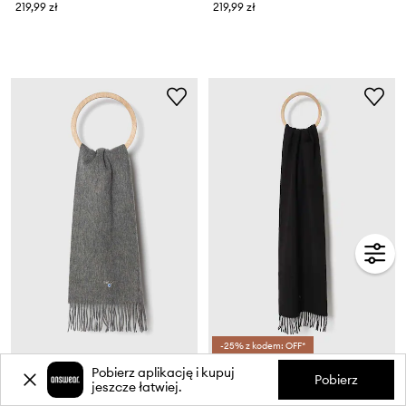
219,99 zł
219,99 zł
-25% z kodem: OFF*
Barbour szalik wełniany
Polo Ralph Lauren szalik wełniany
Pobierz aplikację i kupuj
Pobierz
jeszcze łatwiej.
219,99 zł
479,99 zł