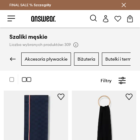
FINAL SALE %
Szczegóły
Oszczędzaj z Answear Club >
Szaliki męskie
Liczba wybranych produktów: 309
akcesoria pływackie
biżuteria
butelki i termosy
Filtry