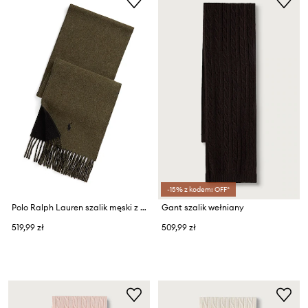
-15% z kodem: OFF*
Polo Ralph Lauren szalik męski z wełną
Gant szalik wełniany
519,99 zł
509,99 zł