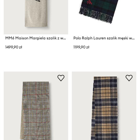
MM6 Maison Margiela szalik z wełną
Polo Ralph Lauren szalik męski wełniany
1499,90 zł
1199,90 zł