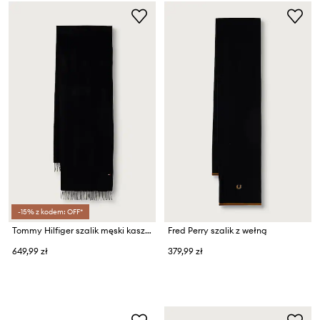
-15% z kodem: OFF*
Tommy Hilfiger szalik męski kaszmirowy
Fred Perry szalik z wełną
649,99 zł
379,99 zł