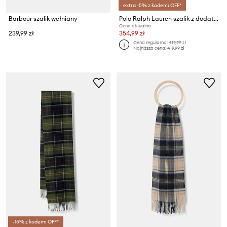
extra -5% z kodem: OFF*
Barbour szalik wełniany
Polo Ralph Lauren szalik z dodatkiem wełny
Cena aktualna:
239,99 zł
354,99 zł
Cena regularna:
419,99 zł
Najniższa cena:
419,99 zł
-15% z kodem: OFF*