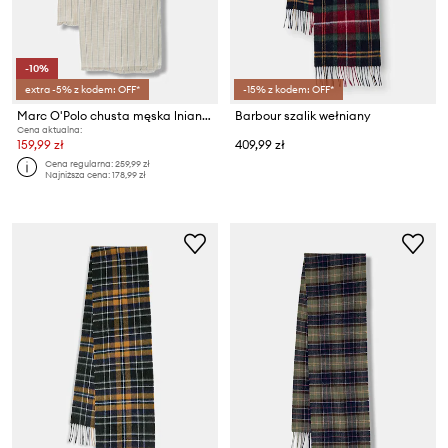
-10%
extra -5% z kodem: OFF*
-15% z kodem: OFF*
Marc O'Polo chusta męska lniana
Barbour szalik wełniany
Cena aktualna:
159,99 zł
409,99 zł
Cena regularna:
259,99 zł
Najniższa cena:
178,99 zł