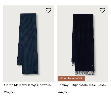
-15% z kodem: OFF*
Calvin Klein szalik męski bawełniany
Tommy Hilfiger szalik męski kaszmirowy
289,99 zł
649,99 zł