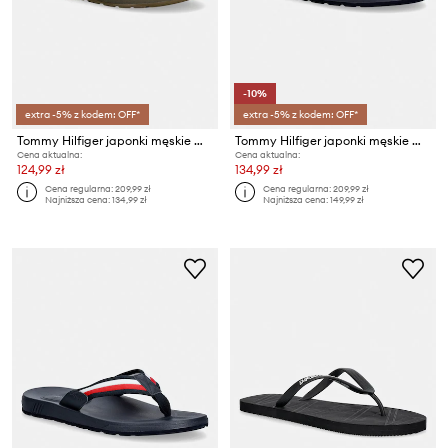
-10%
extra -5% z kodem: OFF*
extra -5% z kodem: OFF*
Tommy Hilfiger japonki męskie MOLDED HILFIGER LTH BEACH SANDAL
Tommy Hilfiger japonki męskie MOLDED HILFIGER LTH BEACH SANDAL
Cena aktualna:
Cena aktualna:
124,99 zł
134,99 zł
Cena regularna:
209,99 zł
Cena regularna:
209,99 zł
Najniższa cena:
134,99 zł
Najniższa cena:
149,99 zł