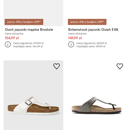
extra -5% z kodem: OFF*
extra -5% z kodem: OFF*
Gant japonki męskie Brodale
Birkenstock japonki Gizeh EVA
Cena aktualna:
Cena aktualna:
154,99 zł
149,99 zł
Cena regularna:
279,99 zł
Cena regularna:
229,99 zł
Najniższa cena:
164,99 zł
Najniższa cena:
159,99 zł