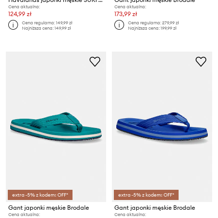
Cena aktualna:
Cena aktualna:
124,99 zł
173,99 zł
Cena regularna:
149,99 zł
Cena regularna:
279,99 zł
Najniższa cena:
149,99 zł
Najniższa cena:
199,99 zł
extra -5% z kodem: OFF*
extra -5% z kodem: OFF*
Gant japonki męskie Brodale
Gant japonki męskie Brodale
Cena aktualna:
Cena aktualna: