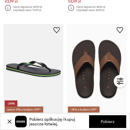
63,99 zł
53,99 zł
Cena regularna:
89,99 zł
Cena regularna:
89,99 zł
Najniższa cena:
79,99 zł
Najniższa cena:
59,99 zł
-20%
extra -5% z kodem: OFF*
-15% z kodem: OFF*
Ipanema - Japonki CLASSIC BRASIL II AD
Reef japonki męskie The Raglan
Pobierz aplikację i kupuj
Pobierz
Cena aktualna:
jeszcze łatwiej.
63,99 zł
289,99 zł