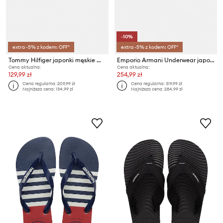
-10%
extra -5% z kodem: OFF*
extra -5% z kodem: OFF*
Tommy Hilfiger japonki męskie MOLDED HILFIGER RWB BEACH SANDAL
Emporio Armani Underwear japonki
Cena aktualna:
Cena aktualna:
129,99 zł
254,99 zł
Cena regularna:
209,99 zł
Cena regularna:
319,99 zł
Najniższa cena:
134,99 zł
Najniższa cena:
284,99 zł