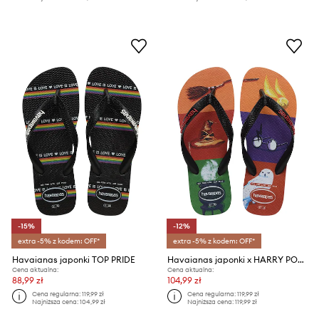
-15%
-12%
extra -5% z kodem: OFF*
extra -5% z kodem: OFF*
Havaianas japonki TOP PRIDE
Havaianas japonki x HARRY POTTER
Cena aktualna:
Cena aktualna:
88,99 zł
104,99 zł
Cena regularna:
119,99 zł
Cena regularna:
119,99 zł
Najniższa cena:
104,99 zł
Najniższa cena:
119,99 zł