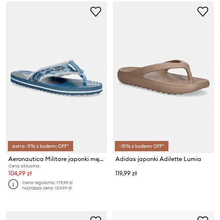
extra -5% z kodem: OFF*
-15% z kodem: OFF*
Aeronautica Militare japonki męskie INFRADITO
Adidas japonki Adilette Lumia
Cena aktualna:
104,99 zł
119,99 zł
Cena regularna:
179,99 zł
Najniższa cena:
109,99 zł