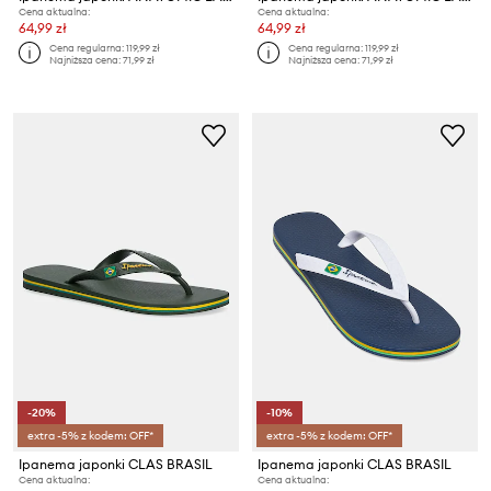
Cena aktualna:
Cena aktualna:
64,99 zł
64,99 zł
Cena regularna:
119,99 zł
Cena regularna:
119,99 zł
Najniższa cena:
71,99 zł
Najniższa cena:
71,99 zł
-20%
-10%
extra -5% z kodem: OFF*
extra -5% z kodem: OFF*
Ipanema japonki CLAS BRASIL
Ipanema japonki CLAS BRASIL
Cena aktualna:
Cena aktualna: