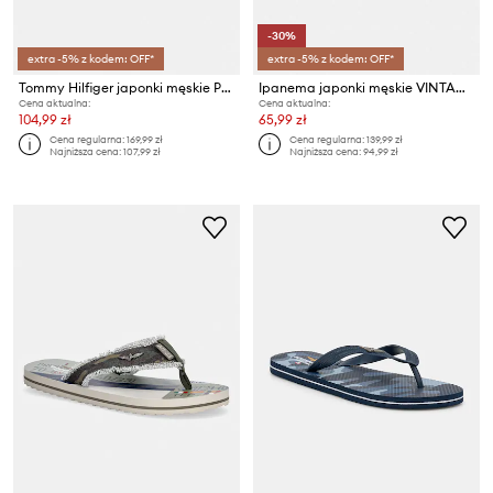
-30%
extra -5% z kodem: OFF*
extra -5% z kodem: OFF*
Tommy Hilfiger japonki męskie PATCH HILFIGER BEACH SANDAL
Ipanema japonki męskie VINTAGE AD
Cena aktualna:
Cena aktualna:
104,99 zł
65,99 zł
Cena regularna:
169,99 zł
Cena regularna:
139,99 zł
Najniższa cena:
107,99 zł
Najniższa cena:
94,99 zł