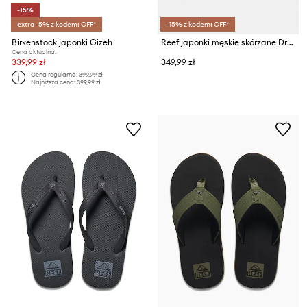
-15%
extra -5% z kodem: OFF*
-15% z kodem: OFF*
Birkenstock japonki Gizeh
Reef japonki męskie skórzane Draftsmen
Cena aktualna:
339,99 zł
349,99 zł
Cena regularna:
399,99 zł
Najniższa cena:
399,99 zł