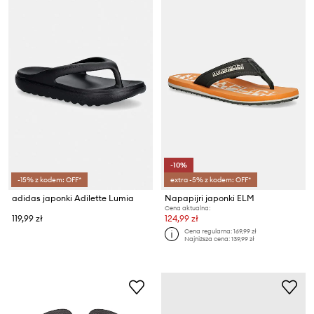
-10%
-15% z kodem: OFF*
extra -5% z kodem: OFF*
adidas japonki Adilette Lumia
Napapijri japonki ELM
Cena aktualna:
119,99 zł
124,99 zł
Cena regularna:
169,99 zł
Najniższa cena:
139,99 zł