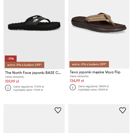
-11%
extra -5% z kodem: OFF*
extra -5% z kodem: OFF*
Teva japonki męskie Voya Flip
The North Face japonki BASE CAMP FLIP-FLOP II
Cena aktualna:
Cena aktualna:
134,99 zł
159,99 zł
Cena regularna:
189,99 zł
Cena regularna:
179,99 zł
Najniższa cena:
139,99 zł
Najniższa cena:
179,99 zł