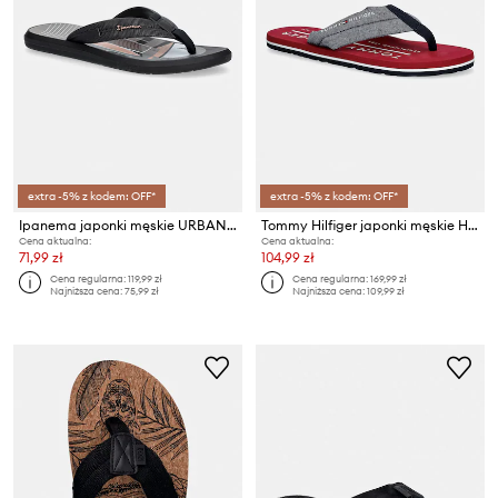
extra -5% z kodem: OFF*
extra -5% z kodem: OFF*
Ipanema japonki męskie URBAN GRAPHI
Tommy Hilfiger japonki męskie HILFIGER CHAMBRAY BEACH SANDAL
Cena aktualna:
Cena aktualna:
71,99 zł
104,99 zł
Cena regularna:
119,99 zł
Cena regularna:
169,99 zł
Najniższa cena:
75,99 zł
Najniższa cena:
109,99 zł