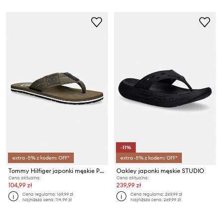
-11%
extra -5% z kodem: OFF*
extra -5% z kodem: OFF*
Tommy Hilfiger japonki męskie PATCH HILFIGER BEACH SANDAL
Oakley japonki męskie STUDIO
Cena aktualna:
Cena aktualna:
104,99 zł
239,99 zł
Cena regularna:
169,99 zł
Cena regularna:
269,99 zł
Najniższa cena:
114,99 zł
Najniższa cena:
269,99 zł