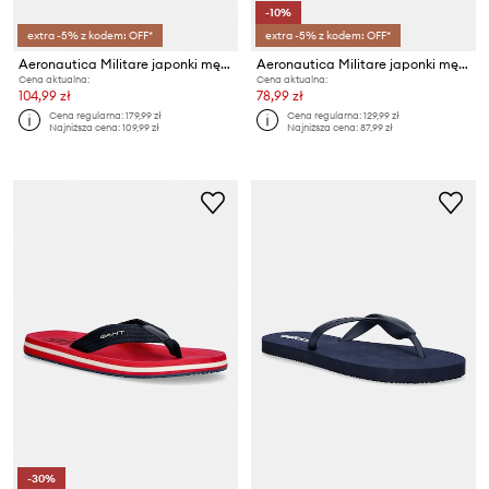
-10%
extra -5% z kodem: OFF*
extra -5% z kodem: OFF*
Aeronautica Militare japonki męskie INFRADITO
Aeronautica Militare japonki męskie INFRADITO
Cena aktualna:
Cena aktualna:
104,99 zł
78,99 zł
Cena regularna:
179,99 zł
Cena regularna:
129,99 zł
Najniższa cena:
109,99 zł
Najniższa cena:
87,99 zł
-30%