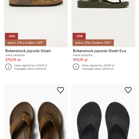
-15%
-13%
extra -5% z kodem: OFF*
extra -5% z kodem: OFF*
Birkenstock japonki Gizeh
Birkenstock japonki Gizeh Eva
Cena aktualna:
Cena aktualna:
379,99 zł
199,99 zł
Cena regularna:
449,99 zł
Cena regularna:
229,99 zł
Najniższa cena:
449,99 zł
Najniższa cena:
229,99 zł