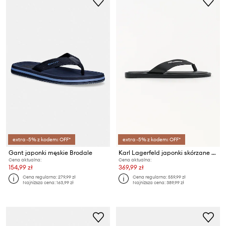
extra -5% z kodem: OFF*
extra -5% z kodem: OFF*
Gant japonki męskie Brodale
Karl Lagerfeld japonki skórzane Kastor Iv
Cena aktualna:
Cena aktualna:
154,99 zł
369,99 zł
Cena regularna:
279,99 zł
Cena regularna:
559,99 zł
Najniższa cena:
163,99 zł
Najniższa cena:
389,99 zł