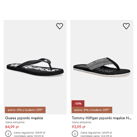
-10%
extra -5% z kodem: OFF*
extra -5% z kodem: OFF*
Guess japonki męskie
Tommy Hilfiger japonki męskie HILFIGER CHAMBRAY BEACH SANDAL
Cena aktualna:
Cena aktualna:
84,99 zł
93,99 zł
Cena regularna:
159,99 zł
Cena regularna:
169,99 zł
Najniższa cena:
93,99 zł
Najniższa cena:
104,99 zł