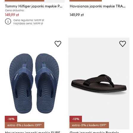
Tommy Hilfiger japonki męskie PATCH PRINT HIFIGER BEACH SANDAL
Havaianas japonki męskie TRACK PLUS
Cena aktualna:
149,99 zł
149,99 zł
Cena regularna:
169,99 zł
Najniższa cena:
169,99 zł
-16%
-13%
extra -5% z kodem: OFF*
extra -5% z kodem: OFF*
Havaianas japonki męskie SURFER COAST
Gant japonki męskie Brodale