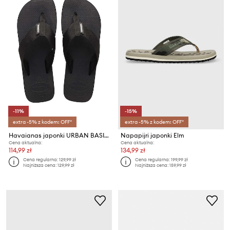
-11%
-15%
extra -5% z kodem: OFF*
extra -5% z kodem: OFF*
Havaianas japonki URBAN BASIC
Napapijri japonki Elm
Cena aktualna:
Cena aktualna:
114,99 zł
134,99 zł
Cena regularna:
129,99 zł
Cena regularna:
199,99 zł
Najniższa cena:
129,99 zł
Najniższa cena:
159,99 zł