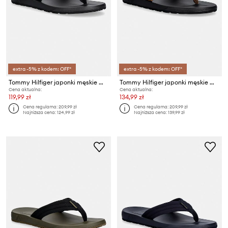
extra -5% z kodem: OFF*
extra -5% z kodem: OFF*
Tommy Hilfiger japonki męskie MOLDED HILFIGER RWB BEACH SANDAL
Tommy Hilfiger japonki męskie MOLDED HILFIGER LTH BEACH SANDAL
Cena aktualna:
Cena aktualna:
119,99 zł
134,99 zł
Cena regularna:
209,99 zł
Cena regularna:
209,99 zł
Najniższa cena:
124,99 zł
Najniższa cena:
139,99 zł