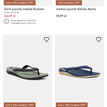
extra -5% z kodem: OFF*
-15% z kodem: OFF*
Gant japonki męskie Brodale
adidas japonki Keitaki Alpha
Cena aktualna:
163,99 zł
59,99 zł
Cena regularna:
279,99 zł
Najniższa cena:
234,99 zł
extra -5% z kodem: OFF*
extra -5% z kodem: OFF*