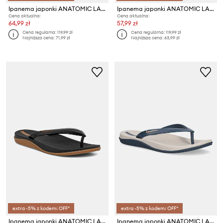
Ipanema japonki ANATOMIC LAP
Ipanema japonki ANATOMIC LAP
Cena aktualna:
Cena aktualna:
64,99 zł
57,99 zł
Cena regularna:
119,99 zł
Cena regularna:
119,99 zł
Najniższa cena:
71,99 zł
Najniższa cena:
63,99 zł
extra -5% z kodem: OFF*
extra -5% z kodem: OFF*
Ipanema japonki ANATOMIC LAP
Ipanema japonki ANATOMIC LAP