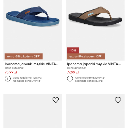
-10%
extra -5% z kodem: OFF*
extra -5% z kodem: OFF*
Ipanema japonki męskie VINTAGE AD
Ipanema japonki męskie VINTAGE AD
Cena aktualna:
Cena aktualna:
75,99 zł
77,99 zł
Cena regularna:
129,99 zł
Cena regularna:
129,99 zł
Najniższa cena:
79,99 zł
Najniższa cena:
86,99 zł